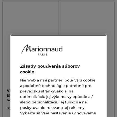
Zásady používania súborov
cookie
Náš web a naši partneri používajú cookie
a podobné technológie potrebné pre
VERSACE
SOMERSET
prevádzku stránky, ako aj na
EROS FLAME
MR SMOOTH CLOSE
optimalizáciu jej výkonu, vylepšenie a /
SHAVE KIT
Voda po holení
Sada na holenie
alebo personalizáciu jej funkcií a na
poskytovanie relevantnej reklamy.
72,00 €
18,90 €
Vyberte si! Vaše nastavenie uchovávame