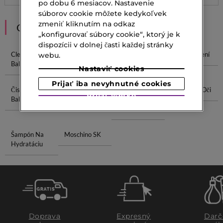
po dobu 6 mesiacov. Nastavenie
súborov cookie môžete kedykoľvek
zmeniť kliknutím na odkaz
ODPORÚČANIA
„konfigurovať súbory cookie“, ktorý je k
dispozícii v dolnej časti každej stránky
Cleansing
Odličovací
Make Up
Gél Po Holení
webu.
Balm
Balzam
Balm
Nastaviť cookies
Prijať iba nevyhnutné cookies
Čistiaci
Wella
Omladzujúca
Púder Pod Oči
Prijať všetko
Balzam
Produkty
Maska Na
Tvár
Šampón Na
Moschino SK
Hydratáciu
Doprava
Expresný
Darč