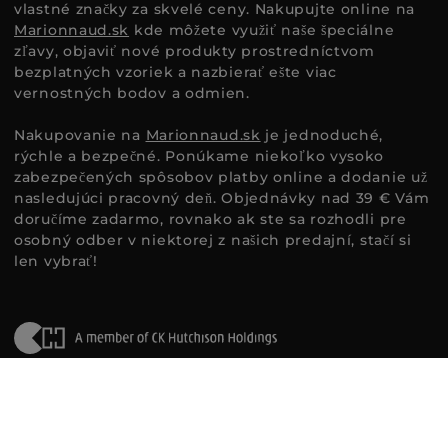
vlastné značky za skvelé ceny. Nakupujte online na
Marionnaud.sk
kde môžete využiť naše špeciálne
zľavy, objaviť nové produkty prostredníctvom
bezplatných vzoriek a nazbierať ešte viac
vernostných bodov a odmien.
Nakupovanie na
Marionnaud.sk
je jednoduché,
rýchle a bezpečné. Ponúkame niekoľko vysoko
zabezpečených spôsobov platby online a dodanie už
nasledujúci pracovný deň. Objednávky nad 39 € Vám
doručíme zadarmo, rovnako ak ste sa rozhodli pre
osobný odber v niektorej z našich predajní, stačí si
len vybrať!