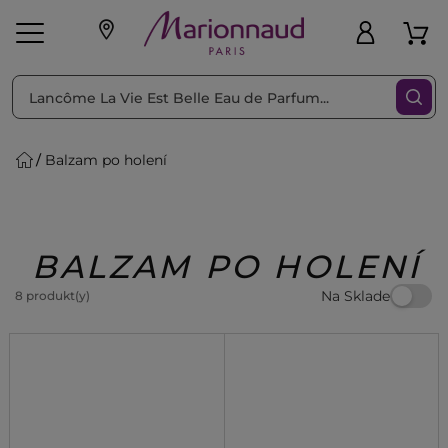
Triediť podľa
Filtrovať
Balzam po holení
o pleť
Líčenie
Vône
vé
K
Exkluzivity
Zl'avy
dukty
Beauty
BALZAM PO HOLENÍ
Na Sklade
8 produkt(y)