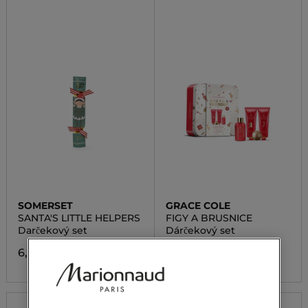
SOMERSET
GRACE COLE
SANTA'S LITTLE HELPERS
FIGY A BRUSNICE
Darčekový set
Dárčekový set
6,50 €
19,90 €