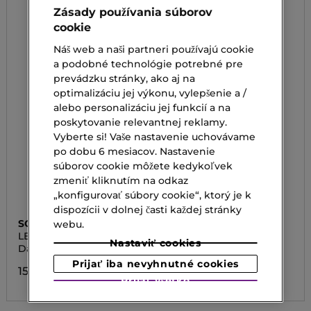
Zásady používania súborov
cookie
Náš web a naši partneri používajú cookie
a podobné technológie potrebné pre
prevádzku stránky, ako aj na
optimalizáciu jej výkonu, vylepšenie a /
alebo personalizáciu jej funkcií a na
poskytovanie relevantnej reklamy.
Vyberte si! Vaše nastavenie uchovávame
po dobu 6 mesiacov. Nastavenie
súborov cookie môžete kedykoľvek
zmeniť kliknutím na odkaz
„konfigurovať súbory cookie“, ktorý je k
dispozícii v dolnej časti každej stránky
SOMERSET
SOMERSET
webu.
LET IT SNOW
LET IT SNOW
Nastaviť cookies
Darčekový set
Darčekový set
Prijať iba nevyhnutné cookies
15,00 €
15,00 €
Prijať všetko