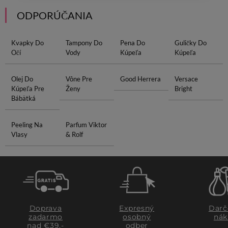
ODPORÚČANIA
Kvapky Do
Tampony Do
Pena Do
Guličky Do
Očí
Vody
Kúpeľa
Kúpeľa
Olej Do
Vône Pre
Good Herrera
Versace
Kúpeľa Pre
Ženy
Bright
Bábätká
Peeling Na
Parfum Viktor
Vlasy
& Rolf
Doprava
Expresný
Darč
zadarmo
osobný
nák
nad €39,-
odber