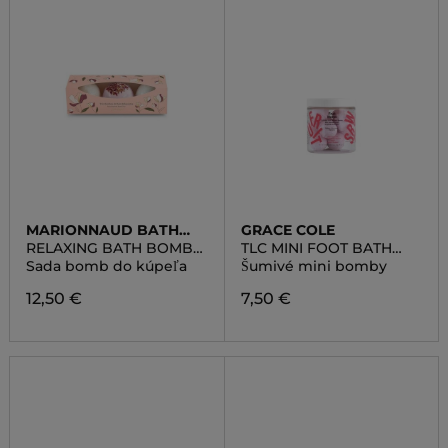
MARIONNAUD BATH
GRACE COLE
LINE
RELAXING BATH BOMB
TLC MINI FOOT BATH
TRIO
BOMBS
Sada bomb do kúpeľa
Šumivé mini bomby
12,50 €
7,50 €