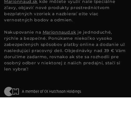
Marionnaud.sk
kde môžete využiť naše špeciálne
zľavy, objaviť nové produkty prostredníctvom
bezplatných vzoriek a nazbierať ešte viac
vernostných bodov a odmien.
Nakupovanie na
Marionnaud.sk
je jednoduché,
rýchle a bezpečné. Ponúkame niekoľko vysoko
zabezpečených spôsobov platby online a dodanie už
nasledujúci pracovný deň. Objednávky nad 39 € Vám
doručíme zadarmo, rovnako ak ste sa rozhodli pre
osobný odber v niektorej z našich predajní, stačí si
len vybrať!