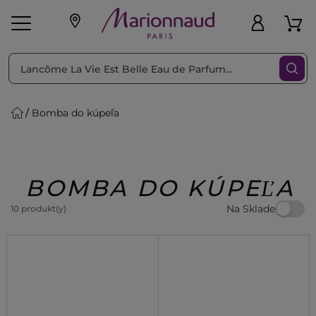
Triediť podľa
Filtrovať
Bomba do kúpeľa
o pleť
Líčenie
Vône
vé
K
Exkluzivity
Zl'avy
dukty
Beauty
BOMBA DO KÚPEĽA
Na Sklade
10 produkt(y)