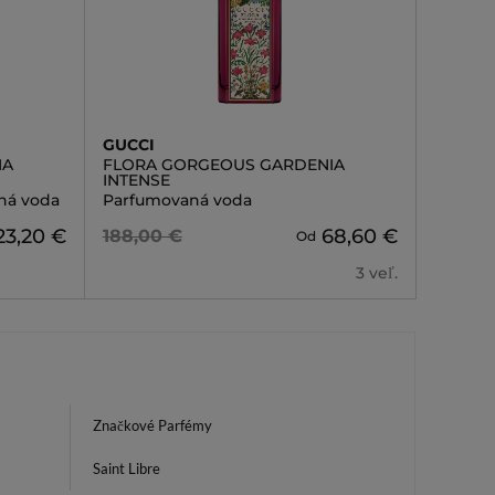
GUCCI
IA
FLORA GORGEOUS GARDENIA
INTENSE
ná voda
Parfumovaná voda
23,20 €
68,60 €
188,00 €
Od
3 veľ.
Značkové Parfémy
Saint Libre