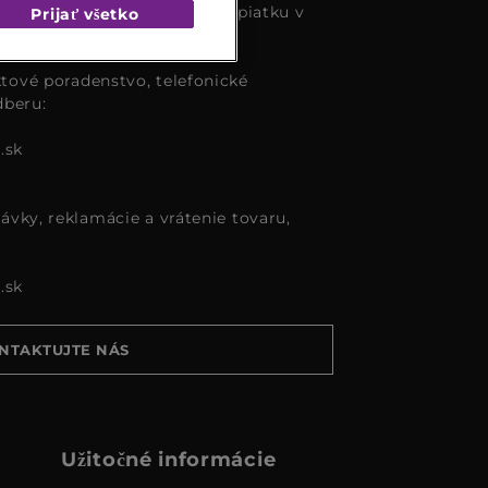
s k dispozícií od pondelka do piatku v
Prijať všetko
tové poradenstvo, telefonické
dberu:
.sk
ávky, reklamácie a vrátenie tovaru,
.sk
NTAKTUJTE NÁS
Užitočné informácie