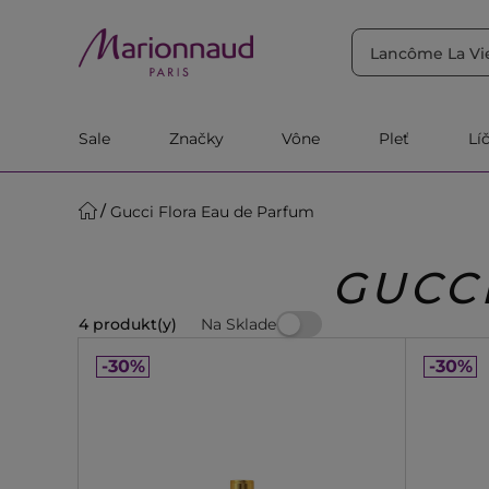
TRIEDIŤ PODĽA
Filtrovať
Relevantnosť
Sale
Značky
Vône
Pleť
Lí
Gucci Flora Eau de Parfum
GUCC
Na Sklade
4 produkt(y)
-30%
-30%