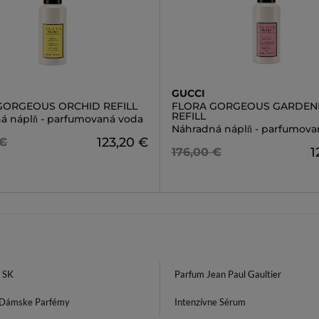
GUCCI
GORGEOUS ORCHID REFILL
FLORA GORGEOUS GARDEN
REFILL
á náplň - parfumovaná voda
Náhradná náplň - parfumova
123,20 €
 €
1
176,00 €
 SK
Parfum Jean Paul Gaultier
 Dámske Parfémy
Intenzívne Sérum