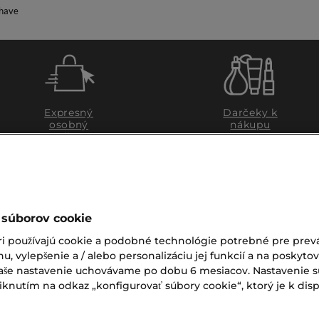
Shave
Expresný
Darčeky k
osobný
nákupu
odber
 súborov cookie
ri používajú cookie a podobné technológie potrebné pre prevá
nu, vylepšenie a / alebo personalizáciu jej funkcií a na poskyto
 Vaše nastavenie uchovávame po dobu 6 mesiacov. Nastavenie 
nutím na odkaz „konfigurovať súbory cookie“, ktorý je k dispoz
ZÁKAZNÍCKY SERVIS