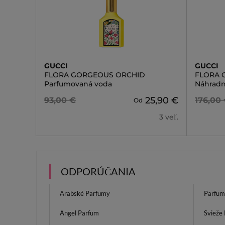
GUCCI
GUCCI
FLORA GORGEOUS ORCHID
FLORA 
Parfumovaná voda
Náhradn
25,90 €
93,00 €
176,00
Od
3 veľ.
ODPORÚČANIA
Arabské Parfumy
Parfum
Angel Parfum
Svieže