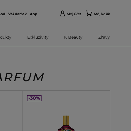
hod
Váš darček
App
Môj účet
Môj košík
dukty
Exkluzivity
K Beauty
Zl'avy
PARFUM
-30%