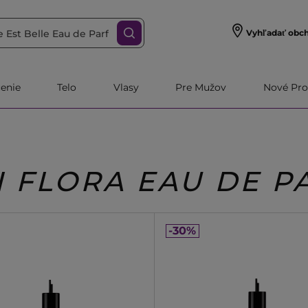
Vyhľadať obc
čenie
Telo
Vlasy
Pre Mužov
Nové Pro
I FLORA EAU DE 
-30%