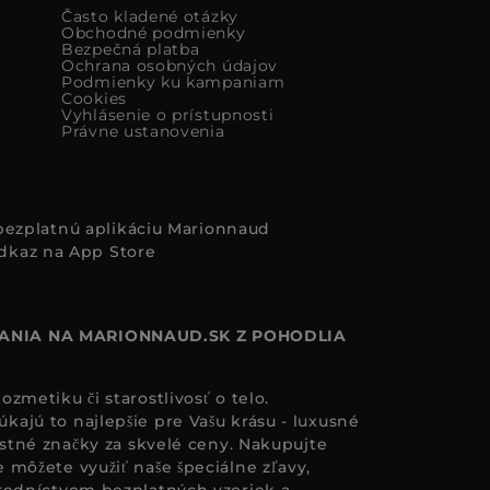
Často kladené otázky
Obchodné podmienky
Bezpečná platba
Ochrana osobných údajov
Podmienky ku kampaniam
Cookies
Vyhlásenie o prístupnosti
Právne ustanovenia
i bezplatnú aplikáciu Marionnaud
ANIA NA MARIONNAUD.SK Z POHODLIA
zmetiku či starostlivosť o telo.
ajú to najlepšie pre Vašu krásu - luxusné
astné značky za skvelé ceny. Nakupujte
 môžete využiť naše špeciálne zľavy,
redníctvom bezplatných vzoriek a