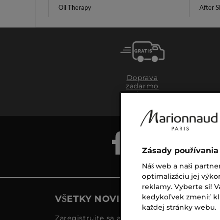
Oil Therapy
After 
Doprava
zadarmo
nad €39,-
Zásady používania
Náš web a naši partne
optimalizáciu jej výko
reklamy. Vyberte si!
kedykoľvek zmeniť klik
VŠETKY NOVINKY MARIONNAUD
každej stránky webu.
Zaregistrujte sa a objavte naše