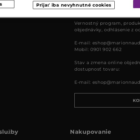
Zákaznícky servis je pre vá
s
Prijať iba nevyhnutné cookies
čase od 9:00 – 16:00.
Vernostný program, produk
objednávky, odhlásenie z o
E-mail:
eshop@marionnaud
Mobil: 0901 902 662
Stav a zmena online objedn
dostupnosť tovaru:
E-mail:
eshop@marionnaud
KO
služby
Nakupovanie