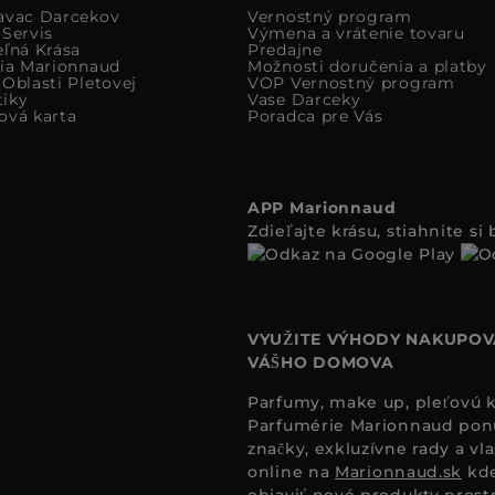
avac Darcekov
Vernostný program
 Servis
Výmena a vrátenie tovaru
eľná Krása
Predajne
cia Marionnaud
Možnosti doručenia a platby
Oblasti Pletovej
VOP Vernostný program
iky
Vase Darceky
ová karta
Poradca pre Vás
APP Marionnaud
Zdieľajte krásu, stiahnite s
VYUŽITE VÝHODY NAKUPOV
VÁŠHO DOMOVA
Parfumy, make up, pleťovú ko
Parfumérie Marionnaud ponúk
značky, exkluzívne rady a vl
online na
Marionnaud.sk
kde
objaviť nové produkty prost