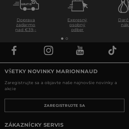
Doprava
Expresný
Darč
zadarmo
osobný
nák
nad €39,-
odber
VŠETKY NOVINKY MARIONNAUD
Zaregistrujte sa a objavte naše najnovšie novinky a
akcie
ZAREGISTRUJTE SA
ZÁKAZNÍCKY SERVIS