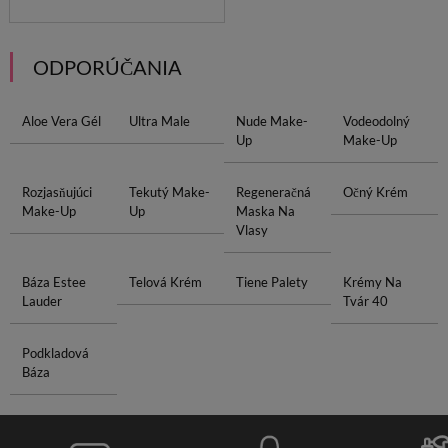
ODPORÚČANIA
Aloe Vera Gél
Ultra Male
Nude Make-
Vodeodolný
Up
Make-Up
Rozjasňujúci
Tekutý Make-
Regeneračná
Očný Krém
Make-Up
Up
Maska Na
Vlasy
Báza Estee
Telová Krém
Tiene Palety
Krémy Na
Lauder
Tvár 40
Podkladová
Báza