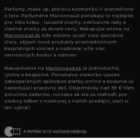
Parfumy, make up, pleťovú kozmetiku či starostlivosť
o telo. Parfumérie Marionnaud ponúkajú to najlepšie
pre Vašu krásu - luxusné značky, exkluzívne rady a
vlastné značky za skvelé ceny. Nakupujte online na
Marionnaud.sk
kde môžete využiť naše špeciálne
zľavy, objaviť nové produkty prostredníctvom
bezplatných vzoriek a nazbierať ešte viac
vernostných bodov a odmien.
Nakupovanie na
Marionnaud.sk
je jednoduché,
rýchle a bezpečné. Ponúkame niekoľko vysoko
zabezpečených spôsobov platby online a dodanie už
nasledujúci pracovný deň. Objednávky nad 39 € Vám
doručíme zadarmo, rovnako ak ste sa rozhodli pre
osobný odber v niektorej z našich predajní, stačí si
len vybrať!