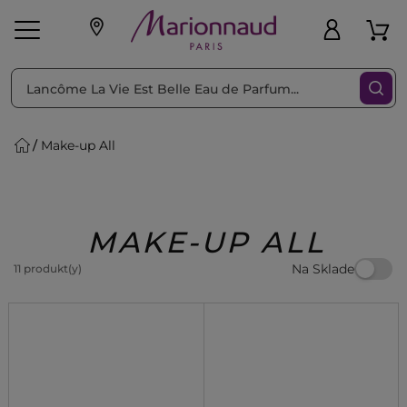
Triediť podľa
Filtrovať
Make-up All
o pleť
Líčenie
Vône
vé
K
Exkluzivity
Zl'avy
dukty
Beauty
MAKE-UP ALL
Na Sklade
11 produkt(y)