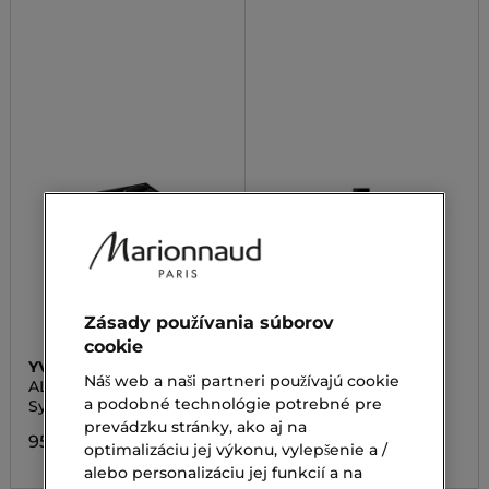
Zásady používania súborov
cookie
YVES SAINT LAURENT
LANCÔME
Náš web a naši partneri používajú cookie
ALL HOURS HYPER BLUR
TEINT IDOLE ULTRA
WEAR ALL OVER
a podobné technológie potrebné pre
Sypký púder
Korektor
CONCEALER
prevádzku stránky, ako aj na
95,00 €
50,00 €
optimalizáciu jej výkonu, vylepšenie a /
alebo personalizáciu jej funkcií a na