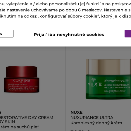
RADIANCE RENEWING SER
ti starnutiu očí a pier
nu, vylepšenie a / alebo personalizáciu jej funkcií a na poskyto
Sérum
 Vaše nastavenie uchovávame po dobu 6 mesiacov. Nastavenie 
€
nutím na odkaz „konfigurovať súbory cookie“, ktorý je k dispoz
63,00 €
Od
s
Prijať iba nevyhnutné cookies
S
NUXE
RESTORATIVE DAY CREAM
NUXURIANCE ULTRA
RY SKIN
Komplexný denný krém
rém na suchú pleť