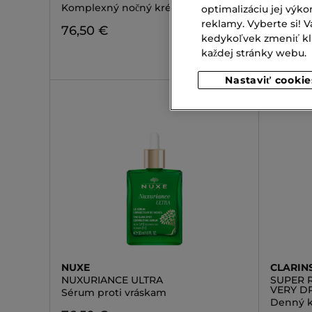
Komplexný nočný krém
Krém pro
optimalizáciu jej výko
reklamy. Vyberte si!
76,50 €
53,00 
kedykoľvek zmeniť klik
každej stránky webu.
Nastaviť cookie
NUXE
CLARIN
NUXURIANCE ULTRA
SUPER 
VERY D
Sérum proti vráskam
Denný k