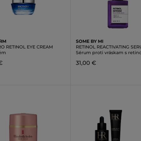
ERM
SOME BY MI
RO RETINOL EYE CREAM
RETINOL REACTIVATING SE
rém
Sérum proti vráskam s retin
€
31,00 €