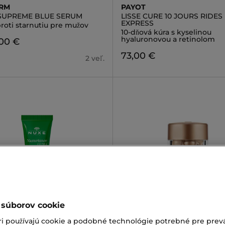
ERM
PAYOT
SUPREME BLUE SERUM
LISSE CURE 10 JOURS RIDES
EXPRESS
roti starnutiu pre mužov
10-dňová kúra s kyselinou
hyaluronovou a retinolom
,00 €
73,00 €
2 veľ.
 súborov cookie
ELIZABETH ARDEN
ri používajú cookie a podobné technológie potrebné pre prevá
ANCE ULTRA
VITAMIN C CERAMIDE CAPS