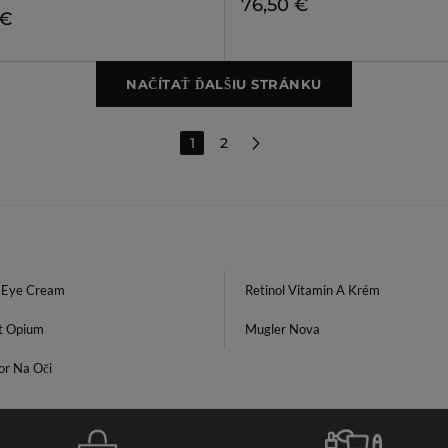
76,50 €
 €
NAČÍTAŤ ĎALŠIU STRÁNKU
1
2
l Eye Cream
Retinol Vitamin A Krém
t Opium
Mugler Nova
or Na Oči