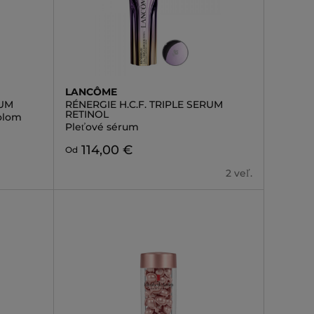
LANCÔME
RUM
RÉNERGIE H.C.F. TRIPLE SERUM
RETINOL
olom
Pleťové sérum
114,00 €
Od
2 veľ.