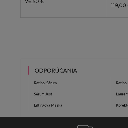
76,50 €
119,00
ODPORÚČANIA
Retinol Sérum
Retino
Sérum Just
Lauren
Liftingová Maska
Korekt