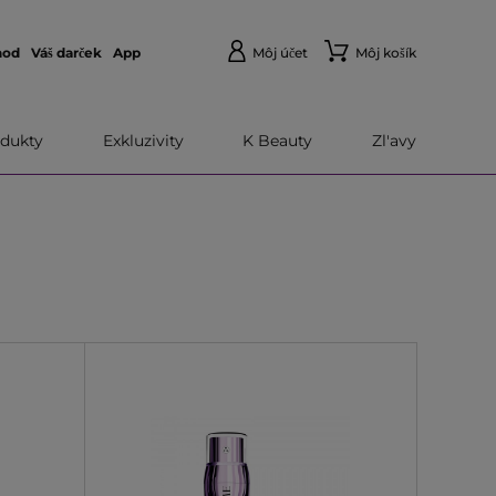
hod
Váš darček
App
Môj účet
Môj košík
dukty
Exkluzivity
K Beauty
Zl'avy