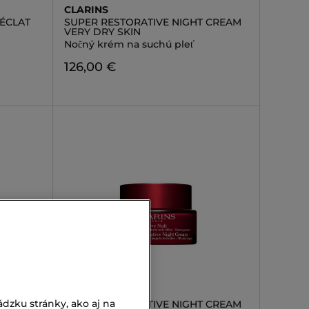
CLARINS
 ÉCLAT
SUPER RESTORATIVE NIGHT CREAM
VERY DRY SKIN
Nočný krém na suchú pleť
126,00 €
CLARINS
dzku stránky, ako aj na
ULES
SUPER RESTORATIVE NIGHT CREAM