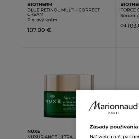
BIOTHERM
BIOTH
BLUE RETINOL MULTI - CORRECT
FORCE 
CREAM
Sérum p
Pleťový krém
103
Od
107,00 €
Zásady používania
NUXE
NUXE
Náš web a naši partne
NUXURIANCE ULTRA
NUXURI