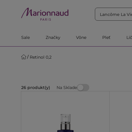
TRIEDIŤ PODĽA
Filtrovať
Relevantnosť
Sale
Značky
Vône
Pleť
Lí
Retinol 0,2
Na Sklade
26 produkt(y)