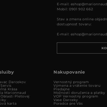
E-mail:
eshop@marionnaud
Mobil: 0901 902 662
Stav a zmena online objedn
dostupnosť tovaru:
E-mail:
eshop@marionnaud
KO
služby
Nakupovanie
avac Darcekov
Vernostný program
 Servis
Výmena a vrátenie tovaru
eľná Krása
Predajne
cia Marionnaud
Možnosti doručenia a platby
Oblasti Pletovej
VOP Vernostný program
iky
Vase Darceky
ová karta
Poradca pre Vás