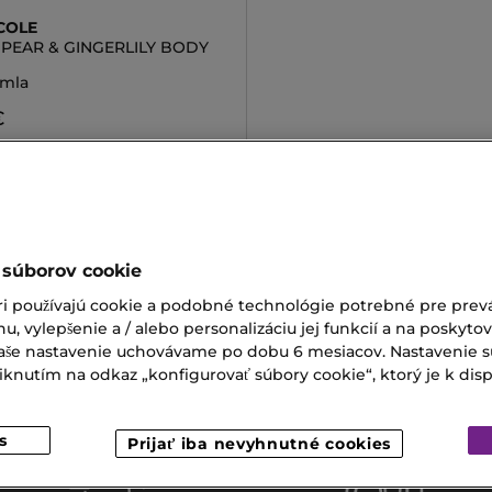
COLE
 PEAR & GINGERLILY BODY
hmla
€
 súborov cookie
a Telo
Lesk Na Telo
ri používajú cookie a podobné technológie potrebné pre prevá
nu, vylepšenie a / alebo personalizáciu jej funkcií a na poskyto
 Mlieko Chloé
Púder Na Make-Up
 Vaše nastavenie uchovávame po dobu 6 mesiacov. Nastavenie 
nutím na odkaz „konfigurovať súbory cookie“, ktorý je k dispoz
a Mastnú Pleť
s
Prijať iba nevyhnutné cookies