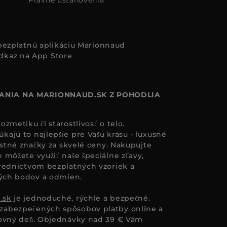
i bezplatnú aplikáciu Marionnaud
ANIA NA MARIONNAUD.SK Z POHODLIA
zmetiku či starostlivosť o telo.
ajú to najlepšie pre Vašu krásu - luxusné
astné značky za skvelé ceny. Nakupujte
 môžete využiť naše špeciálne zľavy,
redníctvom bezplatných vzoriek a
ných bodov a odmien.
.sk
je jednoduché, rýchle a bezpečné.
zabezpečených spôsobov platby online a
covný deň. Objednávky nad 39 € Vám