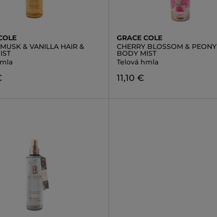
COLE
GRACE COLE
MUSK & VANILLA HAIR &
CHERRY BLOSSOM & PEONY 
IST
BODY MIST
hmla
Telová hmla
€
11,10 €