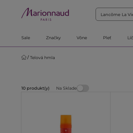
TRIEDIŤ PODĽA
Filtrovať
Relevantnosť
Sale
Značky
Vône
Pleť
Lí
Telová hmla
Na Sklade
10 produkt(y)