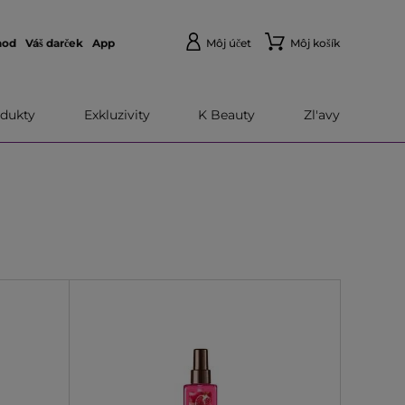
hod
Váš darček
App
Môj účet
Môj košík
dukty
Exkluzivity
K Beauty
Zl'avy