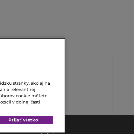
Telová Krém
dzku stránky, ako aj na
vanie relevantnej
Sisley Coral
súborov cookie môžete
ícii v dolnej časti
Prijať všetko