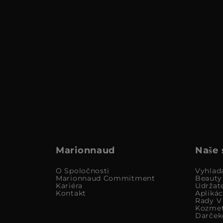
Marionnaud
Naše 
O Spoločnosti
Vyhlad
Marionnaud Commitment
Beauty
Kariéra
Udržat
Kontakt
Apliká
Rady V 
Kozmet
Darček