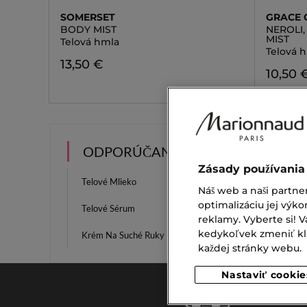
SOMERSET
GRACE 
BODY MIST
NEROLI,
MIST
Telová hmla
Telová 
13,50 €
10,50 
ODPORÚČANIA
Zásady používania
Telové Mlieko
Sprej N
Náš web a naši partne
optimalizáciu jej výko
Telové Sérum
Telové
reklamy. Vyberte si!
kedykoľvek zmeniť klik
Krém Na Suché Ruky
Krém N
každej stránky webu.
Nastaviť cookie