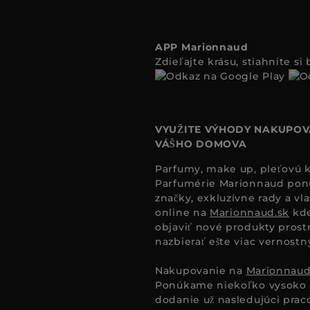
APP Marionnaud
Zdieľajte krásu, stiahnite s
VYUŽITE VÝHODY NAKUPOV
VÁŠHO DOMOVA
Parfumy, make up, pleťovú ko
Parfumérie Marionnaud ponúk
značky, exkluzívne rady a vl
online na
Marionnaud.sk
kde
objaviť nové produkty prost
nazbierať ešte viac vernost
Nakupovanie na
Marionnaud
Ponúkame niekoľko vysoko 
dodanie už nasledujúci pra