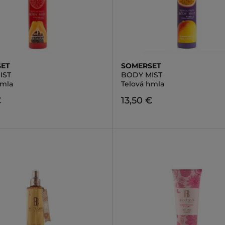
SET
SOMERSET
IST
BODY MIST
hmla
Telová hmla
€
13,50 €