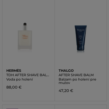
HERMÈS
THALGO
TDH AFTER SHAVE BALM
AFTER SHAVE BALM
BOTTLE WITH PUMP
Voda po holení
Balzam po holení pre
mužov
88,00 €
47,20 €