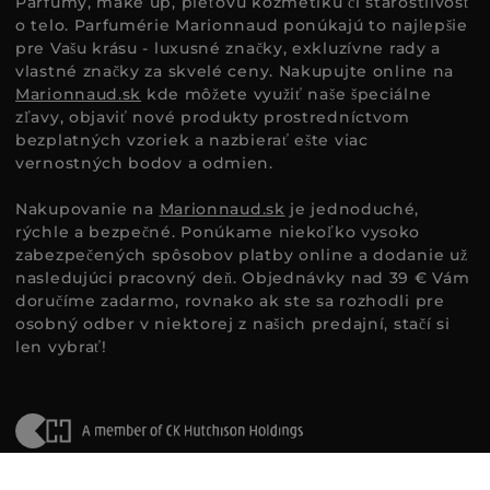
Parfumy, make up, pleťovú kozmetiku či starostlivosť
o telo. Parfumérie Marionnaud ponúkajú to najlepšie
pre Vašu krásu - luxusné značky, exkluzívne rady a
vlastné značky za skvelé ceny. Nakupujte online na
Marionnaud.sk
kde môžete využiť naše špeciálne
zľavy, objaviť nové produkty prostredníctvom
bezplatných vzoriek a nazbierať ešte viac
vernostných bodov a odmien.
Nakupovanie na
Marionnaud.sk
je jednoduché,
rýchle a bezpečné. Ponúkame niekoľko vysoko
zabezpečených spôsobov platby online a dodanie už
nasledujúci pracovný deň. Objednávky nad 39 € Vám
doručíme zadarmo, rovnako ak ste sa rozhodli pre
osobný odber v niektorej z našich predajní, stačí si
len vybrať!