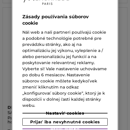
Zásady používania súborov
cookie
Náš web a naši partneri používajú cookie
a podobné technológie potrebné pre
prevádzku stránky, ako aj na
optimalizáciu jej výkonu, vylepšenie a /
alebo personalizáciu jej funkcií a na
poskytovanie relevantnej reklamy.
Vyberte si! Vaše nastavenie uchovávame
po dobu 6 mesiacov. Nastavenie
súborov cookie môžete kedykoľvek
zmeniť kliknutím na odkaz
„konfigurovať súbory cookie“, ktorý je k
dispozícii v dolnej časti každej stránky
webu.
DIOR
MONTBLANC
SAUVAGE
EXPLORER
Nastaviť cookies
Parfumovaný balzam po
Balzam po holení
holení
Prijať iba nevyhnutné cookies
30,00 €
Prijať všetko