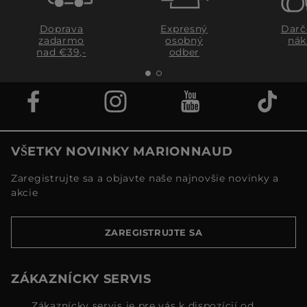
Doprava
Expresný
Darč
zadarmo
osobný
nák
nad €39,-
odber
VŠETKY NOVINKY MARIONNAUD
Zaregistrujte sa a objavte naše najnovšie novinky a
akcie
ZAREGISTRUJTE SA
ZÁKAZNÍCKY SERVIS
Zákaznícky servis je pre vás k dispozícií od