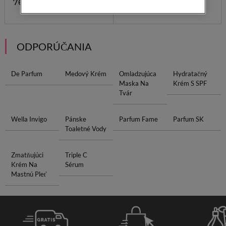
76,00 €
ODPORÚČANIA
De Parfum
Medový Krém
Omladzujúca
Hydratačný
Maska Na
Krém S SPF
Tvár
Wella Invigo
Pánske
Parfum Fame
Parfum SK
Toaletné Vody
Zmatňujúci
Triple C
Krém Na
Sérum
Mastnú Pleť