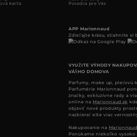
ová karta
Poradca pre Vás
APP Marionnaud
Zdieľajte krásu, stiahnite s
VYUŽITE VÝHODY NAKUPOV
VÁŠHO DOMOVA
Parfumy, make up, pleťovú ko
Parfumérie Marionnaud ponúk
značky, exkluzívne rady a vl
online na
Marionnaud.sk
kde
objaviť nové produkty prost
nazbierať ešte viac vernost
Nakupovanie na
Marionnaud
Ponúkame niekoľko vysoko 