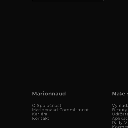
Marionnaud
Naše 
O Spoločnosti
Vyhlad
Marionnaud Commitment
Beauty
Kariéra
Udržat
Kontakt
Apliká
Rady V 
Kozmet