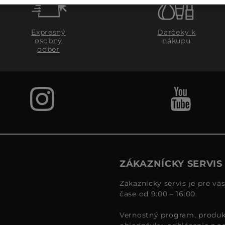
Expresný
Darčeky k
osobný
nákupu
odber
ZÁKAZNÍCKY SERVIS
Zákaznícky servis je pre vá
čase od 9:00 – 16:00.
Vernostný program, produk