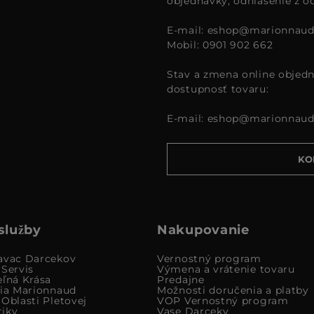
objednávky, odhlásenie z o
E-mail:
eshop@marionnaud
Mobil: 0901 902 662
Stav a zmena online objedn
dostupnosť tovaru:
E-mail:
eshop@marionnaud
KO
služby
Nakupovanie
avac Darcekov
Vernostný program
 Servis
Výmena a vrátenie tovaru
eľná Krása
Predajne
cia Marionnaud
Možnosti doručenia a platby
Oblasti Pletovej
VOP Vernostný program
iky
Vase Darceky