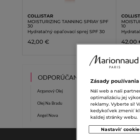
COLLISTAR
COLLIS
MOISTURIZING TANNING SPRAY SPF
MOISTU
30
10
Hydratačný opaľovací sprej SPF 30
Hydratač
42,00 €
42,00 
ODPORÚČANIA
Zásady používania
Náš web a naši partne
Arganový Olej
Jojobov
optimalizáciu jej výko
Olej Na Bradu
Parfum
reklamy. Vyberte si!
kedykoľvek zmeniť klik
Angel Nova
Kozmeti
každej stránky webu.
Nastaviť cookie