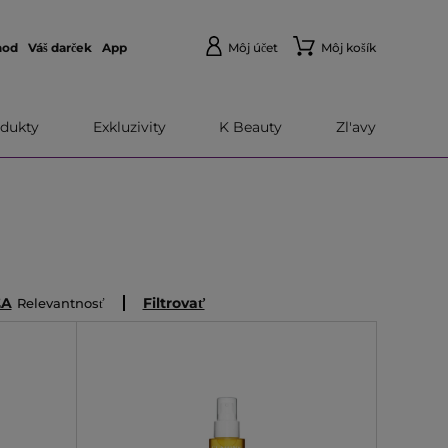
hod
Váš darček
App
Môj účet
Môj košík
dukty
Exkluzivity
K Beauty
Zl'avy
ĽA
Filtrovať
Relevantnosť