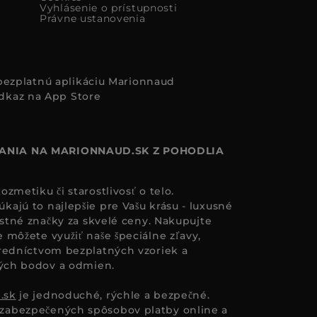
Vyhlásenie o prístupnosti
Právne ustanovenia
i bezplatnú aplikáciu Marionnaud
ANIA NA MARIONNAUD.SK Z POHODLIA
zmetiku či starostlivosť o telo.
ajú to najlepšie pre Vašu krásu - luxusné
astné značky za skvelé ceny. Nakupujte
 môžete využiť naše špeciálne zľavy,
redníctvom bezplatných vzoriek a
ných bodov a odmien.
.sk
je jednoduché, rýchle a bezpečné.
zabezpečených spôsobov platby online a