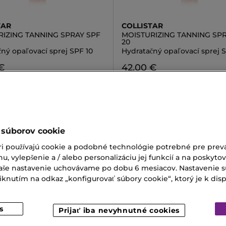
TAR
COLLISTAR
RIZING TANNING SPRAY SPF
MOISTURIZING TANNING SPR
20
ný opaľovací sprej SPF 10
Hydratačný opaľovací sprej 
€
42,00 €
 súborov cookie
ri používajú cookie a podobné technológie potrebné pre prevá
ý Olej
Kokosový Olej
nu, vylepšenie a / alebo personalizáciu jej funkcií a na poskyto
 Orchid
Green Plum
 Vaše nastavenie uchovávame po dobu 6 mesiacov. Nastavenie 
nutím na odkaz „konfigurovať súbory cookie“, ktorý je k dispoz
ka Proti Starnutiu
s
Prijať iba nevyhnutné cookies