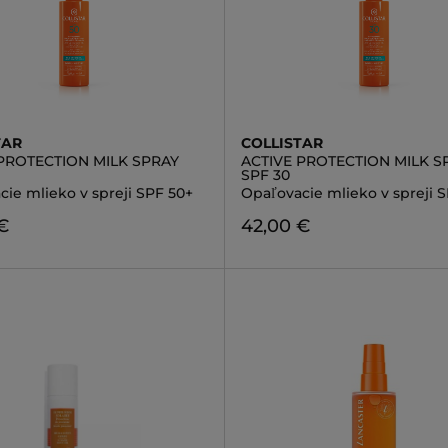
TAR
COLLISTAR
PROTECTION MILK SPRAY
ACTIVE PROTECTION MILK S
SPF 30
ie mlieko v spreji SPF 50+
Opaľovacie mlieko v spreji 
€
42,00 €