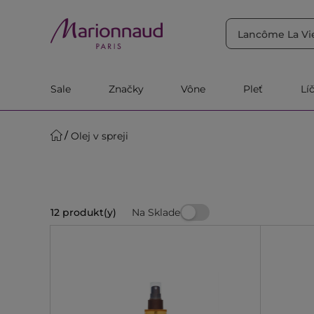
Sale
Značky
Vône
Pleť
Lí
Olej v spreji
Na Sklade
12 produkt(y)