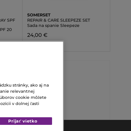
SOMERSET
AY SPF
REPAIR & CARE SLEEPEZE SET
Sada na spanie Sleepeze
SPF 20
24,00 €
dzku stránky, ako aj na
Nuxe Olej
vanie relevantnej
Eros Flame
súborov cookie môžete
ícii v dolnej časti
Prijať všetko