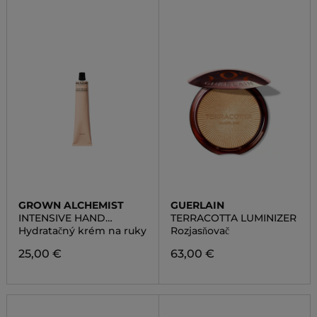
GROWN ALCHEMIST
GUERLAIN
INTENSIVE HAND
TERRACOTTA LUMINIZER
CREAM: PERSIAN ROSE,
Hydratačný krém na ruky
Rozjasňovač
ARGAN EXTRACT
25,00 €
63,00 €