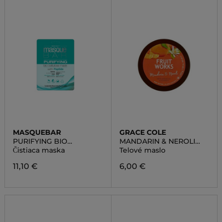
MASQUEBAR
GRACE COLE
PURIFYING BIO
MANDARIN & NEROLI
CELLULOSE SHEET MASK
BODY BUTTER
Čistiaca maska
Telové maslo
11,10 €
6,00 €