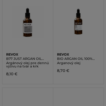
REVOX
REVOX
B77 JUST ARGAN OIL
BIO ARGAN OIL 100%
100%
PURE
Argánový olej pre dennú
Arganový olej
výživu na tvár a krk
8,70 €
8,10 €