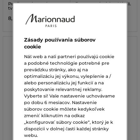
HA
Peelingový roztok na
Bronzovací púder. Náplň.
tvár a krk
53,00 €
8,10 €
Zásady používania súborov
cookie
Náš web a naši partneri používajú cookie
a podobné technológie potrebné pre
prevádzku stránky, ako aj na
optimalizáciu jej výkonu, vylepšenie a /
alebo personalizáciu jej funkcií a na
poskytovanie relevantnej reklamy.
Vyberte si! Vaše nastavenie uchovávame
po dobu 6 mesiacov. Nastavenie
súborov cookie môžete kedykoľvek
zmeniť kliknutím na odkaz
„konfigurovať súbory cookie“, ktorý je k
dispozícii v dolnej časti každej stránky
webu.