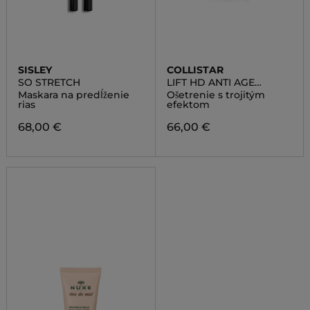
SISLEY
COLLISTAR
SO STRETCH
LIFT HD ANTI AGE
CREAM
Maskara na predĺženie
Ošetrenie s trojitým
rias
efektom
68,00 €
66,00 €