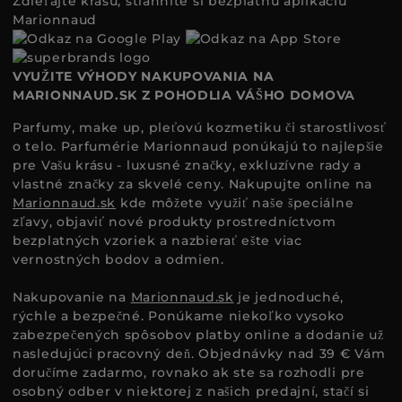
Zdieľajte krásu, stiahnite si bezplatnú aplikáciu
Marionnaud
VYUŽITE VÝHODY NAKUPOVANIA NA
MARIONNAUD.SK Z POHODLIA VÁŠHO DOMOVA
Parfumy, make up, pleťovú kozmetiku či starostlivosť
o telo. Parfumérie Marionnaud ponúkajú to najlepšie
pre Vašu krásu - luxusné značky, exkluzívne rady a
vlastné značky za skvelé ceny. Nakupujte online na
Marionnaud.sk
kde môžete využiť naše špeciálne
zľavy, objaviť nové produkty prostredníctvom
bezplatných vzoriek a nazbierať ešte viac
vernostných bodov a odmien.
Nakupovanie na
Marionnaud.sk
je jednoduché,
rýchle a bezpečné. Ponúkame niekoľko vysoko
zabezpečených spôsobov platby online a dodanie už
nasledujúci pracovný deň. Objednávky nad 39 € Vám
doručíme zadarmo, rovnako ak ste sa rozhodli pre
osobný odber v niektorej z našich predajní, stačí si