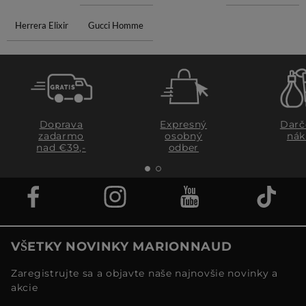
Herrera Elixir
Gucci Homme
Doprava
Expresný
Darč
zadarmo
osobný
nák
nad €39,-
odber
VŠETKY NOVINKY MARIONNAUD
Zaregistrujte sa a objavte naše najnovšie novinky a
akcie