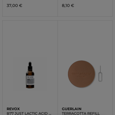
37,00 €
8,10 €
REVOX
GUERLAIN
B77 JUST LACTIC ACID +
TERRACOTTA REFILL