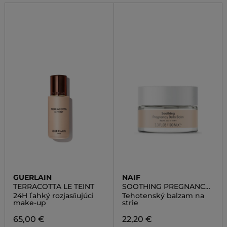
GUERLAIN
NAIF
TERRACOTTA LE TEINT
SOOTHING PREGNANCY
BELLY BALM
24H ľahký rozjasňujúci
Tehotenský balzam na
make-up
strie
65,00 €
22,20 €