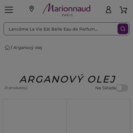
Triediť podľa
Filtrovať
Arganový olej
o pleť
Líčenie
Vône
vé
K
Exkluzivity
Zl'avy
dukty
Beauty
ARGANOVÝ OLEJ
Na Sklade
21 produkt(y)