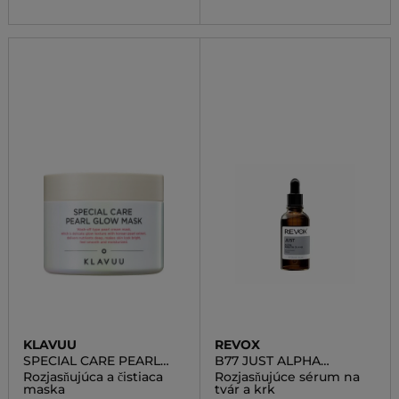
KLAVUU
REVOX
SPECIAL CARE PEARL
B77 JUST ALPHA
GLOW MASK
ARBUTIN 2% + HA
Rozjasňujúca a čistiaca
Rozjasňujúce sérum na
maska
tvár a krk