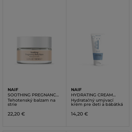
NAIF
NAIF
SOOTHING PREGNANCY
HYDRATING CREAM
BELLY BALM
WASH
Tehotenský balzam na
Hydratačný umývací
strie
krém pre deti a bábätká
22,20 €
14,20 €