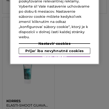
poskytovanie relevantnej reklamy.
16,50 €
Vyberte si! Vaše nastavenie uchovávame
po dobu 6 mesiacov. Nastavenie
súborov cookie môžete kedykoľvek
zmeniť kliknutím na odkaz
„konfigurovať súbory cookie“, ktorý je k
dispozícii v dolnej časti každej stránky
webu.
Nastaviť cookies
Prijať iba nevyhnutné cookies
Prijať všetko
KORRES
ELASTI-SMOOT GUAVA
BODY BUTTER