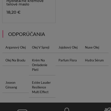
Hydratačné krémové
telové maslo
18,20 €
ODPORÚČANIA
Arganový Olej
Olej V Spreji
Jojobový Olej
Nuxe Olej
Olej Na Bradu
Krém Na
Parfum Flora
Hydra Sérum
Omladenie
Pleti
Joseon
Estée Lauder
Ginseng
Resilience
Multi Effect