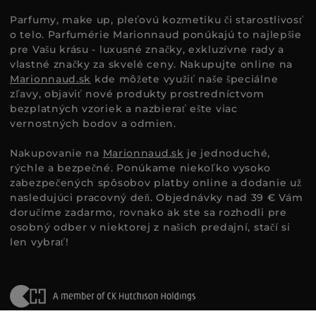
Parfumy, make up, pleťovú kozmetiku či starostlivosť
o telo. Parfumérie Marionnaud ponúkajú to najlepšie
pre Vašu krásu - luxusné značky, exkluzívne rady a
vlastné značky za skvelé ceny. Nakupujte online na
Marionnaud.sk
kde môžete využiť naše špeciálne
zľavy, objaviť nové produkty prostredníctvom
bezplatných vzoriek a nazbierať ešte viac
vernostných bodov a odmien.
Nakupovanie na
Marionnaud.sk
je jednoduché,
rýchle a bezpečné. Ponúkame niekoľko vysoko
zabezpečených spôsobov platby online a dodanie už
nasledujúci pracovný deň. Objednávky nad 39 € Vám
doručíme zadarmo, rovnako ak ste sa rozhodli pre
osobný odber v niektorej z našich predajní, stačí si
len vybrať!