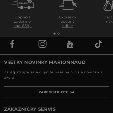
Doprava
Expresný
Darč
zadarmo
osobný
nák
nad €39,-
odber
VŠETKY NOVINKY MARIONNAUD
Zaregistrujte sa a objavte naše najnovšie novinky a
akcie
ZAREGISTRUJTE SA
ZÁKAZNÍCKY SERVIS