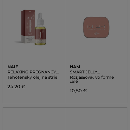
NAIF
NAM
RELAXING PREGNANCY
SMART JELLY
BODY OIL
HIGHLIGHTER
Tehotenský olej na strie
Rozjasňovač vo forme
želé
24,20 €
10,50 €