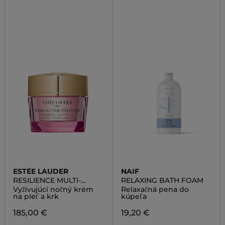
ESTÉE LAUDER
NAIF
RESILIENCE MULTI-
RELAXING BATH FOAM
EFFECT NIGHT CREAM
Vyživujúci nočný krém
Relaxačná pena do
na pleť a krk
kúpeľa
185,00 €
19,20 €