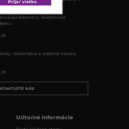
Prijať všetko
tové poradenstvo, telefonické
dberu:
.sk
ávky, reklamácie a vrátenie tovaru,
.sk
NTAKTUJTE NÁS
Užitočné informácie