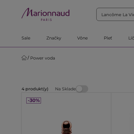
TRIEDIŤ PODĽA
Filtrovať
Relevantnosť
Sale
Značky
Vône
Pleť
Lí
Power voda
Na Sklade
4 produkt(y)
-30%