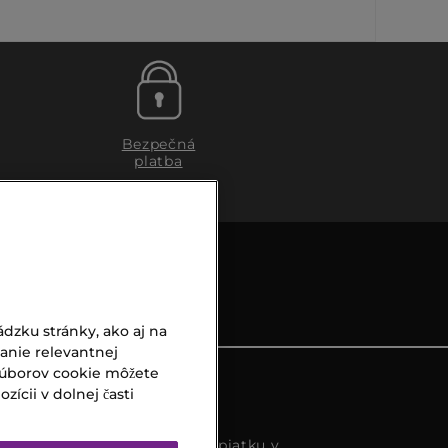
Bezpečná
platba
dzku stránky, ako aj na
vanie relevantnej
súborov cookie môžete
ícii v dolnej časti
s k dispozícií od pondelka do piatku v