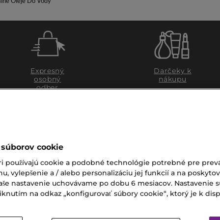
álne Oleje Do Vody
Expresný
Darčeky k
osobný
nákupu
odber
 súborov cookie
ri používajú cookie a podobné technológie potrebné pre prevá
nu, vylepšenie a / alebo personalizáciu jej funkcií a na poskyto
 Vaše nastavenie uchovávame po dobu 6 mesiacov. Nastavenie 
nutím na odkaz „konfigurovať súbory cookie“, ktorý je k dispoz
ZÁKAZNÍCKY SERVIS
Zákaznícky servis je pre vá