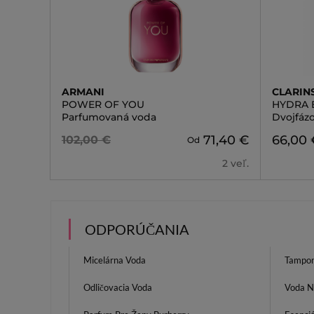
ARMANI
CLARIN
POWER OF YOU
HYDRA 
Parfumovaná voda
Dvojfáz
71,40 €
66,00 
102,00 €
Od
2 veľ.
ODPORÚČANIA
Micelárna Voda
Tampon
Odličovacia Voda
Voda N