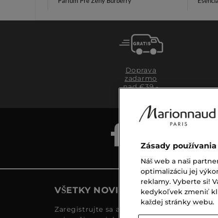
Parfum Pre Ženy Burberry
Esenci
Doprava
zadarmo
nad €39,-
Zásady používania
Náš web a naši partne
optimalizáciu jej výko
reklamy. Vyberte si!
VŠETKY NOVINKY MARIONNAUD
kedykoľvek zmeniť klik
každej stránky webu.
Zaregistrujte sa a objavte naše