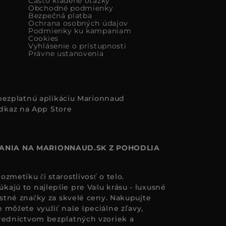
Často kladené otázky
Obchodné podmienky
Bezpečná platba
Ochrana osobných údajov
Podmienky ku kampaniam
Cookies
Vyhlásenie o prístupnosti
Právne ustanovenia
i bezplatnú aplikáciu Marionnaud
ANIA NA MARIONNAUD.SK Z POHODLIA
zmetiku či starostlivosť o telo.
ajú to najlepšie pre Vašu krásu - luxusné
astné značky za skvelé ceny. Nakupujte
 môžete využiť naše špeciálne zľavy,
redníctvom bezplatných vzoriek a