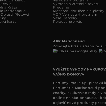
avac Darcekov
Vernostný program
 Servis
Výmena a vrátenie tovaru
eľná Krása
Predajne
cia Marionnaud
Možnosti doručenia a platby
Oblasti Pletovej
VOP Vernostný program
iky
Vase Darceky
ová karta
Poradca pre Vás
APP Marionnaud
Zdieľajte krásu, stiahnite s
VYUŽITE VÝHODY NAKUPOV
VÁŠHO DOMOVA
Parfumy, make up, pleťovú ko
Parfumérie Marionnaud ponúk
značky, exkluzívne rady a vl
online na
Marionnaud.sk
kde
objaviť nové produkty prost