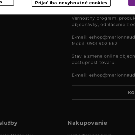
s
Prijať iba nevyhnutné cookies
čase od 9:00 – 16:00.
Vernostný program, produk
objednávky, odhlásenie z o
E-mail:
eshop@marionnaud
Mobil: 0901 902 662
Stav a zmena online objedn
dostupnosť tovaru:
E-mail:
eshop@marionnaud
KO
služby
Nakupovanie