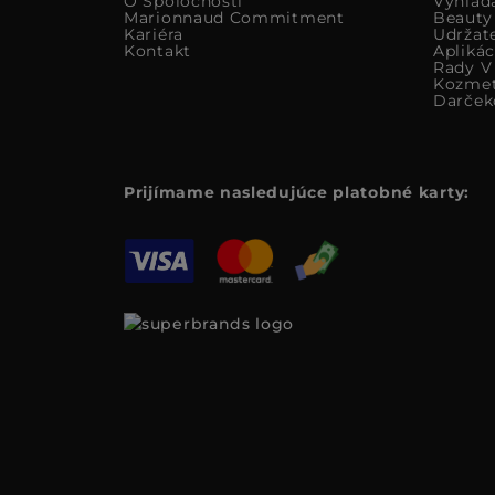
O Spoločnosti
Vyhlad
Marionnaud Commitment
Beauty
Kariéra
Udržat
Kontakt
Apliká
Rady V 
Kozmet
Darček
Prijímame nasledujúce platobné karty: