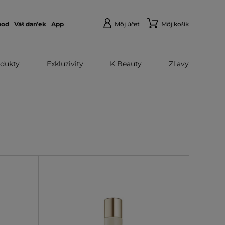
hod
Váš darček
App
Môj účet
Môj košík
dukty
Exkluzivity
K Beauty
Zl'avy