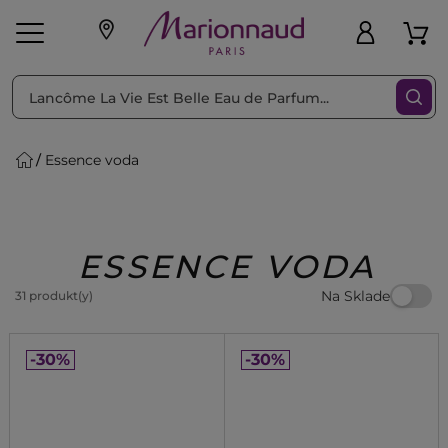
Triediť podľa
Filtrovať
Essence voda
o pleť
Líčenie
Vône
vé
K
Exkluzivity
Zl'avy
dukty
Beauty
ESSENCE VODA
Na Sklade
31 produkt(y)
-30%
-30%