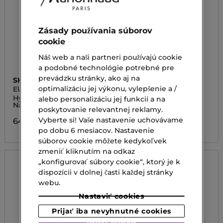
Zásady používania súborov
cookie
Náš web a naši partneri používajú cookie
a podobné technológie potrebné pre
prevádzku stránky, ako aj na
SHISEIDO
ELIZABETH ARDEN
optimalizáciu jej výkonu, vylepšenie a /
EUDERMINE ACTIVATING
CERAMIDE MICRO
ESSENCE REFILL
CAPSULE SKIN
Hydratačná emulzia.
Pleťová essence
alebo personalizáciu jej funkcií a na
REPLENISHING ESSENCE
Náplň.
poskytovanie relevantnej reklamy.
68,00 €
Vyberte si! Vaše nastavenie uchovávame
64,00 €
po dobu 6 mesiacov. Nastavenie
súborov cookie môžete kedykoľvek
zmeniť kliknutím na odkaz
„konfigurovať súbory cookie“, ktorý je k
dispozícii v dolnej časti každej stránky
webu.
Nastaviť cookies
Prijať iba nevyhnutné cookies
Prijať všetko