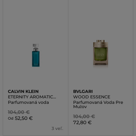
CALVIN KLEIN
BVLGARI
ETERNITY AROMATIC
WOOD ESSENCE
ESSENCE
Parfumovaná voda
Parfumovaná Voda Pre
Mužov
104,00 €
104,00 €
52,50 €
Od
72,80 €
3 veľ.