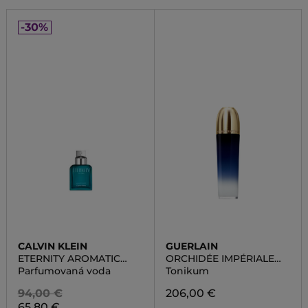
-30%
CALVIN KLEIN
GUERLAIN
ETERNITY AROMATIC
ORCHIDÉE IMPÉRIALE
ESSENCE
LOTION
Parfumovaná voda
Tonikum
94,00 €
206,00 €
65,80 €