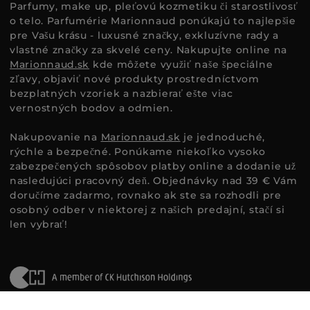
Parfumy, make up, pleťovú kozmetiku či starostlivosť
o telo. Parfumérie Marionnaud ponúkajú to najlepšie
pre Vašu krásu - luxusné značky, exkluzívne rady a
vlastné značky za skvelé ceny. Nakupujte online na
Marionnaud.sk
kde môžete využiť naše špeciálne
zľavy, objaviť nové produkty prostredníctvom
bezplatných vzoriek a nazbierať ešte viac
vernostných bodov a odmien.
Nakupovanie na
Marionnaud.sk
je jednoduché,
rýchle a bezpečné. Ponúkame niekoľko vysoko
zabezpečených spôsobov platby online a dodanie už
nasledujúci pracovný deň. Objednávky nad 39 € Vám
doručíme zadarmo, rovnako ak ste sa rozhodli pre
osobný odber v niektorej z našich predajní, stačí si
len vybrať!