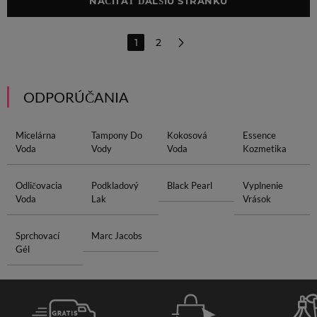
NAČÍTAŤ ĎALŠIU STRÁNKU
1
2
ODPORÚČANIA
Micelárna
Tampony Do
Kokosová
Essence
Voda
Vody
Voda
Kozmetika
Odličovacia
Podkladový
Black Pearl
Vyplnenie
Voda
Lak
Vrások
Sprchovací
Marc Jacobs
Gél