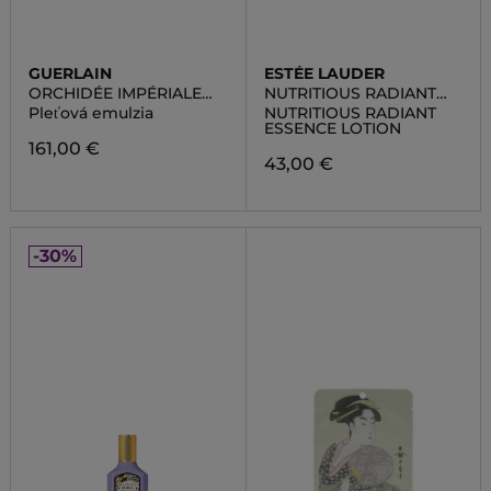
GUERLAIN
ESTÉE LAUDER
ORCHIDÉE IMPÉRIALE
NUTRITIOUS RADIANT
ESSENCE - IN-LOTION
ESSENCE LOTION
Pleťová emulzia
NUTRITIOUS RADIANT
ESSENCE LOTION
161,00 €
43,00 €
-30%