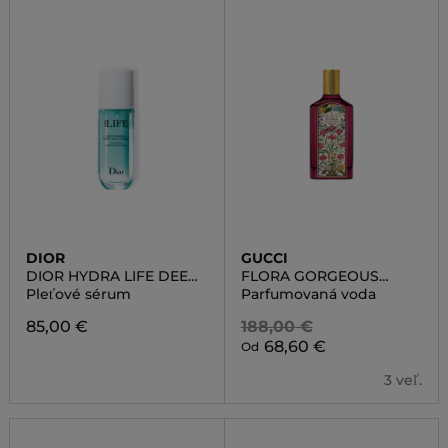
DIOR
GUCCI
DIOR HYDRA LIFE DEEP
FLORA GORGEOUS
HYDRATION SORBET
GARDENIA INTENSE
Pleťové sérum
Parfumovaná voda
WATER ESSENCE
85,00 €
188,00 €
68,60 €
Od
3 veľ.