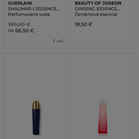
GUERLAIN
BEAUTY OF JOSEON
SHALIMAR L'ESSENCE
GINSENG ESSENCE
EAU DE PARFUM
WATER
Parfumovaná voda
Ženšenová esencia
INTENSE
180,00 €
18,50 €
66,50 €
Od
3 veľ.