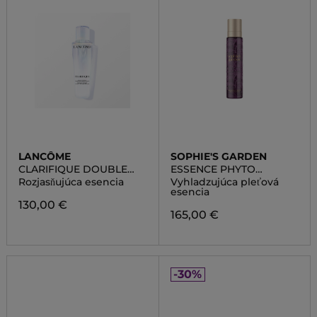
LANCÔME
SOPHIE'S GARDEN
CLARIFIQUE DOUBLE
ESSENCE PHYTO
ESSENCE
CELLULAIRE
Rozjasňujúca esencia
Vyhladzujúca pleťová
esencia
130,00 €
165,00 €
-30%