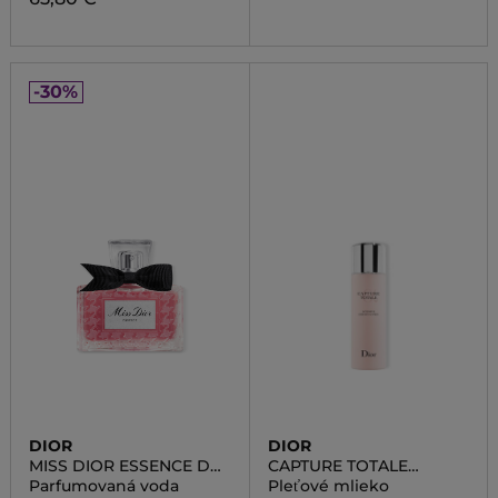
-30%
DIOR
DIOR
MISS DIOR ESSENCE DE
CAPTURE TOTALE
PARFUM
INTENSIVE ESSENCE
Parfumovaná voda
Pleťové mlieko
LOTION