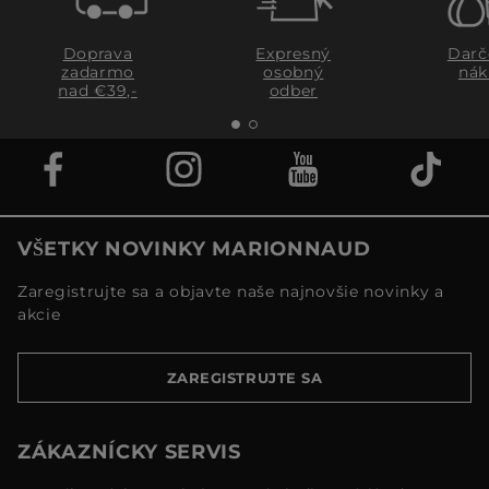
Doprava
Expresný
Darč
zadarmo
osobný
nák
nad €39,-
odber
VŠETKY NOVINKY MARIONNAUD
Zaregistrujte sa a objavte naše najnovšie novinky a
akcie
ZAREGISTRUJTE SA
ZÁKAZNÍCKY SERVIS