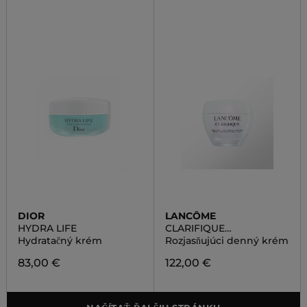
DIOR
LANCÔME
HYDRA LIFE
CLARIFIQUE
BRIGHTENING
Hydratačný krém
Rozjasňujúci denný krém
PLUMPING MILKY CREAM
83,00 €
122,00 €