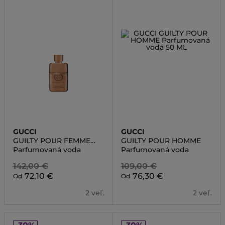
GUCCI
GUCCI
GUILTY POUR FEMME
GUILTY POUR HOMME
INTENSE
Parfumovaná voda
Parfumovaná voda
142,00 €
109,00 €
72,10 €
76,30 €
Od
Od
2 veľ.
2 veľ.