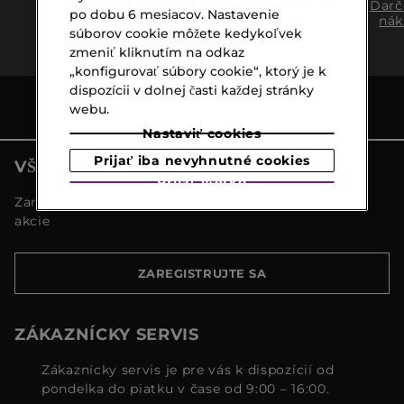
Doprava
Expresný
Darč
po dobu 6 mesiacov. Nastavenie
zadarmo
osobný
nák
súborov cookie môžete kedykoľvek
nad €39,-
odber
zmeniť kliknutím na odkaz
„konfigurovať súbory cookie“, ktorý je k
dispozícii v dolnej časti každej stránky
webu.
Nastaviť cookies
Prijať iba nevyhnutné cookies
VŠETKY NOVINKY MARIONNAUD
Prijať všetko
Zaregistrujte sa a objavte naše najnovšie novinky a
akcie
ZAREGISTRUJTE SA
ZÁKAZNÍCKY SERVIS
Zákaznícky servis je pre vás k dispozícií od
pondelka do piatku v čase od 9:00 – 16:00.