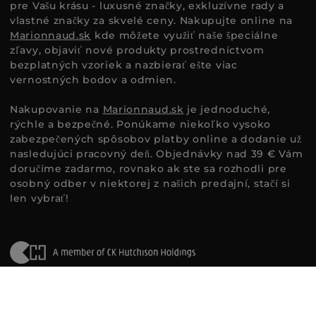
pre Vašu krásu - luxusné značky, exkluzívne rady a
vlastné značky za skvelé ceny. Nakupujte online na
Marionnaud.sk
kde môžete využiť naše špeciálne
zľavy, objaviť nové produkty prostredníctvom
bezplatných vzoriek a nazbierať ešte viac
vernostných bodov a odmien.
Nakupovanie na
Marionnaud.sk
je jednoduché,
rýchle a bezpečné. Ponúkame niekoľko vysoko
zabezpečených spôsobov platby online a dodanie už
nasledujúci pracovný deň. Objednávky nad 39 € Vám
doručíme zadarmo, rovnako ak ste sa rozhodli pre
osobný odber v niektorej z našich predajní, stačí si
len vybrať!