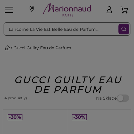
Triediť podľa
Filtrovať
Gucci Guilty Eau de Parfum
o pleť
Líčenie
Vône
vé
K
Exkluzivity
Zl'avy
dukty
Beauty
GUCCI GUILTY EAU
DE PARFUM
Na Sklade
4 produkt(y)
-30%
-30%