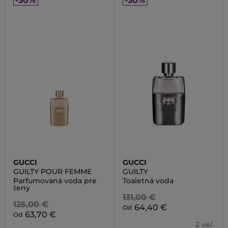
-30%
-30%
GUCCI
GUCCI
GUILTY POUR FEMME
GUILTY
Parfumovaná voda pre
Toaletná voda
ženy
131,00 €
125,00 €
64,40 €
Od
63,70 €
Od
2 veľ.