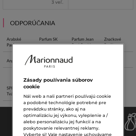
3 veľ.
ODPORÚČANIA
Arabské
Parfum SK
Parfum Jean
Značkové
Parfumy
Paul Gaultier
Parfémy
Angel Parfum
Svieže
Krém Proti
Retinol 0,2
Dámske
Akné
Parfémy
Zásady používania súborov
cookie
SPF Krém Na
Lotion Na Pleť
Tvár
Náš web a naši partneri používajú cookie
a podobné technológie potrebné pre
prevádzku stránky, ako aj na
optimalizáciu jej výkonu, vylepšenie a /
alebo personalizáciu jej funkcií a na
poskytovanie relevantnej reklamy.
Vyberte si! Vaše nastavenie uchovávame