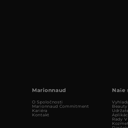
Marionnaud
Naše 
O Spoločnosti
Vyhlad
Marionnaud Commitment
Beauty
Kariéra
Udržat
Kontakt
Apliká
Rady V 
Kozmet
Darček