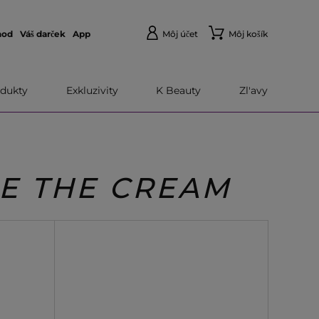
hod
Váš darček
App
Môj účet
Môj košík
dukty
Exkluzivity
K Beauty
Zl'avy
LE THE CREAM