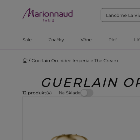
TRIEDIŤ PODĽA
Filtrovať
Relevantnosť
Sale
Značky
Vône
Pleť
Lí
Guerlain Orchidee Imperiale The Cream
GUERLAIN O
Na Sklade
12 produkt(y)