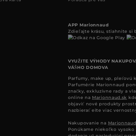
APP Marionnaud
Zdieľajte krásu, stiahnite s
VYUŽITE VÝHODY NAKUPOV
VÁŠHO DOMOVA
Parfumy, make up, pleťovú ko
Parfumérie Marionnaud ponúk
značky, exkluzívne rady a vl
online na
Marionnaud.sk
kde
objaviť nové produkty prost
nazbierať ešte viac vernost
Nakupovanie na
Marionnaud
Ponúkame niekoľko vysoko 
dodanie už nasledujúci pra