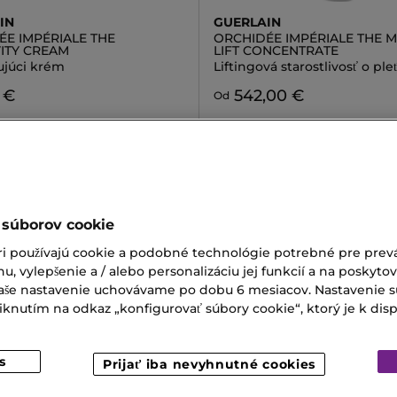
IN
GUERLAIN
ÉE IMPÉRIALE THE
ORCHIDÉE IMPÉRIALE THE M
ITY CREAM
LIFT CONCENTRATE
júci krém
Liftingová starostlivosť o ple
 €
542,00 €
Od
 súborov cookie
in Rouge
Peptide Cream
ri používajú cookie a podobné technológie potrebné pre prevá
nu, vylepšenie a / alebo personalizáciu jej funkcií a na poskyto
Šampón Invigo
Spevňujúci Krém Na Tvár
 Vaše nastavenie uchovávame po dobu 6 mesiacov. Nastavenie 
nutím na odkaz „konfigurovať súbory cookie“, ktorý je k dispoz
 SK
s
Prijať iba nevyhnutné cookies