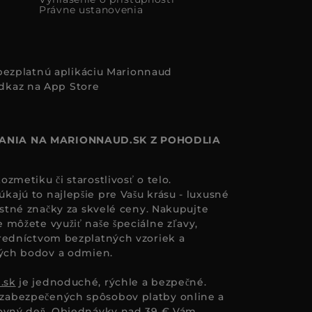
Právne ustanovenia
i bezplatnú aplikáciu Marionnaud
ANIA NA MARIONNAUD.SK Z POHODLIA
zmetiku či starostlivosť o telo.
ajú to najlepšie pre Vašu krásu - luxusné
astné značky za skvelé ceny. Nakupujte
 môžete využiť naše špeciálne zľavy,
redníctvom bezplatných vzoriek a
ných bodov a odmien.
.sk
je jednoduché, rýchle a bezpečné.
zabezpečených spôsobov platby online a
covný deň. Objednávky nad 39 € Vám