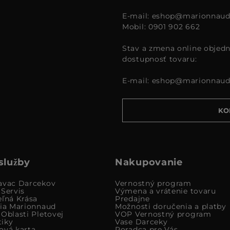
E-mail:
eshop@marionnaud
Mobil: 0901 902 662
Stav a zmena online objedn
dostupnosť tovaru:
E-mail:
eshop@marionnaud
KO
služby
Nakupovanie
avac Darcekov
Vernostný program
 Servis
Výmena a vrátenie tovaru
eľná Krása
Predajne
cia Marionnaud
Možnosti doručenia a platby
Oblasti Pletovej
VOP Vernostný program
iky
Vase Darceky
ová karta
Poradca pre Vás