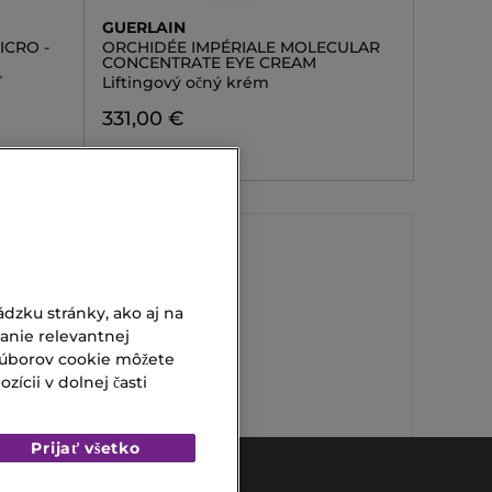
GUERLAIN
ICRO -
ORCHIDÉE IMPÉRIALE MOLECULAR
CONCENTRATE EYE CREAM
ť
Liftingový očný krém
331,00 €
2 veľ.
Parfum Orchid
dzku stránky, ako aj na
vanie relevantnej
Pánske Toaletné Vody
súborov cookie môžete
ícii v dolnej časti
Prijať všetko