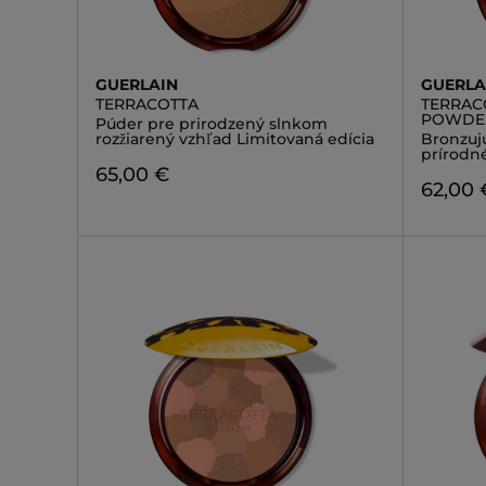
GUERLAIN
GUERLA
TERRACOTTA
TERRAC
POWDE
Púder pre prirodzený slnkom
rozžiarený vzhľad Limitovaná edícia
Bronzuj
prírodn
65,00 €
62,00 