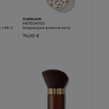
GUERLAIN
MÉTÉORITES
r s 96 %
Rozjasňujúce púdrové perly
u
74,00 €