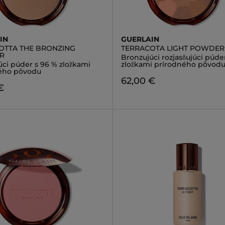
IN
GUERLAIN
OTTA THE BRONZING
TERRACOTA LIGHT POWDER
R
Bronzujúci rozjasňujúci púde
úci púder s 96 % zložkami
zložkami prírodného pôvod
ého pôvodu
62,00 €
€