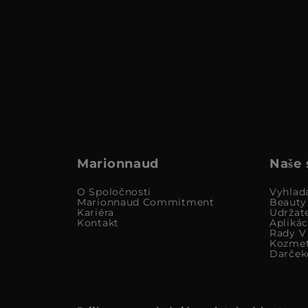
Marionnaud
Naše 
O Spoločnosti
Vyhlad
Marionnaud Commitment
Beauty
Kariéra
Udržat
Kontakt
Apliká
Rady V 
Kozmet
Darček