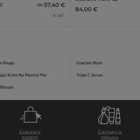
57,40 €
 €
Od
84,00 €
4 veľ.
in Rouge
Guerlain Blush
júci Krém Na Mastnú Pleť
Triple C Sérum
Ultimate
Expresný
Darčeky k
osobný
nákupu