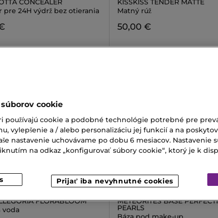
OTTA CONCEALER
KISSKISS TENDER MATTE
 pre 24H výdrž bez otierania
Matný rúž
 €
50,00 €
 súborov cookie
ri používajú cookie a podobné technológie potrebné pre prevá
nu, vylepšenie a / alebo personalizáciu jej funkcií a na poskyto
 Vaše nastavenie uchovávame po dobu 6 mesiacov. Nastavenie 
nutím na odkaz „konfigurovať súbory cookie“, ktorý je k dispoz
s
Prijať iba nevyhnutné cookies
IN
GUERLAIN
LLEGORIA FLORABLOOM
METEORITES BASE PERFECT
PEARLS
á voda
Báza pod make-up