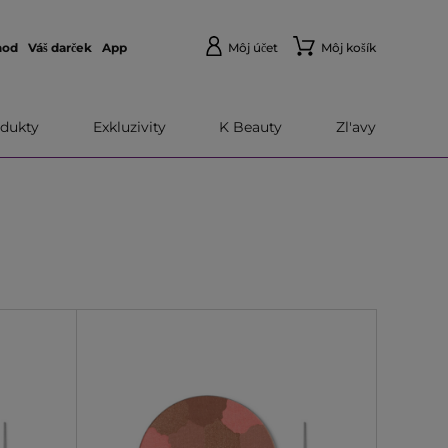
hod
Váš darček
App
Môj účet
Môj košík
dukty
Exkluzivity
K Beauty
Zl'avy