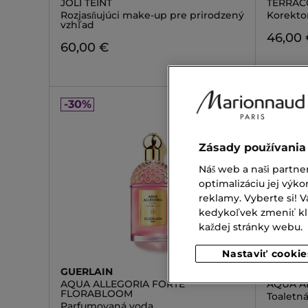
JOLI TEINT
TERRAC
Rozjasňujúci make-up pre prirodzený
Korektor
vzhľad
46,00
60,00 €
-30%
-30%
Zásady používania
Náš web a naši partne
optimalizáciu jej výko
reklamy. Vyberte si!
kedykoľvek zmeniť klik
každej stránky webu.
Nastaviť cookie
GUERLAIN
GUERLA
AQUA ALLEGORIA FORTE
AQUA A
FLORABLOOM
Toaletn
Parfumovaná voda