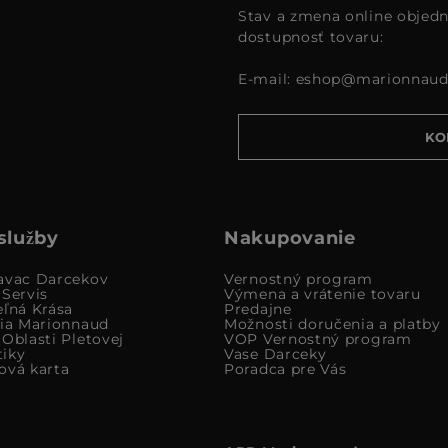
Stav a zmena online objedn
dostupnosť tovaru:
E-mail:
eshop@marionnaud
KO
služby
Nakupovanie
avac Darcekov
Vernostný program
 Servis
Výmena a vrátenie tovaru
eľná Krása
Predajne
cia Marionnaud
Možnosti doručenia a platby
Oblasti Pletovej
VOP Vernostný program
iky
Vase Darceky
ová karta
Poradca pre Vás