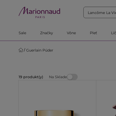
TRIEDIŤ PODĽA
Filtrovať
Relevantnosť
Sale
Značky
Vône
Pleť
Lí
Guerlain Púder
Na Sklade
19 produkt(y)