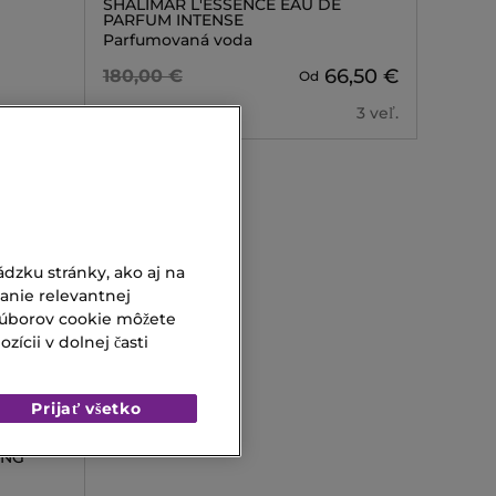
SHALIMAR L'ESSENCE EAU DE
PARFUM INTENSE
Parfumovaná voda
66,50 €
180,00 €
Od
3 veľ.
dzku stránky, ako aj na
vanie relevantnej
súborov cookie môžete
ícii v dolnej časti
Prijať všetko
ING