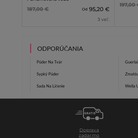
197,00
95,20 €
187,00 €
Od
3 veľ.
ODPORÚČANIA
Púder Na Tvár
Guerla
Sypký Púder
Zmatňu
Sada Na Líčenie
Wella 
Doprava
zadarmo