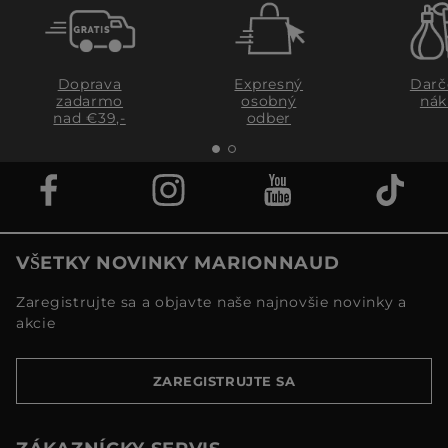
Doprava
Expresný
Darč
zadarmo
osobný
nák
nad €39,-
odber
VŠETKY NOVINKY MARIONNAUD
Zaregistrujte sa a objavte naše najnovšie novinky a
akcie
ZAREGISTRUJTE SA