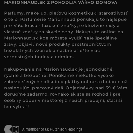
MARIONNAUD.SK Z POHODLIA VÁŠHO DOMOVA
Parfumy, make up, pleťovú kozmetiku či starostlivosť
o telo. Parfumérie Marionnaud ponúkajú to najlepšie
pre Vašu krásu - luxusné značky, exkluzívne rady a
vlastné značky za skvelé ceny. Nakupujte online na
Marionnaud.sk
kde môžete využiť naše špeciálne
zľavy, objaviť nové produkty prostredníctvom
bezplatných vzoriek a nazbierať ešte viac
vernostných bodov a odmien.
Nakupovanie na
Marionnaud.sk
je jednoduché,
rýchle a bezpečné. Ponúkame niekoľko vysoko
zabezpečených spôsobov platby online a dodanie už
nasledujúci pracovný deň. Objednávky nad 39 € Vám
doručíme zadarmo, rovnako ak ste sa rozhodli pre
osobný odber v niektorej z našich predajní, stačí si
len vybrať!