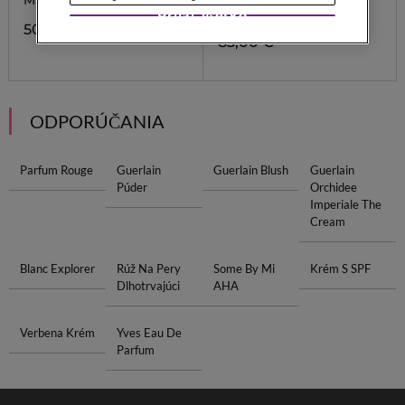
Matný rúž
Paletka štyroch očných
tieňov
Prijať všetko
50,00 €
83,00 €
ODPORÚČANIA
Parfum Rouge
Guerlain
Guerlain Blush
Guerlain
Púder
Orchidee
Imperiale The
Cream
Blanc Explorer
Rúž Na Pery
Some By Mi
Krém S SPF
Dlhotrvajúci
AHA
Verbena Krém
Yves Eau De
Parfum