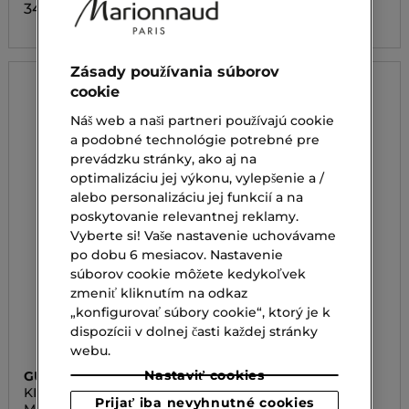
34,00 €
49,00 €
Zásady používania súborov
cookie
Náš web a naši partneri používajú cookie
a podobné technológie potrebné pre
prevádzku stránky, ako aj na
optimalizáciu jej výkonu, vylepšenie a /
alebo personalizáciu jej funkcií a na
poskytovanie relevantnej reklamy.
Vyberte si! Vaše nastavenie uchovávame
po dobu 6 mesiacov. Nastavenie
súborov cookie môžete kedykoľvek
zmeniť kliknutím na odkaz
„konfigurovať súbory cookie“, ktorý je k
dispozícii v dolnej časti každej stránky
webu.
Nastaviť cookies
GUERLAIN
GUERLAIN
KISSKISS TENDER MATTE
OMBRES G
Prijať iba nevyhnutné cookies