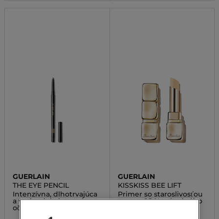
GUERLAIN
GUERLAIN
THE EYE PENCIL
KISSKISS BEE LIFT
Intenzívna, dlhotrvajúca
Primer so staroslivosťou
a vodeodolná ceruzka na
o pery, 95 % prírodného
oči
pôvodu