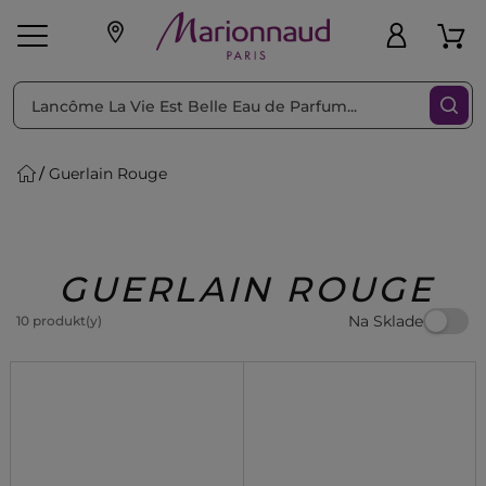
Triediť podľa
Filtrovať
Guerlain Rouge
o pleť
Líčenie
Vône
vé
K
Exkluzivity
Zl'avy
dukty
Beauty
GUERLAIN ROUGE
Na Sklade
10 produkt(y)