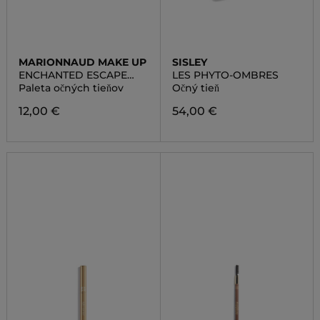
MARIONNAUD MAKE UP
SISLEY
ENCHANTED ESCAPE
LES PHYTO-OMBRES
EYE PALETTE
Paleta očných tieňov
Očný tieň
12,00 €
54,00 €