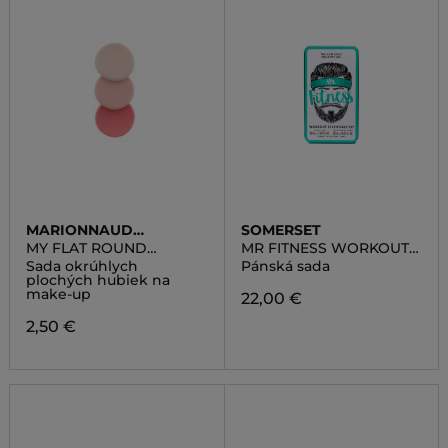
MARIONNAUD
SOMERSET
ACCESSORIES
MY FLAT ROUND
MR FITNESS WORKOUT
SPONGE
ESSENTIALS KIT
Sada okrúhlych
Pánská sada
plochých hubiek na
make-up
22,00 €
2,50 €