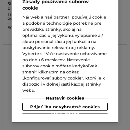
Zásady používania súborov
SISLEY
SISLEY
cookie
PHYTO-EYE TWIST
POWDER BRUSH
Trvácny vodeodolný
Štetec na púder
Náš web a naši partneri používajú cookie
očný tieň v ceruzke
a podobné technológie potrebné pre
74,00 €
50,00 €
prevádzku stránky, ako aj na
optimalizáciu jej výkonu, vylepšenie a /
alebo personalizáciu jej funkcií a na
poskytovanie relevantnej reklamy.
Vyberte si! Vaše nastavenie uchovávame
po dobu 6 mesiacov. Nastavenie
súborov cookie môžete kedykoľvek
zmeniť kliknutím na odkaz
„konfigurovať súbory cookie“, ktorý je k
dispozícii v dolnej časti každej stránky
webu.
Nastaviť cookies
Prijať iba nevyhnutné cookies
Prijať všetko