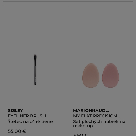
SISLEY
MARIONNAUD
ACCESSORIES
EYELINER BRUSH
MY FLAT PRECISION
SPONGE
Štetec na očné tiene
Set plochých hubiek na
make-up
55,00 €
3,50 €