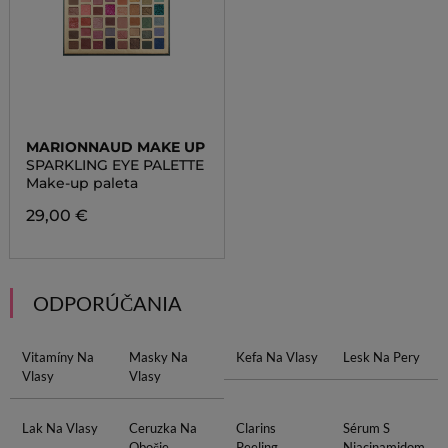
MARIONNAUD MAKE UP
SPARKLING EYE PALETTE
Make-up paleta
29,00 €
ODPORÚČANIA
Vitamíny Na
Masky Na
Kefa Na Vlasy
Lesk Na Pery
Vlasy
Vlasy
Lak Na Vlasy
Ceruzka Na
Clarins
Sérum S
Obočie
Peeling
Niacinamidom