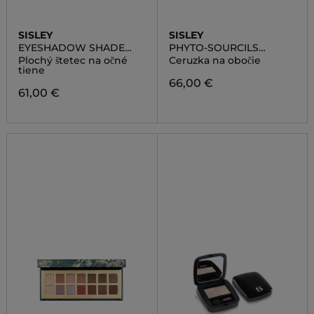
SISLEY
SISLEY
EYESHADOW SHADE
PHYTO-SOURCILS
BRUSH
DESIGN
Plochý štetec na očné
Ceruzka na obočie
tiene
66,00 €
61,00 €