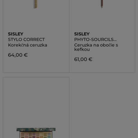
SISLEY
SISLEY
STYLO CORRECT
PHYTO-SOURCILS
PERFECT
Korekčná ceruzka
Ceruzka na obočie s
kefkou
64,00 €
61,00 €