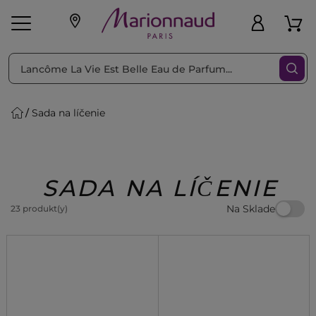
Triediť podľa
Filtrovať
Sada na líčenie
o pleť
Líčenie
Vône
vé
K
Exkluzivity
Zl'avy
dukty
Beauty
SADA NA LÍČENIE
Na Sklade
23 produkt(y)