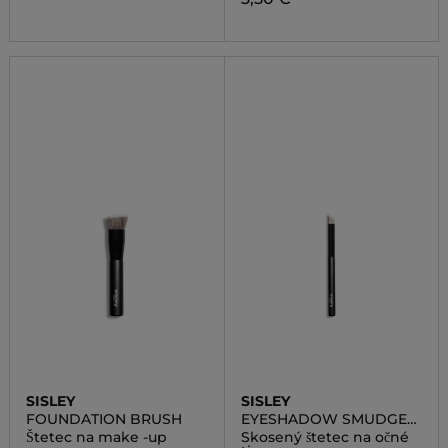
SISLEY
SISLEY
FOUNDATION BRUSH
EYESHADOW SMUDGE
BRUSH
Štetec na make -up
Skosený štetec na očné