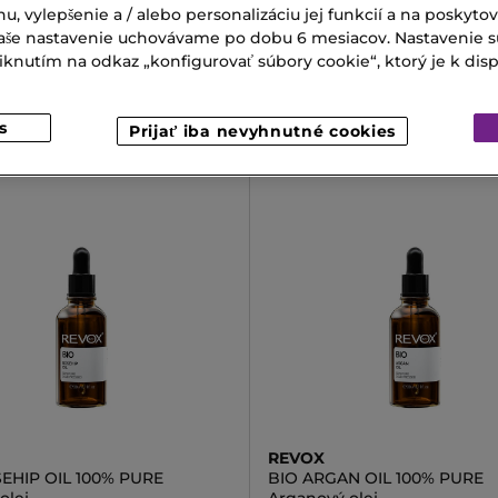
WELLA PROFESSIONALS
nu, vylepšenie a / alebo personalizáciu jej funkcií a na poskyto
IOTICS COLOR RADIANCE
INVIGO COLOR BRILLIANCE 
 Vaše nastavenie uchovávame po dobu 6 mesiacov. Nastavenie 
OO
BB SPRAY
ý šampón s probiotikami
Uhladzujúci sprej na ochranu
nutím na odkaz „konfigurovať súbory cookie“, ktorý je k dispoz
€
27,00 €
s
Prijať iba nevyhnutné cookies
REVOX
EHIP OIL 100% PURE
BIO ARGAN OIL 100% PURE