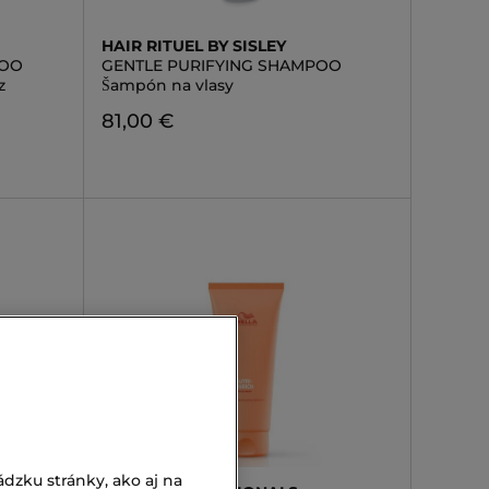
HAIR RITUEL BY SISLEY
POO
GENTLE PURIFYING SHAMPOO
z
Šampón na vlasy
81,00 €
dzku stránky, ako aj na