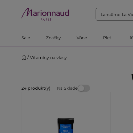
TRIEDIŤ PODĽA
Filtrovať
Relevantnosť
Sale
Značky
Vône
Pleť
Lí
Vitamíny na vlasy
Na Sklade
24 produkt(y)