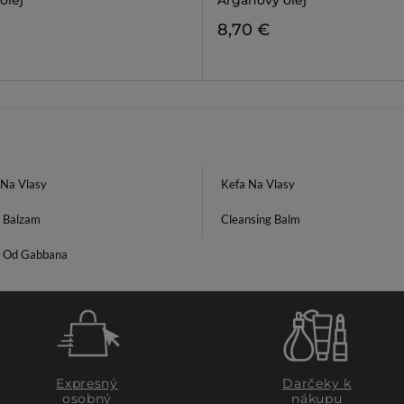
olej
Arganový olej
8,70 €
Na Vlasy
Kefa Na Vlasy
i Balzam
Cleansing Balm
 Od Gabbana
Expresný
Darčeky k
osobný
nákupu