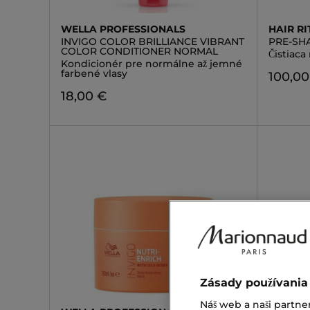
WELLA PROFESSIONALS
HAIR RI
INVIGO COLOR BRILLIANCE VIBRANT
PRE-SH
COLOR CONDITIONER NORMAL
Čistiaca
Kondicionér pre normálne až jemné
farbené vlasy
100,00
18,00 €
Zásady používania
Náš web a naši partne