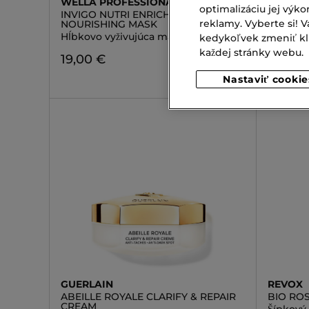
WELLA PROFESSIONALS
MASIL
optimalizáciu jej výko
INVIGO NUTRI ENRICH DEEP
5 PROB
reklamy. Vyberte si!
NOURISHING MASK
SHAMP
Hĺbkovo vyživujúca maska
Ochrann
kedykoľvek zmeniť klik
každej stránky webu.
19,00 €
21,00 
Nastaviť cookie
GUERLAIN
REVOX
ABEILLE ROYALE CLARIFY & REPAIR
BIO ROS
CREAM