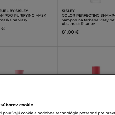
TUEL BY SISLEY
SISLEY
AMPOO PURIFYING MASK
COLOR PERFECTING SHAM
 maska na vlasy
Šampón na farbené vlasy be
obsahu síričitanov
 €
81,00 €
 súborov cookie
ri používajú cookie a podobné technológie potrebné pre prevá