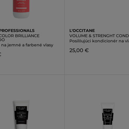
PROFESSIONALS
L'OCCITANE
 COLOR BRILLIANCE
VOLUME & STRENGHT COND
OO
Posilňujúci kondicionér na vl
na jemné a farbené vlasy
25,00 €
€