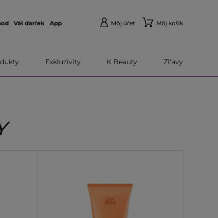
hod
Váš darček
App
Môj účet
Môj košík
dukty
Exkluzivity
K Beauty
Zl'avy
Y