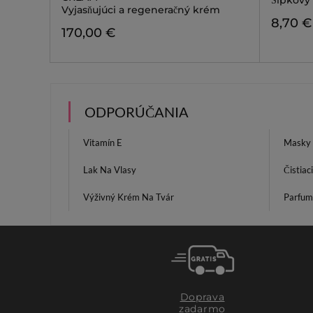
Šípkový 
Vyjasňujúci a regeneračný krém
8,70 €
170,00 €
ODPORÚČANIA
Vitamín E
Masky 
Lak Na Vlasy
Čistiac
Výživný Krém Na Tvár
Parfum
Doprava
zadarmo