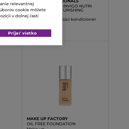
WELLA PROFESSIONALS
vanie relevantnej
MIRACLE
PROFESSIONALS INVIGO NUTRI
súborov cookie môžete
ENRICH DEEP NOURISHING
CONDITIONER
 farby
ícii v dolnej časti
Intenzívne vyživujúci kondicionér
18,00 €
Prijať všetko
MAKE UP FACTORY
OIL FREE FOUNDATION