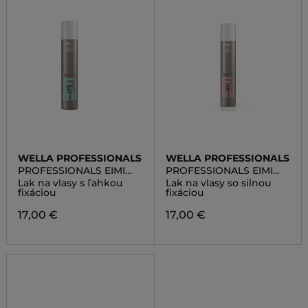
WELLA PROFESSIONALS
WELLA PROFESSIONALS
PROFESSIONALS EIMI
PROFESSIONALS EIMI
FIXING HAIRSPARY
FIXING HAIRSPRAYS
Lak na vlasy s ľahkou
Lak na vlasy so silnou
MISTIFY ME LIGHT
MISTIFY ME STRONG
fixáciou
fixáciou
17,00 €
17,00 €