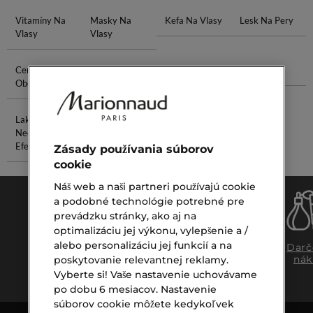
Vitamíny Na
Masky Na
Kefa Na Vlasy
Lesk Na Pery
Vlasy
Vlasy
Ceruzka Na
Kokosová
Medový Krém
Biela Perla
Obočie
Voda
Lak Na
Peptidové
Nechty S
Sérum
Efektom
Zásady používania súborov
cookie
Náš web a naši partneri používajú cookie
a podobné technológie potrebné pre
prevádzku stránky, ako aj na
optimalizáciu jej výkonu, vylepšenie a /
alebo personalizáciu jej funkcií a na
Doprava
Expresný
Darč
zadarmo
osobný
nák
poskytovanie relevantnej reklamy.
nad €39,-
odber
Vyberte si! Vaše nastavenie uchovávame
po dobu 6 mesiacov. Nastavenie
súborov cookie môžete kedykoľvek