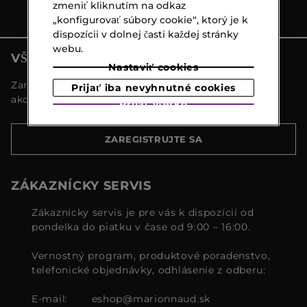
zmeniť kliknutím na odkaz
„konfigurovať súbory cookie“, ktorý je k
dispozícii v dolnej časti každej stránky
webu.
VŠETKY NOVINKY MARIONNAUD
Nastaviť cookies
Zaregistrujte sa a objavte naše najnovšie novinky a
Prijať iba nevyhnutné cookies
akcie
Prijať všetko
ZAREGISTRUJTE SA
ZÁKAZNÍCKY SERVIS
Zákaznícky servis je pre vás k dispozícií od
pondelka do piatku v čase od 9:00 – 16:00.
Vernostný program, produktové poradenstvo,
telefonické objednávky, odhlásenie z odberu:
E-mail:
eshop@marionnaud.sk