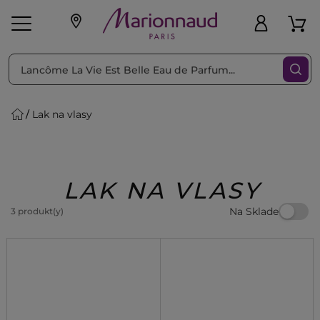
Triediť podľa
Filtrovať
Lak na vlasy
o pleť
Líčenie
Vône
vé
K
Exkluzivity
Zl'avy
dukty
Beauty
LAK NA VLASY
Na Sklade
3 produkt(y)