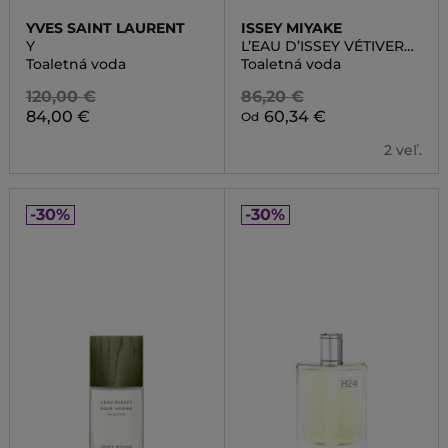
YVES SAINT LAURENT
ISSEY MIYAKE
Y
L’EAU D’ISSEY VÉTIVER
EAU DE TOILETTE
Toaletná voda
Toaletná voda
INTENSE
120,00 €
86,20 €
84,00 €
60,34 €
Od
2 veľ.
-30%
-30%