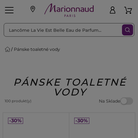
Triediť podľa
Filtrovať
Pánske toaletné vody
o pleť
Líčenie
Vône
vé
K
Exkluzivity
Zl'avy
dukty
Beauty
PÁNSKE TOALETNÉ
VODY
Na Sklade
100 produkt(y)
-30%
-30%