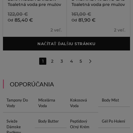
Toaletná voda pre mužov
Toaletná voda pre mužov
122,00 €
161,00 €
85,40 €
81,90 €
Od
Od
2 veľ.
2 veľ.
NAČÍTAŤ ĎALŠIU STRÁNKU
1
2
3
4
5
ODPORÚČANIA
Tampony Do
Micelárna
Kokosová
Body Mist
Vody
Voda
Voda
Svieže
Body Butter
Peptidový
Gél Po Holení
Dámske
Očný Krém
Parfémy