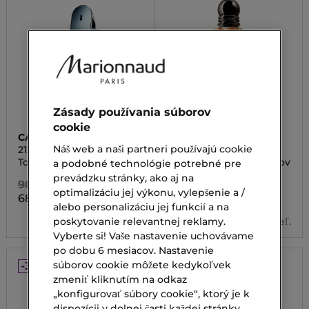
Zásady používania súborov
cookie
CAROLINA HERRERA
ARMANI
Náš web a naši partneri používajú cookie
212 HEROES
EMPORIO STRONGER
WITH YOU
Toaletná voda
Toaletná voda pre mužov
a podobné technológie potrebné pre
prevádzku stránky, ako aj na
98,00 €
130,00 €
optimalizáciu jej výkonu, vylepšenie a /
68,60 €
61,60 €
Od
alebo personalizáciu jej funkcií a na
3 veľ.
poskytovanie relevantnej reklamy.
Vyberte si! Vaše nastavenie uchovávame
po dobu 6 mesiacov. Nastavenie
súborov cookie môžete kedykoľvek
-30%
-30%
zmeniť kliknutím na odkaz
„konfigurovať súbory cookie“, ktorý je k
dispozícii v dolnej časti každej stránky