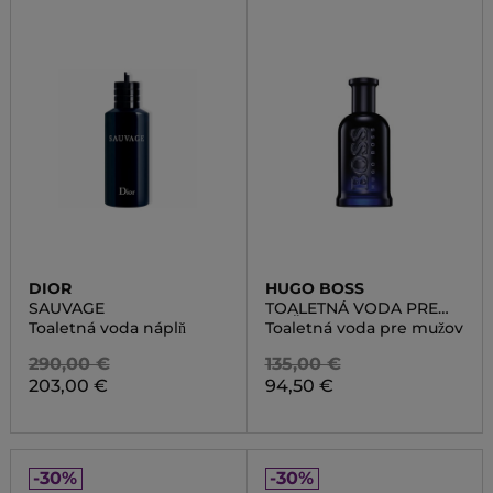
DIOR
HUGO BOSS
SAUVAGE
TOALETNÁ VODA PRE
MUŽOV
Toaletná voda náplň
Toaletná voda pre mužov
290,00 €
135,00 €
203,00 €
94,50 €
-30%
-30%