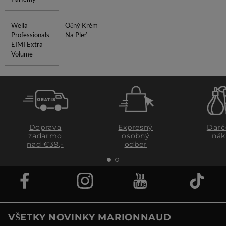
Wella
Očný Krém
Professionals
Na Pleť
EIMI Extra
Volume
Doprava
Expresný
Darč
zadarmo
osobný
nák
nad €39,-
odber
VŠETKY NOVINKY MARIONNAUD