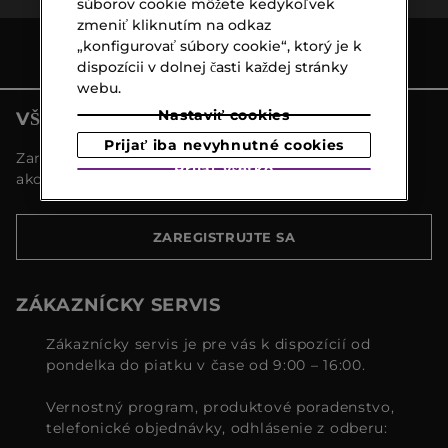
súborov cookie môžete kedykoľvek
zmeniť kliknutím na odkaz
„konfigurovať súbory cookie“, ktorý je k
dispozícii v dolnej časti každej stránky
webu.
Nastaviť cookies
VŠETKY NOVINKY MARIONNAUD
Prijať iba nevyhnutné cookies
Zaregistrujte sa a objavte naše najnovšie novinky a
Prijať všetko
akcie
ZAREGISTRUJTE SA
ZÁKAZNÍCKY SERVIS
Zákaznícky servis je pre vás k dispozícií od
pondelka do piatku v čase od 9:00 – 16:00.
Vernostný program, produktové poradenstvo,
telefonické objednávky, odhlásenie z odberu: