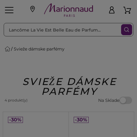
Triediť podľa
Filtrovať
Svieže dámske parfémy
o pleť
Líčenie
Vône
vé
K
Exkluzivity
Zl'avy
dukty
Beauty
SVIEŽE DÁMSKE
PARFÉMY
Na Sklade
4 produkt(y)
-30%
-30%