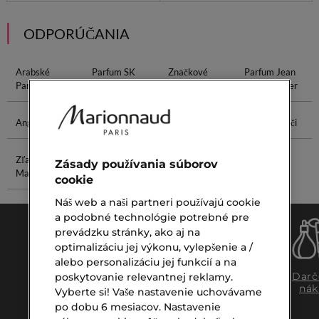
ODPORÚČANIA
Arabské
Parfum SK
Značkové
Parfum Jean
Parfumy
Parfémy
Paul Gaultier
Angel Parfum
Clarins Aroma
Ultra Make
Krém Na Oči
Zľava Na
Line Scrub
Zásady používania súborov
Make-Up
cookie
Náš web a naši partneri používajú cookie
a podobné technológie potrebné pre
prevádzku stránky, ako aj na
optimalizáciu jej výkonu, vylepšenie a /
alebo personalizáciu jej funkcií a na
Doprava
Expresný
Darč
poskytovanie relevantnej reklamy.
zadarmo
osobný
nák
Vyberte si! Vaše nastavenie uchovávame
nad €39,-
odber
po dobu 6 mesiacov. Nastavenie