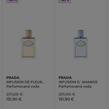
-30%
-30%
PRADA
PRADA
INFUSION DE FLEUR
INFUSION D´AMANDE
D'ORANGER
Parfumovaná voda
Parfumovaná voda
217,00 €
217,00 €
151,90 €
151,90 €