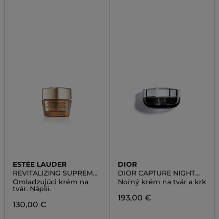
ESTÉE LAUDER
DIOR
REVITALIZING SUPREME
DIOR CAPTURE NIGHT
YOUTH POWER CREME
CREME
Omladzujúci krém na
Nočný krém na tvár a krk
REFILL
tvár. Náplň.
193,00 €
130,00 €