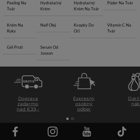
Peeling Na
Hydratačný
Hydratačný
Púder Na Tvár
Tvár
Krém
Krém Na Tvár
Krém Na
Naif Olej
Kvapky Do
Vitamín C Na
Ruky
Očí
Tvár
Gél Proti
Serum Od
Joseon
Doprava
Expresný
Darč
zadarmo
osobný
nák
nad €39,-
odber