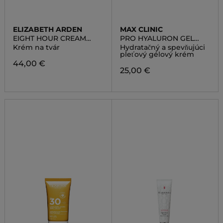
ELIZABETH ARDEN
MAX CLINIC
EIGHT HOUR CREAM
PRO HYALURON GEL
SKIN PROTECTANT
CREAM
Krém na tvár
Hydratačný a spevňujúci
pleťový gélový krém
44,00 €
25,00 €