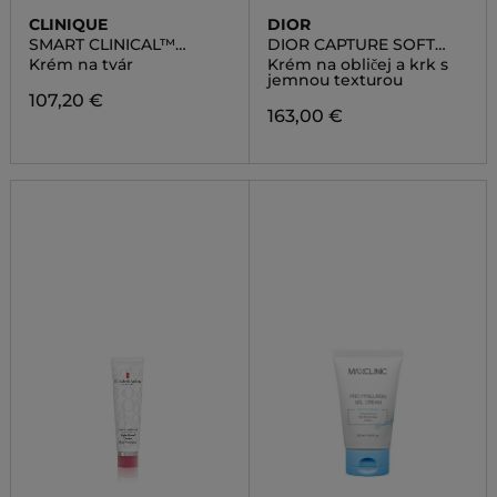
CLINIQUE
DIOR
SMART CLINICAL™
DIOR CAPTURE SOFT
MULTI-DIMENSIONAL
CREME
Krém na tvár
Krém na obličej a krk s
AGE TRANSFORMER
jemnou texturou
DUO RESCULPT +
107,20 €
REVOLUMIZE
163,00 €