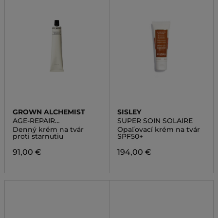
GROWN ALCHEMIST
SISLEY
AGE-REPAIR
SUPER SOIN SOLAIRE
MOISTURISER PHYTO-
Denný krém na tvár
Opaľovací krém na tvár
PEPTIDE, WHITE TEA
proti starnutiu
SPF50+
EXTRACT
91,00 €
194,00 €