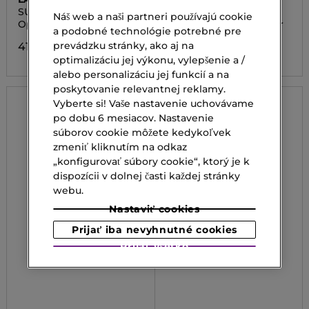
SUN BEAUTY FACE
SUN SPORT COOLING
Náš web a naši partneri používajú cookie
CREAM SPF50
BODY MIST SPF30
Opaľovací krém na tvár
Opaľovací krém na tvár
a podobné technológie potrebné pre
prevádzku stránky, ako aj na
41,00 €
41,00 €
optimalizáciu jej výkonu, vylepšenie a /
alebo personalizáciu jej funkcií a na
poskytovanie relevantnej reklamy.
Vyberte si! Vaše nastavenie uchovávame
po dobu 6 mesiacov. Nastavenie
súborov cookie môžete kedykoľvek
zmeniť kliknutím na odkaz
„konfigurovať súbory cookie“, ktorý je k
dispozícii v dolnej časti každej stránky
webu.
Nastaviť cookies
Prijať iba nevyhnutné cookies
Prijať všetko