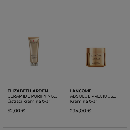
ELIZABETH ARDEN
LANCÔME
CERAMIDE PURIFYING
ABSOLUE PRECIOUS
CREAM CLEANSER
CELLS RICH CREAM
Čistiaci krém na tvár
Krém na tvár
52,00 €
294,00 €