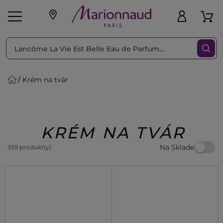
Triediť podľa
Filtrovať
Krém na tvár
o pleť
Líčenie
Vône
vé
K
Exkluzivity
Zl'avy
dukty
Beauty
KRÉM NA TVÁR
Na Sklade
359 produkt(y)