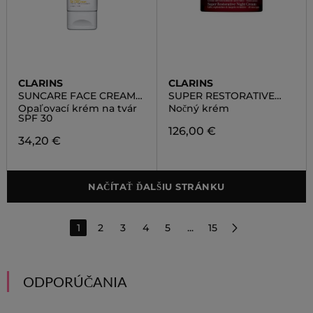
CLARINS
CLARINS
SUNCARE FACE CREAM
SUPER RESTORATIVE
SPF30
NIGHT CREAM
Opaľovací krém na tvár
Nočný krém
SPF 30
126,00 €
34,20 €
NAČÍTAŤ ĎALŠIU STRÁNKU
1
2
3
4
5
...
15
ODPORÚČANIA