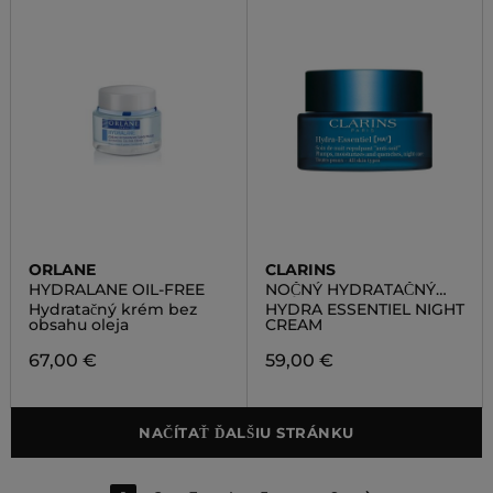
ORLANE
CLARINS
HYDRALANE OIL-FREE
NOČNÝ HYDRATAČNÝ
KRÉM
Hydratačný krém bez
HYDRA ESSENTIEL NIGHT
obsahu oleja
CREAM
67,00 €
59,00 €
NAČÍTAŤ ĎALŠIU STRÁNKU