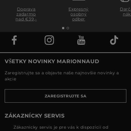
Doprava
Expresný
Darč
zadarmo
osobný
nák
nad €39,-
odber
VŠETKY NOVINKY MARIONNAUD
Zaregistrujte sa a objavte naše najnovšie novinky a
akcie
ZAREGISTRUJTE SA
ZÁKAZNÍCKY SERVIS
Zákaznícky servis je pre vás k dispozícií od