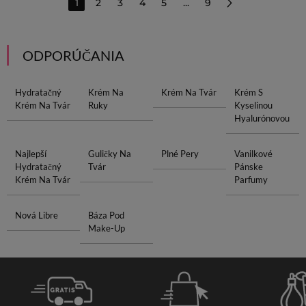
1
2
3
4
5
...
9
ODPORÚČANIA
Hydratačný
Krém Na
Krém Na Tvár
Krém S
Krém Na Tvár
Ruky
Kyselinou
Hyalurónovou
Najlepší
Guličky Na
Plné Pery
Vanilkové
Hydratačný
Tvár
Pánske
Krém Na Tvár
Parfumy
Nová Libre
Báza Pod
Make-Up