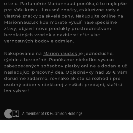
o telo. Parfumérie Marionnaud ponúkajú to najlepšie
pre Vašu krásu - luxusné značky, exkluzívne rady a
vlastné značky za skvelé ceny. Nakupujte online na
Marionnaud.sk
kde môžete využiť naše špeciálne
zľavy, objaviť nové produkty prostredníctvom
bezplatných vzoriek a nazbierať ešte viac
vernostných bodov a odmien.
Nakupovanie na
Marionnaud.sk
je jednoduché,
rýchle a bezpečné. Ponúkame niekoľko vysoko
zabezpečených spôsobov platby online a dodanie už
nasledujúci pracovný deň. Objednávky nad 39 € Vám
doručíme zadarmo, rovnako ak ste sa rozhodli pre
osobný odber v niektorej z našich predajní, stačí si
len vybrať!