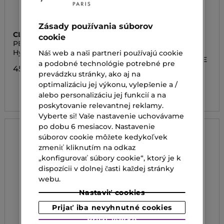
Zásady používania súborov
CLINIQUE
KORRES
cookie
PEP-START
BLACK PINE 4D
BIOSHAPELIFT BOUNCE
Hydratačný očný krém
BLACK PINE 4D
Náš web a naši partneri používajú cookie
FIRM MOISTURISER
BIOSHAPELIFT BOUNCE
a podobné technológie potrebné pre
FIRMING MOISTURISER
45,20 €
[NOR-COMB] 40ML
prevádzku stránky, ako aj na
optimalizáciu jej výkonu, vylepšenie a /
59,20 €
alebo personalizáciu jej funkcií a na
poskytovanie relevantnej reklamy.
Vyberte si! Vaše nastavenie uchovávame
po dobu 6 mesiacov. Nastavenie
súborov cookie môžete kedykoľvek
zmeniť kliknutím na odkaz
„konfigurovať súbory cookie“, ktorý je k
dispozícii v dolnej časti každej stránky
webu.
Nastaviť cookies
Prijať iba nevyhnutné cookies
Prijať všetko