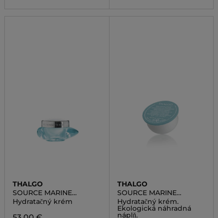
THALGO
THALGO
SOURCE MARINE
SOURCE MARINE
HYDRATING MELTING
HYDRATING MELTING
Hydratačný krém
Hydratačný krém.
CREAM
CREAM REFILL
Ekologická náhradná
náplň.
53,00 €