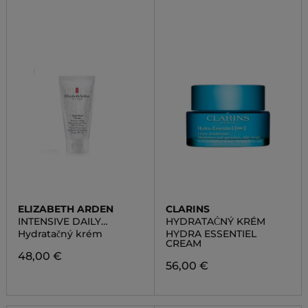
ELIZABETH ARDEN
CLARINS
INTENSIVE DAILY
HYDRATAČNÝ KRÉM
MOISTURIZER FOR FACE
Hydratačný krém
HYDRA ESSENTIEL
SPF 15
CREAM
48,00 €
56,00 €