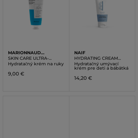
MARIONNAUD
NAIF
SKINCARE
SKIN CARE ULTRA-
HYDRATING CREAM
HYDRATING HAND
WASH
Hydratačný krém na ruky
Hydratačný umývací
CREAM
krém pre deti a bábätká
9,00 €
14,20 €