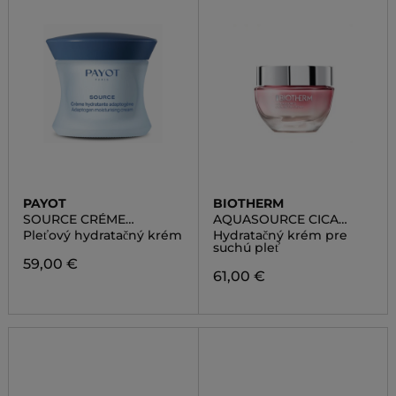
PAYOT
BIOTHERM
SOURCE CRÉME
AQUASOURCE CICA
HYDRATANTE
NUTRI CREAM
Pleťový hydratačný krém
Hydratačný krém pre
ADAPTOGÈNE
suchú pleť
59,00 €
61,00 €