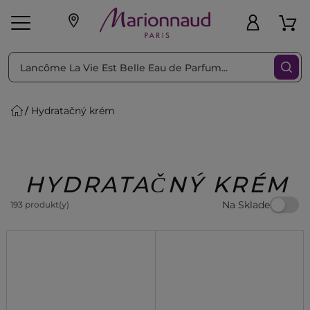
Triediť podľa
Filtrovať
Hydratačný krém
o pleť
Líčenie
Vône
vé
K
Exkluzivity
Zl'avy
dukty
Beauty
HYDRATAČNÝ KRÉM
Na Sklade
193 produkt(y)