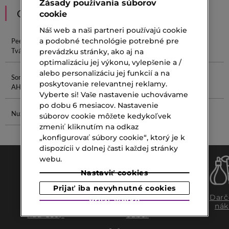
Zásady používania súborov
ODPORÚČANIA
cookie
Náš web a naši partneri používajú cookie
a podobné technológie potrebné pre
Peeling Na
Peeling Na
Peeling Sisley
Clarins
Tvár
Vlasy
Peeling
prevádzku stránky, ako aj na
optimalizáciu jej výkonu, vylepšenie a /
alebo personalizáciu jej funkcií a na
Some By Mi
Krém Na Pleť
Parfum Na
Beauty Of
poskytovanie relevantnej reklamy.
AHA
Vlasy
Joseon Gel
Vyberte si! Vaše nastavenie uchovávame
po dobu 6 mesiacov. Nastavenie
Nuxe Olej
Púder Od
súborov cookie môžete kedykoľvek
Estée Lauder
zmeniť kliknutím na odkaz
„konfigurovať súbory cookie“, ktorý je k
dispozícii v dolnej časti každej stránky
webu.
Nastaviť cookies
Prijať iba nevyhnutné cookies
Doprava
Expresný
Darč
Prijať všetko
zadarmo
osobný
nák
nad €39,-
odber