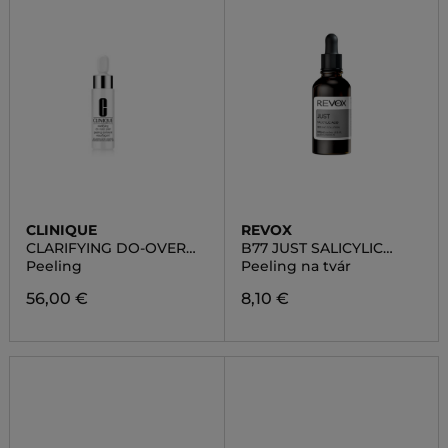
CLINIQUE
REVOX
CLARIFYING DO-OVER
B77 JUST SALICYLIC
PEEL
ACID 2%
Peeling
Peeling na tvár
56,00 €
8,10 €