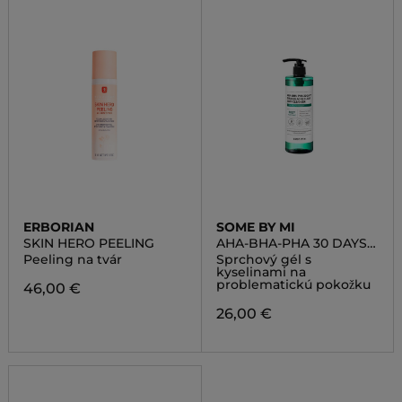
ERBORIAN
SOME BY MI
SKIN HERO PEELING
AHA-BHA-PHA 30 DAYS
MIRACLE ACNE CLEAR
Peeling na tvár
Sprchový gél s
BODY CLEANSER
kyselinami na
problematickú pokožku
46,00 €
26,00 €