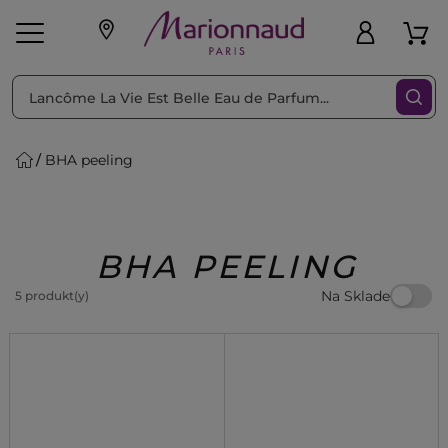
Triediť podľa
Filtrovať
BHA peeling
o pleť
Líčenie
Vône
vé
K
Exkluzivity
Zl'avy
dukty
Beauty
BHA PEELING
Na Sklade
5 produkt(y)