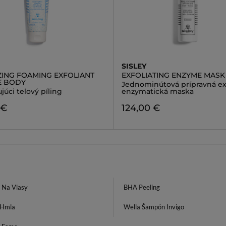
SISLEY
ZING FOAMING EXFOLIANT
EXFOLIATING ENZYME MASK
E BODY
Jednominútová prípravná ex
júci telový píling
enzymatická maska
 €
124,00 €
g Na Vlasy
BHA Peeling
 Hmla
Wella Šampón Invigo