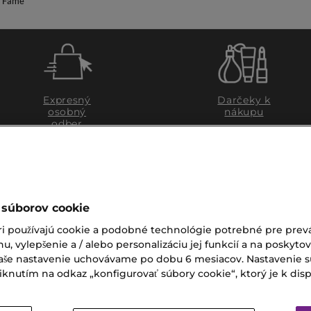
 Fame
Expresný
Darčeky k
osobný
nákupu
odber
 súborov cookie
ri používajú cookie a podobné technológie potrebné pre prevá
nu, vylepšenie a / alebo personalizáciu jej funkcií a na poskyto
 Vaše nastavenie uchovávame po dobu 6 mesiacov. Nastavenie 
nutím na odkaz „konfigurovať súbory cookie“, ktorý je k dispoz
ZÁKAZNÍCKY SERVIS
Zákaznícky servis je pre vá