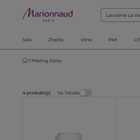
TRIEDIŤ PODĽA
Filtrovať
Relevantnosť
Sale
Značky
Vône
Pleť
Lí
Peeling Sisley
Na Sklade
4 produkt(y)