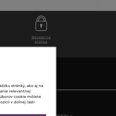
Bezpečná
platba
dzku stránky, ako aj na
vanie relevantnej
súborov cookie môžete
ícii v dolnej časti
s k dispozícií od pondelka do piatku v