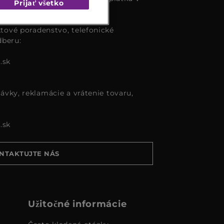
Prijať všetko
tové poradenstvo, telefonické
dberu:
.sk
ávky, reklamácie a vrátenie tovaru,
.sk
NTAKTUJTE NÁS
Užitočné informácie