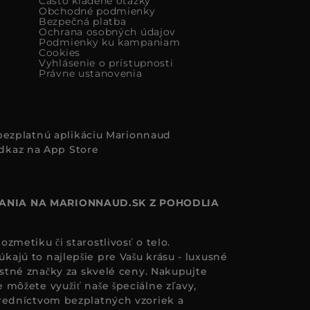
Často kladené otázky
Obchodné podmienky
Bezpečná platba
Ochrana osobných údajov
Podmienky ku kampaniam
Cookies
Vyhlásenie o prístupnosti
Právne ustanovenia
i bezplatnú aplikáciu Marionnaud
ANIA NA MARIONNAUD.SK Z POHODLIA
zmetiku či starostlivosť o telo.
ajú to najlepšie pre Vašu krásu - luxusné
astné značky za skvelé ceny. Nakupujte
 môžete využiť naše špeciálne zľavy,
redníctvom bezplatných vzoriek a