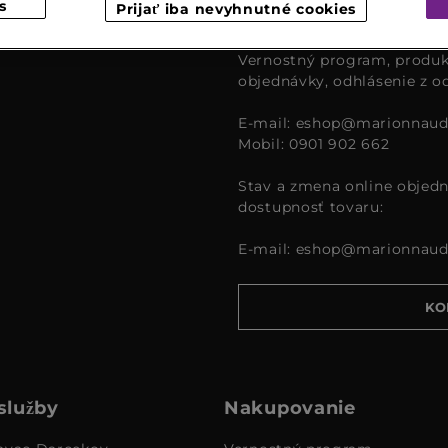
s
Prijať iba nevyhnutné cookies
čase od 9:00 – 16:00.
Vernostný program, produk
objednávky, odhlásenie z o
E-mail:
eshop@marionnaud
Mobil: 0901 902 662
Stav a zmena online objedn
dostupnosť tovaru:
E-mail:
eshop@marionnaud
KO
služby
Nakupovanie