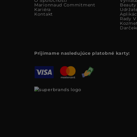
O Spoločnosti
Vyhlad
Marionnaud Commitment
Beauty
Kariéra
Udržat
Kontakt
Apliká
Rady V 
Kozmet
Darček
Prijímame nasledujúce platobné karty: