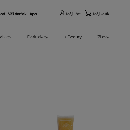
hod
Váš darček
App
Môj účet
Môj košík
dukty
Exkluzivity
K Beauty
Zl'avy