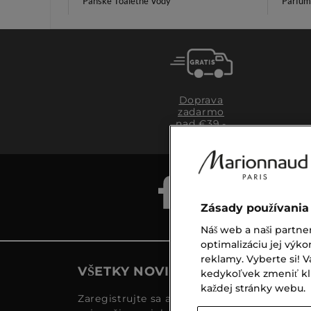
Pánske Toaletné Vody
Parfum
Doprava
zadarmo
nad €39,-
Zásady používania
Náš web a naši partne
optimalizáciu jej výko
reklamy. Vyberte si!
VŠETKY NOVINKY MARIONNAUD
kedykoľvek zmeniť klik
každej stránky webu.
Zaregistrujte sa a objavte naše