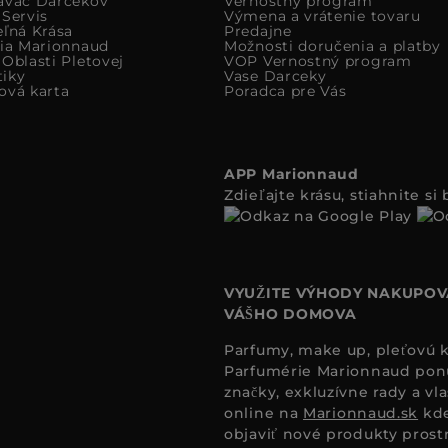
avac Darcekov
Vernostný program
 Servis
Výmena a vrátenie tovaru
eľná Krása
Predajne
cia Marionnaud
Možnosti doručenia a platby
Oblasti Pletovej
VOP Vernostný program
iky
Vase Darceky
ová karta
Poradca pre Vás
APP Marionnaud
Zdieľajte krásu, stiahnite s
VYUŽITE VÝHODY NAKUPOV
VÁŠHO DOMOVA
Parfumy, make up, pleťovú ko
Parfumérie Marionnaud ponúk
značky, exkluzívne rady a vl
online na
Marionnaud.sk
kde
objaviť nové produkty prost