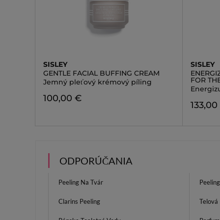
SISLEY
SISLEY
GENTLE FACIAL BUFFING CREAM
ENERGI
FOR TH
Jemný pleťový krémový píling
Energizu
100,00 €
133,00
ODPORÚČANIA
Peeling Na Tvár
Peelin
Clarins Peeling
Telová