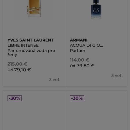
YVES SAINT LAURENT
ARMANI
LIBRE INTENSE
ACQUA DI GIO
PROFONDO PARFUM
Parfumovaná voda pre
Parfum
ženy
114,00 €
215,00 €
79,80 €
Od
79,10 €
Od
3 veľ.
3 veľ.
-30%
-30%