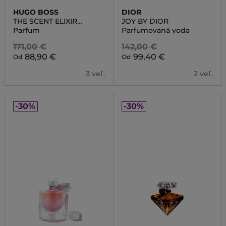
HUGO BOSS
DIOR
THE SCENT ELIXIR
JOY BY DIOR
PARFUM INTENSE FOR
Parfum
Parfumovaná voda
HER
171,00 €
142,00 €
88,90 €
99,40 €
Od
Od
3 veľ.
2 veľ.
-30%
-30%