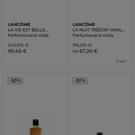
LANCÔME
LANCÔME
LA VIE EST BELLE
LA NUIT TRÉSOR VANILLE
COLLECTOR
NOIRE
Parfumovaná voda
Parfumovaná voda
142,00 €
96,00 €
99,40 €
67,20 €
Od
3 veľ.
-30%
-30%