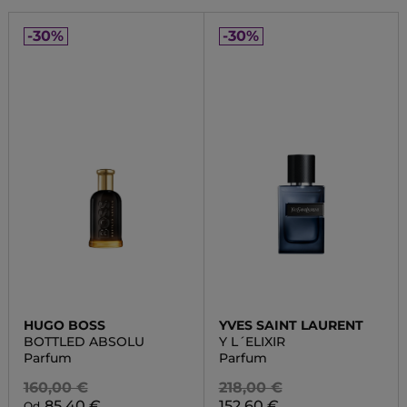
-30%
-30%
HUGO BOSS
YVES SAINT LAURENT
BOTTLED ABSOLU
Y L´ELIXIR
Parfum
Parfum
160,00 €
218,00 €
85,40 €
152,60 €
Od