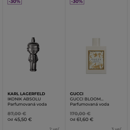
-30%
-30%
KARL LAGERFELD
GUCCI
IKONIK ABSOLU
GUCCI BLOOM
AMBROSIA D'ORO
Parfumovaná voda
Parfumovaná voda
87,00 €
170,00 €
45,50 €
61,60 €
Od
Od
2 veľ.
3 veľ.