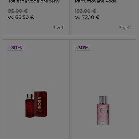
Toaletná voda pre ženy
Parfumovaná voda
95,00 €
193,00 €
66,50 €
72,10 €
Od
Od
3 veľ.
3 veľ.
-30%
-30%