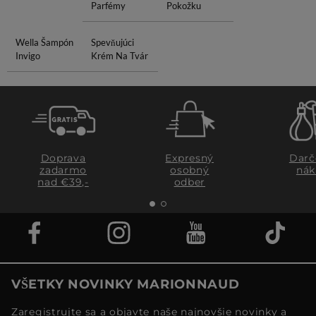
Parfémy
Pokožku
Wella Šampón
Spevňujúci
Invigo
Krém Na Tvár
Doprava
Expresný
Darč
zadarmo
osobný
nák
nad €39,-
odber
VŠETKY NOVINKY MARIONNAUD
Zaregistrujte sa a objavte naše najnovšie novinky a