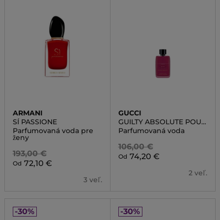
ARMANI
GUCCI
SÍ PASSIONE
GUILTY ABSOLUTE POUR
FEMME
Parfumovaná voda pre
Parfumovaná voda
ženy
106,00 €
193,00 €
74,20 €
Od
72,10 €
Od
2 veľ.
3 veľ.
-30%
-30%