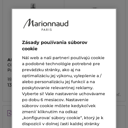
Zásady používania súborov
cookie
Náš web a naši partneri používajú cookie
ARMANI
GIVENCHY
a podobné technológie potrebné pre
CODE LE PARFUM
L'INTERDIT PARFUM
REFILL
prevádzku stránky, ako aj na
Parfumovaná voda
Parfumovaná voda
optimalizáciu jej výkonu, vylepšenie a /
196,00 €
144,00 €
alebo personalizáciu jej funkcií a na
137,20 €
72,10 €
Od
poskytovanie relevantnej reklamy.
Vyberte si! Vaše nastavenie uchovávame
3 veľ.
po dobu 6 mesiacov. Nastavenie
súborov cookie môžete kedykoľvek
zmeniť kliknutím na odkaz
-30%
-30%
„konfigurovať súbory cookie“, ktorý je k
dispozícii v dolnej časti každej stránky