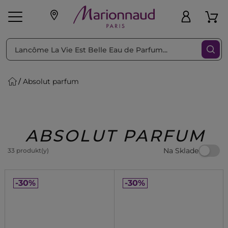
Triediť podľa
Filtrovať
Absolut parfum
o pleť
Líčenie
Vône
vé
K
Exkluzivity
Zl'avy
dukty
Beauty
ABSOLUT PARFUM
Na Sklade
33 produkt(y)
-30%
-30%