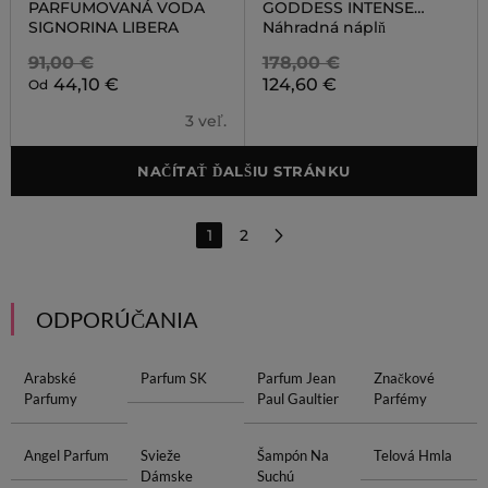
PARFUMOVANÁ VODA
GODDESS INTENSE
REFILL
SIGNORINA LIBERA
Náhradná náplň
91,00 €
178,00 €
44,10 €
124,60 €
Od
3 veľ.
NAČÍTAŤ ĎALŠIU STRÁNKU
1
2
ODPORÚČANIA
Arabské
Parfum SK
Parfum Jean
Značkové
Parfumy
Paul Gaultier
Parfémy
Angel Parfum
Svieže
Šampón Na
Telová Hmla
Dámske
Suchú