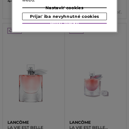
44,00 €
73,50 €
Od
Nastaviť cookies
3 veľ.
Prijať iba nevyhnutné cookies
Prijať všetko
-30%
-30%
LANCÔME
LANCÔME
LA VIE EST BELLE
LA VIE EST BELLE