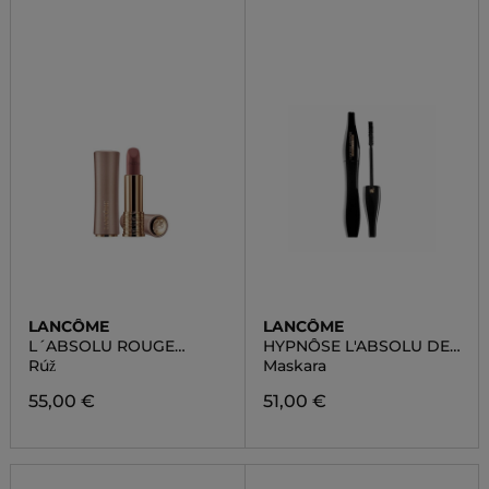
LANCÔME
LANCÔME
L´ABSOLU ROUGE
HYPNÔSE L'ABSOLU DE
INTIMATTE
NOIR
Rúž
Maskara
55,00 €
51,00 €