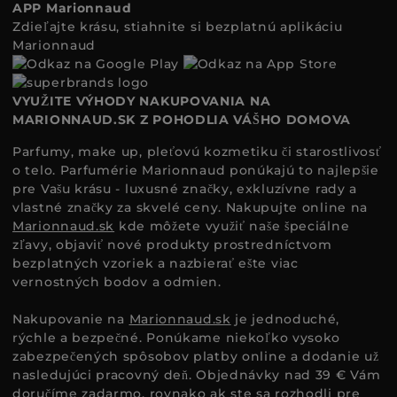
APP Marionnaud
Zdieľajte krásu, stiahnite si bezplatnú aplikáciu
Marionnaud
VYUŽITE VÝHODY NAKUPOVANIA NA
MARIONNAUD.SK Z POHODLIA VÁŠHO DOMOVA
Parfumy, make up, pleťovú kozmetiku či starostlivosť
o telo. Parfumérie Marionnaud ponúkajú to najlepšie
pre Vašu krásu - luxusné značky, exkluzívne rady a
vlastné značky za skvelé ceny. Nakupujte online na
Marionnaud.sk
kde môžete využiť naše špeciálne
zľavy, objaviť nové produkty prostredníctvom
bezplatných vzoriek a nazbierať ešte viac
vernostných bodov a odmien.
Nakupovanie na
Marionnaud.sk
je jednoduché,
rýchle a bezpečné. Ponúkame niekoľko vysoko
zabezpečených spôsobov platby online a dodanie už
nasledujúci pracovný deň. Objednávky nad 39 € Vám
doručíme zadarmo, rovnako ak ste sa rozhodli pre