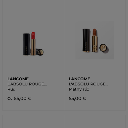
LANCÔME
LANCÔME
L'ABSOLU ROUGE
L'ABSOLU ROUGE
CREAM
DRAMA MATTE
Rúž
Matný rúž
55,00 €
55,00 €
Od