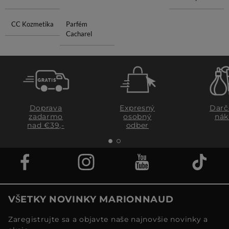
CC Kozmetika
Parfém
Cacharel
Doprava
Expresný
Darč
zadarmo
osobný
nák
nad €39,-
odber
VŠETKY NOVINKY MARIONNAUD
Zaregistrujte sa a objavte naše najnovšie novinky a