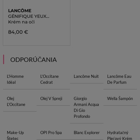
LANCÔME
GÉNIFIQUE YEUX
ULTIMATE
Krém na oči
84,00 €
ODPORÚČANIA
L'Homme
L'Occitane
Lancôme Nuit
Lancôme Eau
Idéal
Cedrat
De Parfum
Olej
Olej V Spreji
Giorgio
Wella Šampón
L'Occitane
Armani Acqua
Di Gio
Profondo
Make-Up
OPI Pro Spa
Blanc Explorer
Hydratačný
Štetec
Pleťový Krém