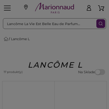
Triediť podľa
Filtrovať
Lancôme L
o pleť
Líčenie
Vône
vé
K
Exkluzivity
Zl'avy
dukty
Beauty
LANCÔME L
Na Sklade
17 produkt(y)