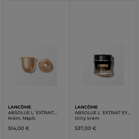
LANCÔME
LANCÔME
ABSOLUE L´EXTRAIT
ABSOLUE L´EXTRAIT EYE
CREAM REFILL
CREAM
Krém. Náplň.
Očný krém
514,00 €
537,00 €