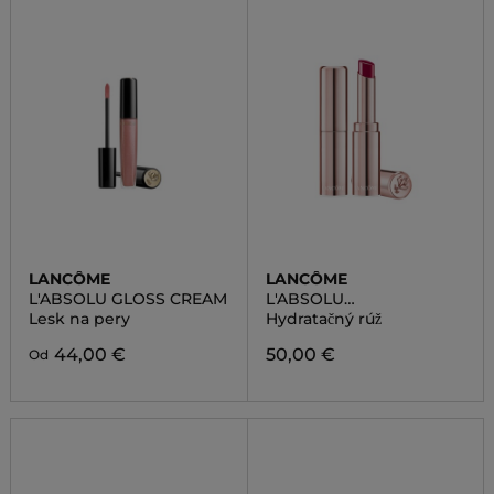
LANCÔME
LANCÔME
L'ABSOLU GLOSS CREAM
L'ABSOLU
MADEMOISELLE SHINE
Lesk na pery
Hydratačný rúž
44,00 €
50,00 €
Od