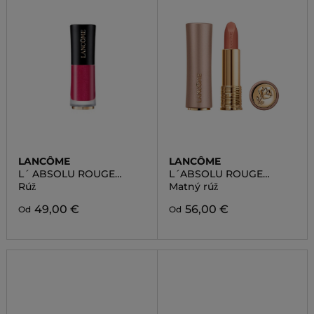
LANCÔME
LANCÔME
L´ ABSOLU ROUGE
L´ABSOLU ROUGE
DRAMA INK
INTIMATTE
Rúž
Matný rúž
49,00 €
56,00 €
Od
Od