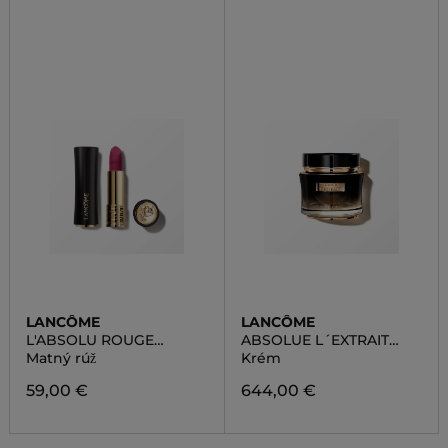
LANCÔME
LANCÔME
L'ABSOLU ROUGE
ABSOLUE L´EXTRAIT
DRAMA MATTE
CREAM
Matný rúž
Krém
59,00 €
644,00 €