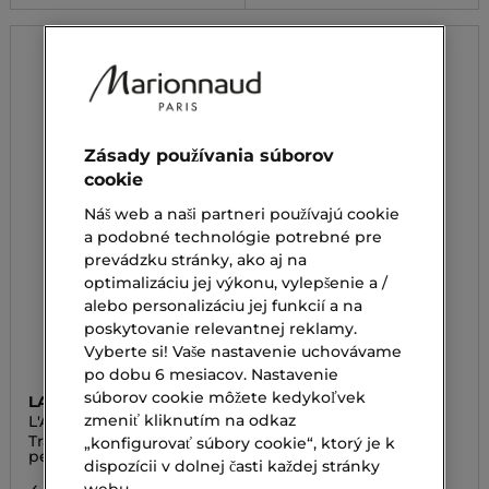
-30%
Zásady používania súborov
cookie
Náš web a naši partneri používajú cookie
a podobné technológie potrebné pre
prevádzku stránky, ako aj na
optimalizáciu jej výkonu, vylepšenie a /
alebo personalizáciu jej funkcií a na
poskytovanie relevantnej reklamy.
Vyberte si! Vaše nastavenie uchovávame
po dobu 6 mesiacov. Nastavenie
súborov cookie môžete kedykoľvek
LANCÔME
LANCÔME
zmeniť kliknutím na odkaz
L'ABSOLU PLUMPER
LA VIE EST BELLE
L'ELIXIR
Transparentný lesk na
Parfumovaná voda
„konfigurovať súbory cookie“, ktorý je k
pery
dispozícii v dolnej časti každej stránky
105,00 €
webu.