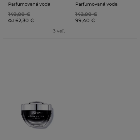
COLLECTOR
Parfumovaná voda
Parfumovaná voda
149,00 €
142,00 €
62,30 €
99,40 €
Od
3 veľ.