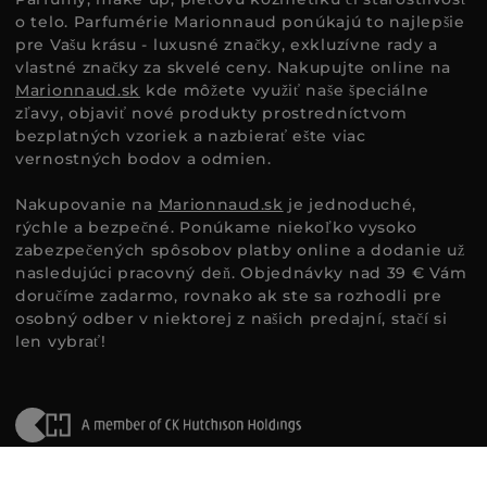
o telo. Parfumérie Marionnaud ponúkajú to najlepšie
pre Vašu krásu - luxusné značky, exkluzívne rady a
vlastné značky za skvelé ceny. Nakupujte online na
Marionnaud.sk
kde môžete využiť naše špeciálne
zľavy, objaviť nové produkty prostredníctvom
bezplatných vzoriek a nazbierať ešte viac
vernostných bodov a odmien.
Nakupovanie na
Marionnaud.sk
je jednoduché,
rýchle a bezpečné. Ponúkame niekoľko vysoko
zabezpečených spôsobov platby online a dodanie už
nasledujúci pracovný deň. Objednávky nad 39 € Vám
doručíme zadarmo, rovnako ak ste sa rozhodli pre
osobný odber v niektorej z našich predajní, stačí si
len vybrať!