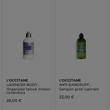
L'OCCITANE
L'OCCITANE
LAVENDER BODY
ANTI-DANDRUFF
LOTION
SHAMPOO
Organické telové mlieko
Šampón proti lupinám
Levanduľa
23,00 €
28,00 €