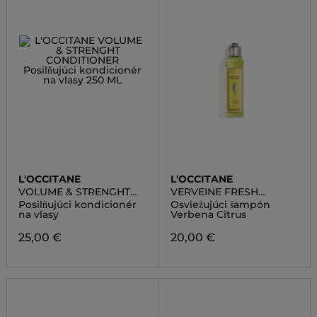
L'OCCITANE
L'OCCITANE
VOLUME & STRENGHT
VERVEINE FRESH
CONDITIONER
SHAMPOO
Posilňujúci kondicionér
Osviežujúci šampón
na vlasy
Verbena Citrus
25,00 €
20,00 €