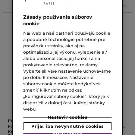
2 veľ.
Zásady používania súborov
cookie
Náš web a naši partneri používajú cookie
a podobné technológie potrebné pre
prevádzku stránky, ako aj na
optimalizáciu jej výkonu, vylepšenie a /
alebo personalizáciu jej funkcií a na
poskytovanie relevantnej reklamy.
Vyberte si! Vaše nastavenie uchovávame
po dobu 6 mesiacov. Nastavenie
súborov cookie môžete kedykoľvek
zmeniť kliknutím na odkaz
„konfigurovať súbory cookie“, ktorý je k
dispozícii v dolnej časti každej stránky
webu.
Nastaviť cookies
L'OCCITANE
L'OCCITANE
Prijať iba nevyhnutné cookies
FOOT CREAM SHEA
ALMOND EXFOLIATING
BUTTER
DELICIOUS PASTE
Krém na nohy
Mandľový peeling
Prijať všetko