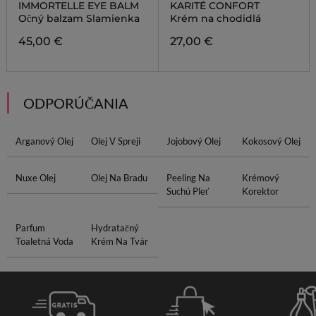
IMMORTELLE EYE BALM
KARITÉ CONFORT
Očný balzam Slamienka
Krém na chodidlá
45,00 €
27,00 €
ODPORÚČANIA
Arganový Olej
Olej V Spreji
Jojobový Olej
Kokosový Olej
Nuxe Olej
Olej Na Bradu
Peeling Na
Krémový
Suchú Pleť
Korektor
Parfum
Hydratačný
Toaletná Voda
Krém Na Tvár