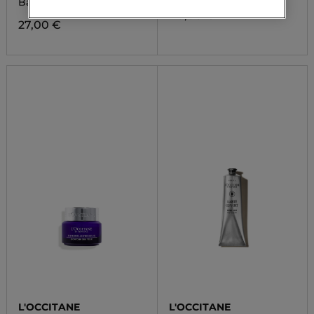
Bambucké maslo
40,00 €
27,00 €
L'OCCITANE
L'OCCITANE