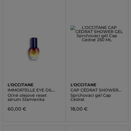
L'OCCITANE
L'OCCITANE
IMMORTELLE EYE OIL
CAP CÉDRAT SHOWER
RESET SERUM
GEL
Očné olejové reset
Sprchovací gél Cap
sérum Slamienka
Cédrat
60,00 €
18,00 €