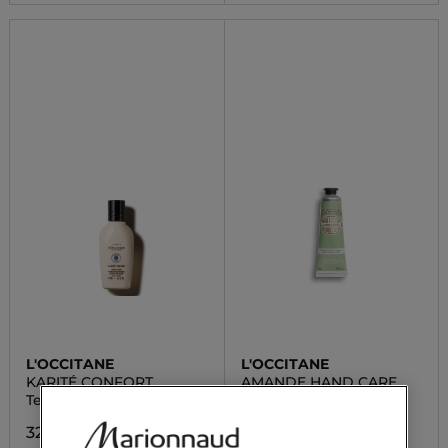
L'OCCITANE
L'OCCITANE
KARITÉ CONFORT
AMANDE HAND CARE
Telové mlieko
Krém na ruky Mandľa
32,00 €
9,00 €
Od