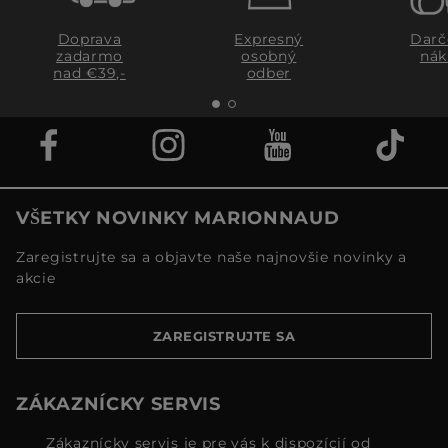
Doprava
Expresný
Darč
zadarmo
osobný
nák
nad €39,-
odber
VŠETKY NOVINKY MARIONNAUD
Zaregistrujte sa a objavte naše najnovšie novinky a
akcie
ZAREGISTRUJTE SA
ZÁKAZNÍCKY SERVIS
Zákaznícky servis je pre vás k dispozícií od