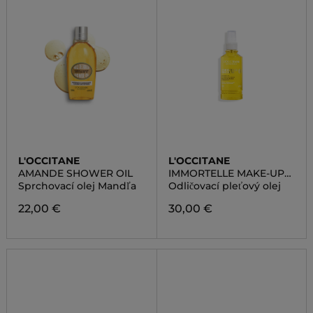
L'OCCITANE
L'OCCITANE
AMANDE SHOWER OIL
IMMORTELLE MAKE-UP
REMOVAL OIL
Sprchovací olej Mandľa
Odličovací pleťový olej
22,00 €
30,00 €