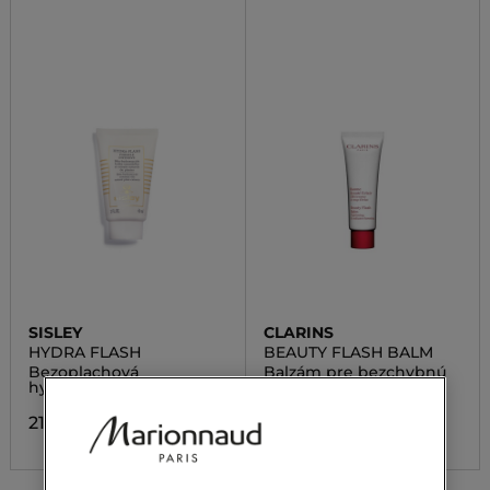
SISLEY
CLARINS
HYDRA FLASH
BEAUTY FLASH BALM
Bezoplachová
Balzám pre bezchybnú
hydratačná maska
pleť
219,00 €
44,00 €