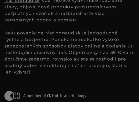
Marionnaud.sk
kde môžete využiť naše špeciálne
zľavy, objaviť nové produkty prostredníctvom
bezplatných vzoriek a nazbierať ešte viac
vernostných bodov a odmien.
Nakupovanie na
Marionnaud.sk
je jednoduché,
rýchle a bezpečné. Ponúkame niekoľko vysoko
zabezpečených spôsobov platby online a dodanie už
nasledujúci pracovný deň. Objednávky nad 39 € Vám
doručíme zadarmo, rovnako ak ste sa rozhodli pre
osobný odber v niektorej z našich predajní, stačí si
len vybrať!