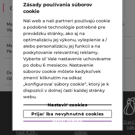
Zásady používania súborov
ODPORÚČANIA
cookie
Náš web a naši partneri používajú cookie
Masky Na
Maska Na
Masky Na
Kolagénová
a podobné technológie potrebné pre
Vlasy
Nohy
Pery
Maska
prevádzku stránky, ako aj na
optimalizáciu jej výkonu, vylepšenie a /
Masky Na
Regeneračná
Some By Mi
Dámska
alebo personalizáciu jej funkcií a na
Pleť
Maska Na
Miracle Serum
Armani
poskytovanie relevantnej reklamy.
Vlasy
Vyberte si! Vaše nastavenie uchovávame
po dobu 6 mesiacov. Nastavenie
súborov cookie môžete kedykoľvek
Dvojfázový
Fresh Krém
zmeniť kliknutím na odkaz
Odličovač
„konfigurovať súbory cookie“, ktorý je k
dispozícii v dolnej časti každej stránky
webu.
Nastaviť cookies
Prijať iba nevyhnutné cookies
Prijať všetko
Doprava
Expresný
Darč
zadarmo
osobný
nák
nad €39,-
odber