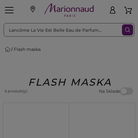
Triediť podľa
Filtrovať
Flash maska
o pleť
Líčenie
Vône
vé
K
Exkluzivity
Zl'avy
dukty
Beauty
FLASH MASKA
Na Sklade
6 produkt(y)