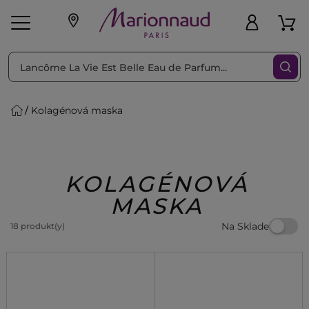
Triediť podľa
Filtrovať
Kolagénová maska
o pleť
Líčenie
Vône
vé
K
Exkluzivity
Zl'avy
dukty
Beauty
KOLAGÉNOVÁ
MASKA
Na Sklade
18 produkt(y)