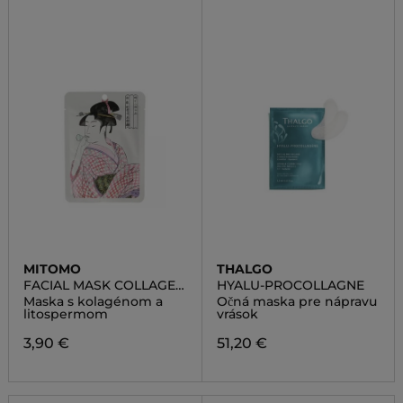
MITOMO
THALGO
FACIAL MASK COLLAGEN
HYALU-PROCOLLAGNE
LITHOSPERMUM
Maska s kolagénom a
Očná maska pre nápravu
litospermom
vrások
3,90 €
51,20 €