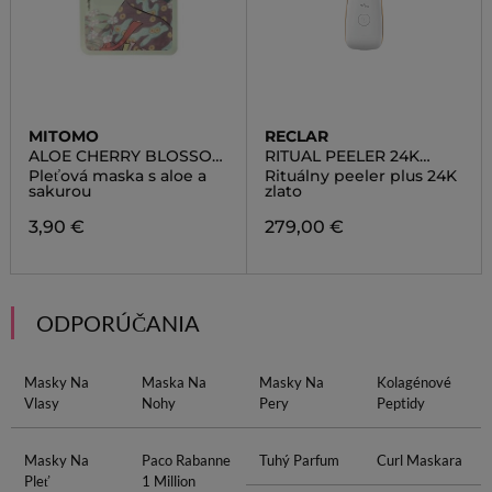
MITOMO
RECLAR
ALOE CHERRY BLOSSOM
RITUAL PEELER 24K
ESSENC MASK TANUMA
GOLD
Pleťová maska s aloe a
Rituálny peeler plus 24K
TALLINN
sakurou
zlato
3,90 €
279,00 €
ODPORÚČANIA
Masky Na
Maska Na
Masky Na
Kolagénové
Vlasy
Nohy
Pery
Peptidy
Masky Na
Paco Rabanne
Tuhý Parfum
Curl Maskara
Pleť
1 Million