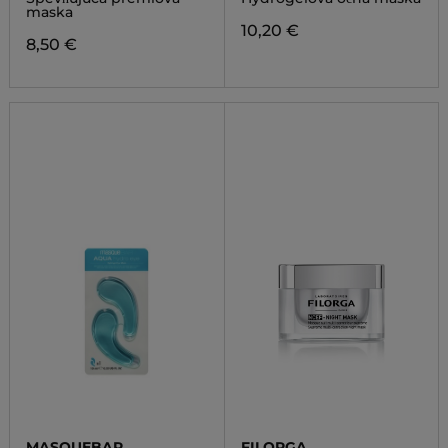
CELLULOSE SHEET MASK
maska
10,20 €
8,50 €
MASQUEBAR
FILORGA