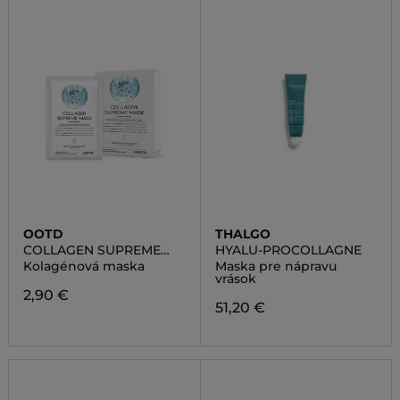
OOTD
THALGO
COLLAGEN SUPREME
HYALU-PROCOLLAGNE
MASK
Kolagénová maska
Maska pre nápravu
vrások
2,90 €
51,20 €