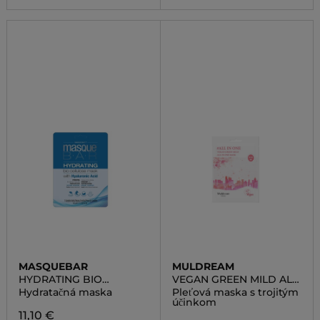
MASQUEBAR
MULDREAM
HYDRATING BIO
VEGAN GREEN MILD ALL
CELLULOSE SHEET MASK
IN ONE MASK
Hydratačná maska
Pleťová maska s trojitým
účinkom
11,10 €