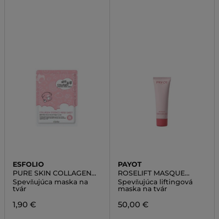
ESFOLIO
PAYOT
PURE SKIN COLLAGEN
ROSELIFT MASQUE
ESSENCE MASK SHEET
TENSEUR LIFTANT
Spevňujúca maska na
Spevňujúca liftingová
tvár
maska na tvár
1,90 €
50,00 €