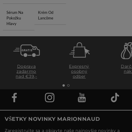
Sérum Na
Krém Od
Pokožku
Lancôme
Hlavy
Doprava
Expresný
Darč
zadarmo
osobný
nák
nad €39,-
odber
VŠETKY NOVINKY MARIONNAUD
Zaregistrujte sa a objavte naše najnovšie novinky a