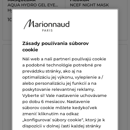
AQUA HYDRO GEL EYE
NCEF NIGHT MASK
PATCH
Hydrogélová očná maska
Nočná maska pre
unavenú a stresovanú
pleť
10,20 €
91,00 €
Zásady používania súborov
cookie
Náš web a naši partneri používajú cookie
a podobné technológie potrebné pre
prevádzku stránky, ako aj na
optimalizáciu jej výkonu, vylepšenie a /
alebo personalizáciu jej funkcií a na
poskytovanie relevantnej reklamy.
Vyberte si! Vaše nastavenie uchovávame
po dobu 6 mesiacov. Nastavenie
súborov cookie môžete kedykoľvek
zmeniť kliknutím na odkaz
„konfigurovať súbory cookie“, ktorý je k
dispozícii v dolnej časti každej stránky