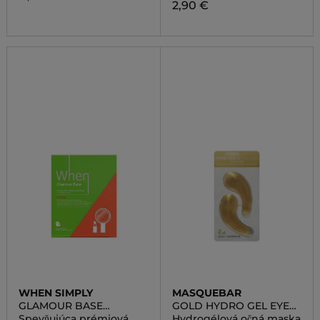
2,90 €
WHEN SIMPLY
MASQUEBAR
GLAMOUR BASE
GOLD HYDRO GEL EYE
FIRMING PREMIUM BIO-
PATCH
Spevňujúca prémiová
Hydrogélová očná maska