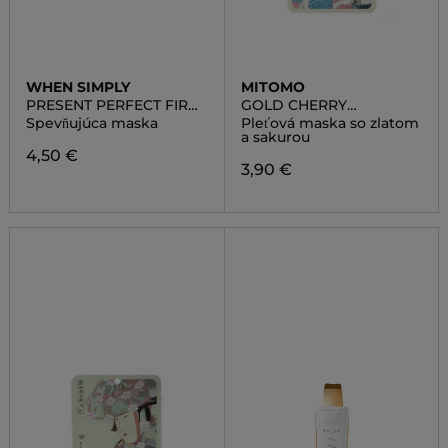
WHEN SIMPLY
MITOMO
PRESENT PERFECT FIRM
GOLD CHERRY
UP ULTRA-SOFT COTTON
BLOSSOM ESSENCE
Spevňujúca maska
Pleťová maska so zlatom
LINTER BEMLIESE SHEET
MASK
a sakurou
MASK
4,50 €
3,90 €