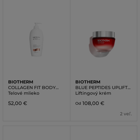
BIOTHERM
BIOTHERM
COLLAGEN FIT BODY
BLUE PEPTIDES UPLIFT
MILK
CREAM
Telové mlieko
Liftingový krém
52,00 €
108,00 €
Od
2 veľ.