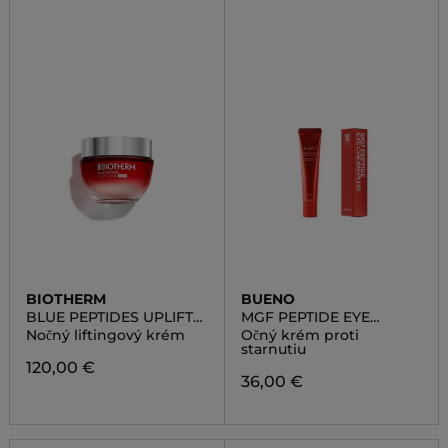
BIOTHERM
BUENO
BLUE PEPTIDES UPLIFT
MGF PEPTIDE EYE
CREAM NIGHT
CREAM PLUS
Nočný liftingový krém
Očný krém proti
starnutiu
120,00 €
36,00 €