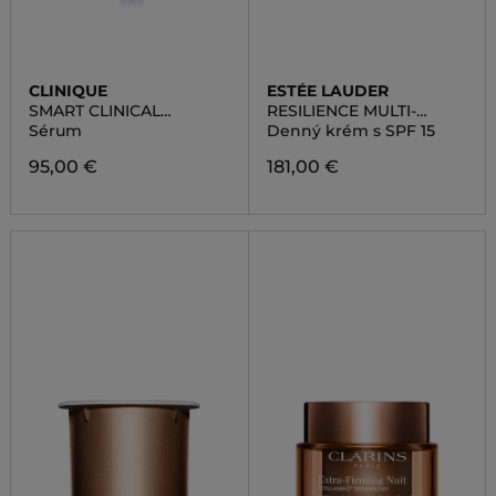
CLINIQUE
ESTÉE LAUDER
SMART CLINICAL
RESILIENCE MULTI-
REPAIR(TM) WRINKLE
EFFECT TRI-PEPTIDE
Sérum
Denný krém s SPF 15
CORRECTING SERUM
CREAM
95,00 €
181,00 €