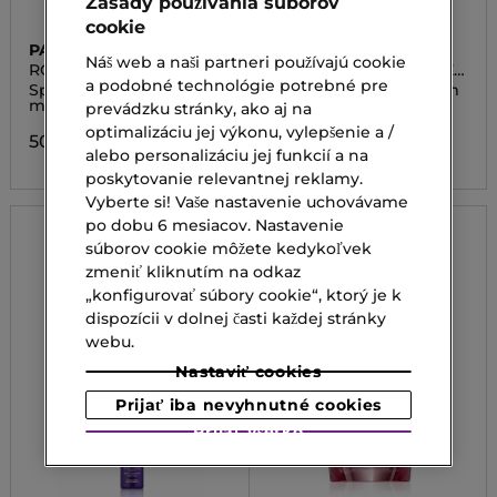
Zásady používania súborov
cookie
PAYOT
PAYOT
Náš web a naši partneri používajú cookie
ROSELIFT MASQUE
ROSELIFT CREME ROSE
TENSEUR LIFTANT
LIFTANTE
a podobné technológie potrebné pre
Spevňujúca liftingová
Liftingový pleťový krém
maska na tvár
prevádzku stránky, ako aj na
92,00 €
optimalizáciu jej výkonu, vylepšenie a /
50,00 €
alebo personalizáciu jej funkcií a na
poskytovanie relevantnej reklamy.
Vyberte si! Vaše nastavenie uchovávame
po dobu 6 mesiacov. Nastavenie
súborov cookie môžete kedykoľvek
zmeniť kliknutím na odkaz
„konfigurovať súbory cookie“, ktorý je k
dispozícii v dolnej časti každej stránky
webu.
Nastaviť cookies
Prijať iba nevyhnutné cookies
Prijať všetko