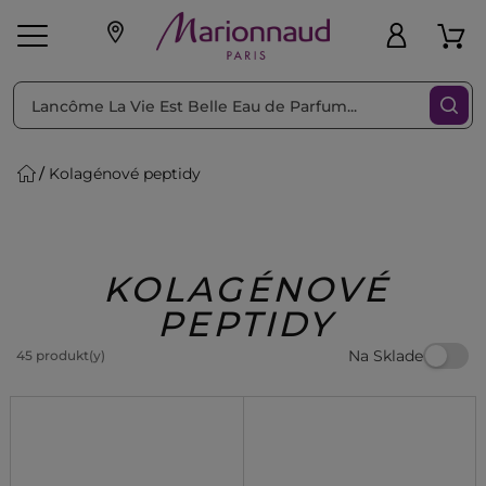
Triediť podľa
Filtrovať
Kolagénové peptidy
o pleť
Líčenie
Vône
vé
K
Exkluzivity
Zl'avy
dukty
Beauty
KOLAGÉNOVÉ
PEPTIDY
Na Sklade
45 produkt(y)