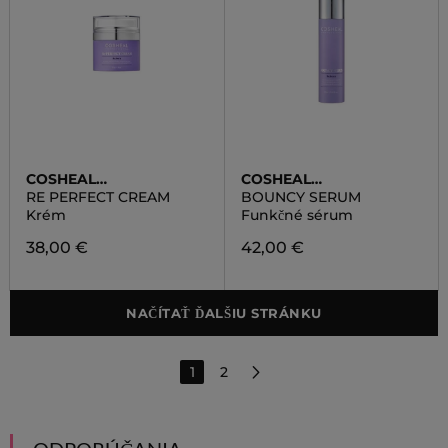
COSHEAL
COSHEAL
PROFESSIONAL
PROFESSIONAL
RE PERFECT CREAM
BOUNCY SERUM
Krém
Funkčné sérum
38,00 €
42,00 €
NAČÍTAŤ ĎALŠIU STRÁNKU
1
2