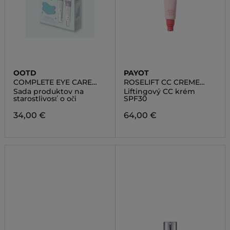
OOTD
PAYOT
COMPLETE EYE CARE
ROSELIFT CC CREME
SET
LIFTANTE SPF30
Sada produktov na
Liftingový CC krém
starostlivosť o oči
SPF30
34,00 €
64,00 €