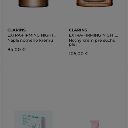
CLARINS
CLARINS
EXTRA-FIRMING NIGHT
EXTRA-FIRMING NIGHT
CREAM ALL SKIN TYPE
CREAM DRY SKIN
Náplň nočného krému
Nočný krém pre suchú
pleť
84,00 €
105,00 €