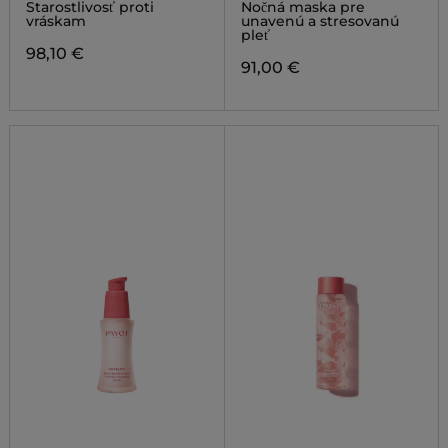
PEPTIDES CERAMIDE
Starostlivosť proti
Nočná maska pre
CAPSULES HYDRA-
vráskam
unavenú a stresovanú
PLUMPING SERUM
pleť
98,10 €
91,00 €