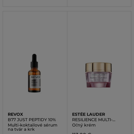
REVOX
ESTÉE LAUDER
B77 JUST PEPTIDY 10%
RESILIENCE MULTI-
EFFECT TRI-PEPTIDE EYE
Multi-koktailové sérum
Očný krém
CREME
na tvár a krk