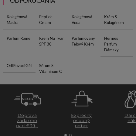
ODPORÚČANIA
Kolagénová
Peptide
Kolagénová
Krém S
Maska
Cream
Voda
Kolagénom
Parfum Rome
Krém Na Tvár
Parfumovaný
Hermès
SPF 30
Telový Krém
Parfum
Dámsky
Odličovací Gél
Sérum S
Vitamínom C
Doprava
Expresný
Darč
zadarmo
osobný
nák
nad €39,-
odber