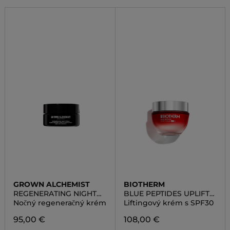
GROWN ALCHEMIST
BIOTHERM
REGENERATING NIGHT
BLUE PEPTIDES UPLIFT
CREAM: NEURO-PEPTIDE,
CREAM SPF 30
Nočný regeneračný krém
Liftingový krém s SPF30
VIOLET LEAF EXTRACT
95,00 €
108,00 €