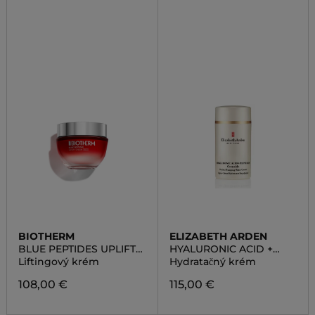
BIOTHERM
ELIZABETH ARDEN
BLUE PEPTIDES UPLIFT
HYALURONIC ACID +
CREAM RICH
PEPTIDES CERAMIDE
Liftingový krém
Hydratačný krém
HYDRA-PLUMPING
WATER CREAM
108,00 €
115,00 €