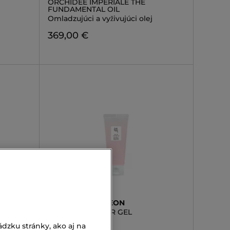
ORCHIDÉE IMPÉRIALE THE
FUNDAMENTAL OIL
Omladzujúci a vyživujúci olej
369,00 €
BEAUTY OF JOSEON
LUTE
RED BEAN WATER GEL
Pleťový gél
dzku stránky, ako aj na