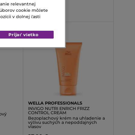
vanie relevantnej
18,90 €
súborov cookie môžete
ícii v dolnej časti
Prijať všetko
WELLA PROFESSIONALS
INVIGO NUTRI ENRICH FRIZZ
CONTROL CREAM
ový
Bezoplachový krém na uhladenie a
výživu suchých a nepoddajných
vlasov