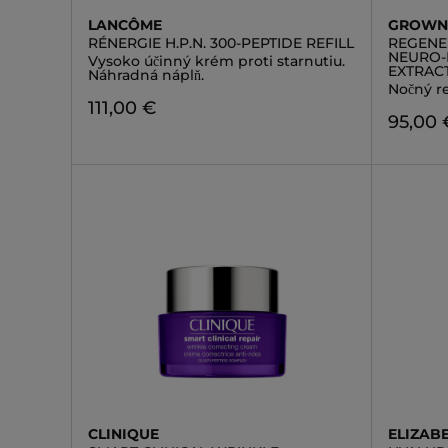
LANCÔME
GROWN 
RÉNERGIE H.P.N. 300-PEPTIDE REFILL
REGENE
NEURO-P
Vysoko účinný krém proti starnutiu.
EXTRAC
Náhradná náplň.
Nočný r
111,00 €
95,00 
CLINIQUE
ELIZAB