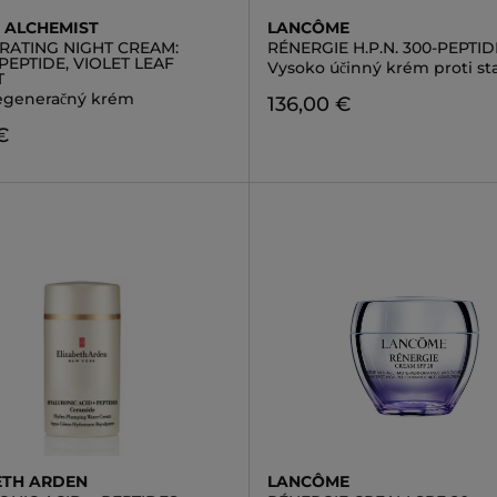
ALCHEMIST
LANCÔME
RATING NIGHT CREAM:
RÉNERGIE H.P.N. 300-PEPTID
EPTIDE, VIOLET LEAF
Vysoko účinný krém proti st
T
egeneračný krém
136,00 €
€
ETH ARDEN
LANCÔME