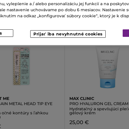
nu, vylepšenie a / alebo personalizáciu jej funkcií a na poskyto
€
261,00 €
 Vaše nastavenie uchovávame po dobu 6 mesiacov. Nastavenie 
nutím na odkaz „konfigurovať súbory cookie“, ktorý je k dispoz
s
Prijať iba nevyhnutné cookies
T ME
MAX CLINIC
AIN METAL HEAD TIP EYE
PRO HYALURON GEL CREAM
Hydratačný a spevňujúci pleť
 očné kontúry s ľahkou
gélový krém
u
25,00 €
€