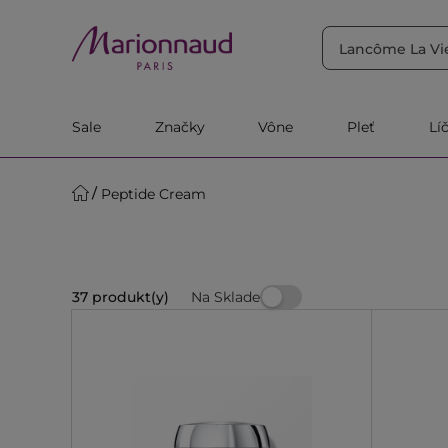
TRIEDIŤ PODĽA
Filtrovať
Relevantnosť
Sale
Značky
Vône
Pleť
Lí
Peptide Cream
Na Sklade
37 produkt(y)