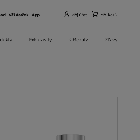
hod
Váš darček
App
Môj účet
Môj košík
dukty
Exkluzivity
K Beauty
Zl'avy