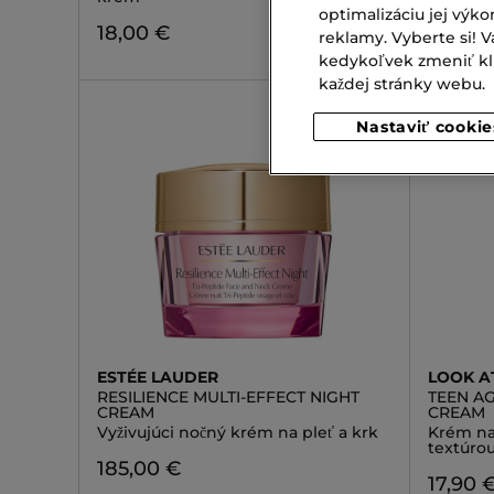
optimalizáciu jej výko
81,00 
18,00 €
reklamy. Vyberte si!
kedykoľvek zmeniť klik
každej stránky webu.
Nastaviť cookie
ESTÉE LAUDER
LOOK A
RESILIENCE MULTI-EFFECT NIGHT
TEEN AG
CREAM
CREAM
Vyživujúci nočný krém na pleť a krk
Krém na
textúro
185,00 €
17,90 