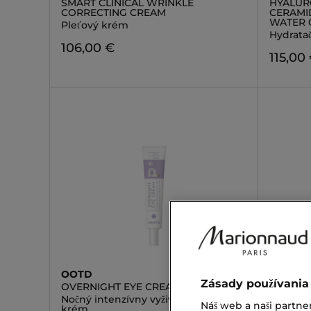
SMART CLINICAL WRINKLE
HYALURO
CORRECTING CREAM
CERAMI
WATER 
Pleťový krém
Hydrata
106,00 €
115,00
OOTD
ELIZAB
Zásady používania
OVERNIGHT EYE CREAM PM
RETINO
Nočný intenzívny vyživujúci očný
Očný k
Náš web a naši partne
krém