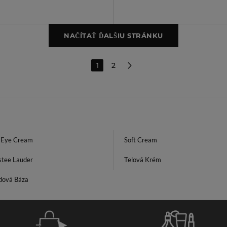
NAČÍTAŤ ĎALŠIU STRÁNKU
1
2
l Eye Cream
Soft Cream
stee Lauder
Telová Krém
dová Báza