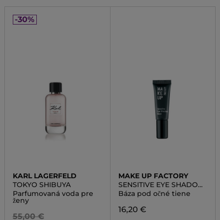
-30%
KARL LAGERFELD
MAKE UP FACTORY
TOKYO SHIBUYA
SENSITIVE EYE SHADOW
BASE
Parfumovaná voda pre
Báza pod očné tiene
ženy
16,20 €
55,00 €