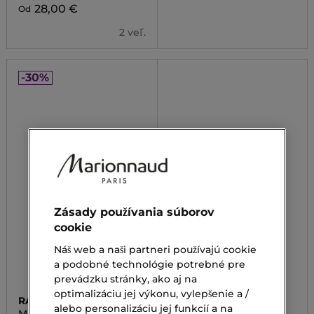
28,00 €
Od
2 veľ.
-30%
Zásady používania súborov
cookie
Náš web a naši partneri používajú cookie
a podobné technológie potrebné pre
prevádzku stránky, ako aj na
optimalizáciu jej výkonu, vylepšenie a /
RABANNE
MAKE UP FACTORY
alebo personalizáciu jej funkcií a na
MILLION GOLD
ULTRA STAY BROWN