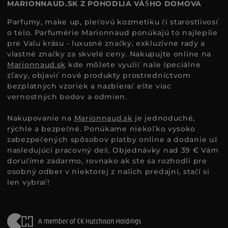
MARIONNAUD.SK Z POHODLIA VÁŠHO DOMOVA
Parfumy, make up, pleťovú kozmetiku či starostlivosť
o telo. Parfumérie Marionnaud ponúkajú to najlepšie
pre Vašu krásu - luxusné značky, exkluzívne rady a
vlastné značky za skvelé ceny. Nakupujte online na
Marionnaud.sk
kde môžete využiť naše špeciálne
zľavy, objaviť nové produkty prostredníctvom
bezplatných vzoriek a nazbierať ešte viac
vernostných bodov a odmien.
Nakupovanie na
Marionnaud.sk
je jednoduché,
rýchle a bezpečné. Ponúkame niekoľko vysoko
zabezpečených spôsobov platby online a dodanie už
nasledujúci pracovný deň. Objednávky nad 39 € Vám
doručíme zadarmo, rovnako ak ste sa rozhodli pre
osobný odber v niektorej z našich predajní, stačí si
len vybrať!