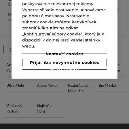
poskytovanie relevantnej reklamy.
CREAM
Parfumovaná voda
ULTRA STAY BROWN
CREAM Krém na úpravu
Vyberte si! Vaše nastavenie uchovávame
obočia
114,00 €
po dobu 6 mesiacov. Nastavenie
79,80 €
Od
súborov cookie môžete kedykoľvek
20,20 €
zmeniť kliknutím na odkaz
3 veľ.
„konfigurovať súbory cookie“, ktorý je k
dispozícii v dolnej časti každej stránky
webu.
ODPORÚČANIA
Nastaviť cookies
Prijať iba nevyhnutné cookies
Arabské
Parfum SK
Značkové
Parfum Jean
Prijať všetko
Parfumy
Parfémy
Paul Gaultier
Ultra Male
Angel Parfum
Rozjasňujúci
Bio Maska
Make-Up
Vanilkový
Najlepšie
Parfum
Vône