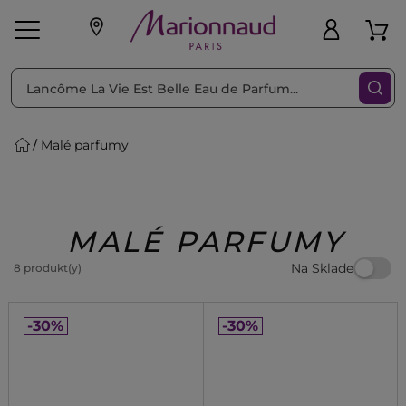
Triediť podľa
Filtrovať
Malé parfumy
o pleť
Líčenie
Vône
vé
K
Exkluzivity
Zl'avy
dukty
Beauty
MALÉ PARFUMY
Na Sklade
8 produkt(y)
-30%
-30%