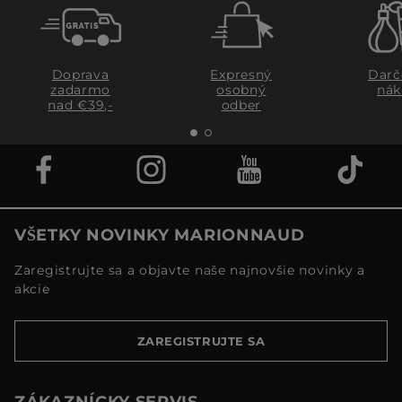
Doprava
Expresný
Darč
zadarmo
osobný
nák
nad €39,-
odber
VŠETKY NOVINKY MARIONNAUD
Zaregistrujte sa a objavte naše najnovšie novinky a
akcie
ZAREGISTRUJTE SA
ZÁKAZNÍCKY SERVIS