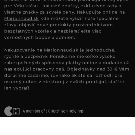
pre Vašu krásu - luxusné značky, exkluzívne rady a
vlastné značky za skvelé ceny. Nakupujte online na
Marionnaud.sk
kde môžete využiť naše špeciálne
zľavy, objaviť nové produkty prostredníctvom
bezplatných vzoriek a nazbierať ešte viac
vernostných bodov a odmien.
Nakupovanie na
Marionnaud.sk
je jednoduché,
rýchle a bezpečné. Ponúkame niekoľko vysoko
zabezpečených spôsobov platby online a dodanie už
nasledujúci pracovný deň. Objednávky nad 39 € Vám
doručíme zadarmo, rovnako ak ste sa rozhodli pre
osobný odber v niektorej z našich predajní, stačí si
len vybrať!