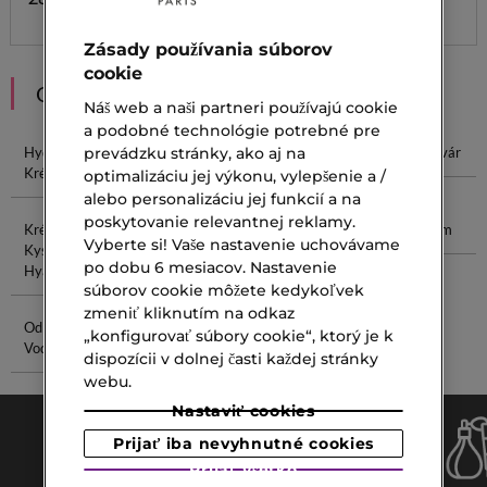
Zásady používania súborov
cookie
ODPORÚČANIA
Náš web a naši partneri používajú cookie
a podobné technológie potrebné pre
prevádzku stránky, ako aj na
Hydratačný
Krém Na
Hydratačný
Krém Na Tvár
Krém
Ruky
Krém Na Tvár
optimalizáciu jej výkonu, vylepšenie a /
alebo personalizáciu jej funkcií a na
poskytovanie relevantnej reklamy.
Krém S
Najlepší
Značkové
Sorbet Krém
Vyberte si! Vaše nastavenie uchovávame
Kyselinou
Hydratačný
Parfémy
po dobu 6 mesiacov. Nastavenie
Hyalurónovou
Krém Na Tvár
súborov cookie môžete kedykoľvek
zmeniť kliknutím na odkaz
Odličovacia
Náhradná
„konfigurovať súbory cookie“, ktorý je k
Voda
Náplň Na Rúž
dispozícii v dolnej časti každej stránky
webu.
Nastaviť cookies
Prijať iba nevyhnutné cookies
Prijať všetko