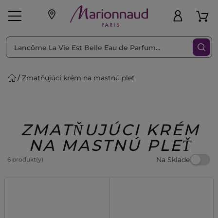
Triediť podľa
Filtrovať
Zmatňujúci krém na mastnú pleť
o pleť
Líčenie
Vône
vé
K
Exkluzivity
Zl'avy
dukty
Beauty
ZMATŇUJÚCI KRÉM
NA MASTNÚ PLEŤ
Na Sklade
6 produkt(y)