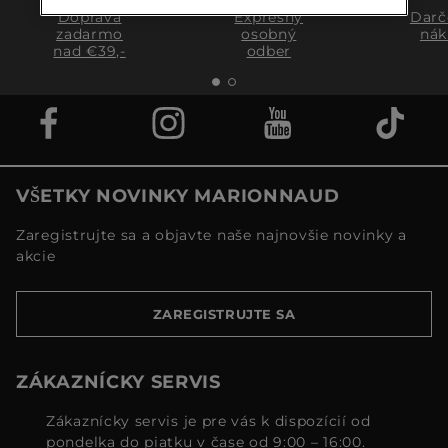
Doprava
Expresný
Darč
zadarmo
osobný
nák
nad €39,-
odber
VŠETKY NOVINKY MARIONNAUD
Zaregistrujte sa a objavte naše najnovšie novinky a
akcie
ZAREGISTRUJTE SA
ZÁKAZNÍCKY SERVIS
Zákaznícky servis je pre vás k dispozícií od
pondelka do piatku v čase od 9:00 – 16:00.