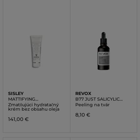
SISLEY
REVOX
MATTIFYING
B77 JUST SALICYLIC
MOISTURIZING SKIN
ACID 2%
Zmatňujúci hydratačný
Peeling na tvár
CARE WITH TROPICAL
krém bez obsahu oleja
RESINS
8,10 €
141,00 €