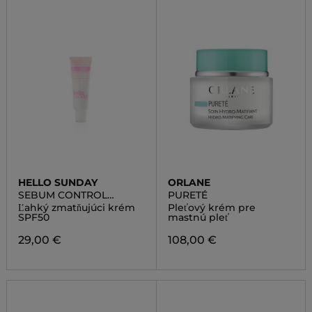
HELLO SUNDAY
ORLANE
SEBUM CONTROL
PURETÉ
MOISTURISER SPF50
Ľahký zmatňujúci krém
Pleťový krém pre
SPF50
mastnú pleť
29,00 €
108,00 €