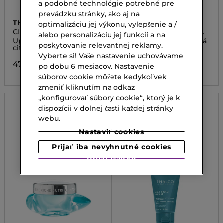
a podobné technológie potrebné pre
prevádzku stránky, ako aj na
THALGO
THALGO
optimalizáciu jej výkonu, vylepšenie a /
CICA MARIN
COLD CREAM MARINE
alebo personalizáciu jej funkcií a na
NUTRI COMFORT CREAM
Upokojujúci krém na
Výživný krém. Náhradná
poskytovanie relevantnej reklamy.
REFILL
citlivú pleť refill
ekologická náplň
Vyberte si! Vaše nastavenie uchovávame
47,00 €
47,00 €
po dobu 6 mesiacov. Nastavenie
súborov cookie môžete kedykoľvek
zmeniť kliknutím na odkaz
„konfigurovať súbory cookie“, ktorý je k
dispozícii v dolnej časti každej stránky
webu.
Nastaviť cookies
Prijať iba nevyhnutné cookies
Prijať všetko