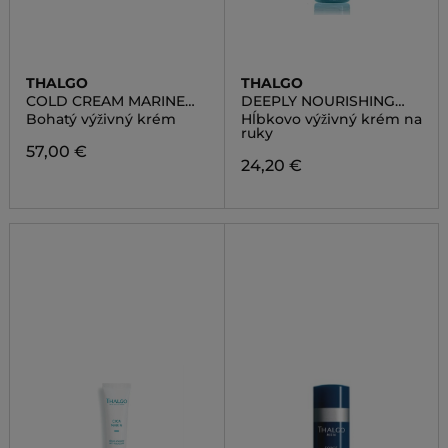
THALGO
THALGO
COLD CREAM MARINE
DEEPLY NOURISHING
NUTRI COMFORT RICH
HAND CREAM
Bohatý výživný krém
Hĺbkovo výživný krém na
CREAM
ruky
57,00 €
24,20 €