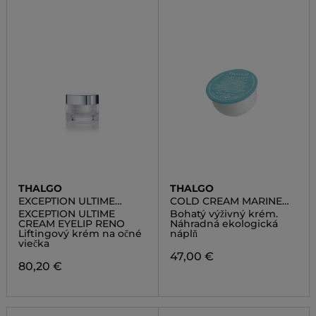
THALGO
THALGO
EXCEPTION ULTIME
COLD CREAM MARINE
CREAM EYELIP RENO
NUTRI COMFORT RICH
EXCEPTION ULTIME
Bohatý výživný krém.
CREAM REFILL
CREAM EYELIP RENO
Náhradná ekologická
Liftingový krém na očné
náplň
viečka
47,00 €
80,20 €