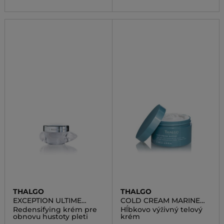
THALGO
THALGO
EXCEPTION ULTIME
COLD CREAM MARINE
CREAM RENO
24H DEEPLY
Redensifying krém pre
Hĺbkovo výživný telový
NOURISHING BODY
obnovu hustoty pleti
krém
CREAM