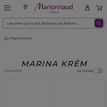
Triediť podľa
Filtrovať
Marina krém
o pleť
Líčenie
Vône
vé
K
Exkluzivity
Zl'avy
dukty
Beauty
MARINA KRÉM
Na Sklade
19 produkt(y)