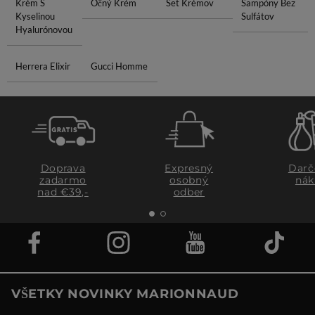
Krém S
Očný Krém
Set Krémov
Šampóny Bez
Kyselinou
Sulfátov
Hyalurónovou
Herrera Elixir
Gucci Homme
Doprava
Expresný
Darč
zadarmo
osobný
nák
nad €39,-
odber
VŠETKY NOVINKY MARIONNAUD