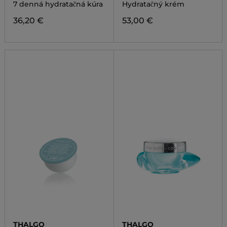
HYDRATING MELTING
7 denná hydratačná kúra
Hydratačný krém
CREAM
36,20 €
53,00 €
THALGO
THALGO