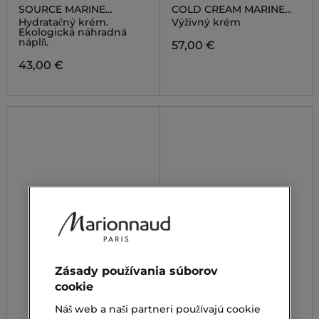
SOURCE MARINE
COLD CREAM MARINE
HYDRATING MELTING
NUTRI COMFORT CREAM
Hydratačný krém.
Výživný krém
CREAM REFILL
Ekologická náhradná
náplň.
57,00 €
43,00 €
Zásady používania súborov
cookie
Náš web a naši partneri používajú cookie