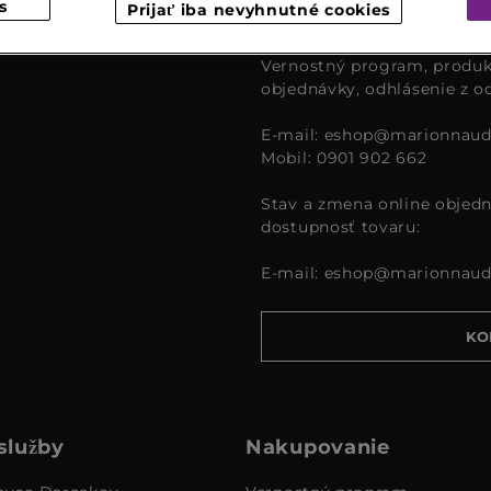
s
Prijať iba nevyhnutné cookies
čase od 9:00 – 16:00.
Vernostný program, produk
objednávky, odhlásenie z o
E-mail:
eshop@marionnaud
Mobil: 0901 902 662
Stav a zmena online objedn
dostupnosť tovaru:
E-mail:
eshop@marionnaud
KO
služby
Nakupovanie