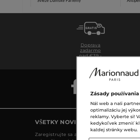
Svieže Dámske Parfémy
Antipe
Doprava
zadarmo
nad €39,-
Zásady používania
Náš web a naši partne
optimalizáciu jej výko
reklamy. Vyberte si!
VŠETKY NOVINKY MARIONNAUD
kedykoľvek zmeniť klik
každej stránky webu.
Zaregistrujte sa a objavte naše