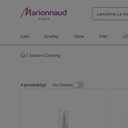
TRIEDIŤ PODĽA
Filtrovať
Relevantnosť
Sale
Značky
Vône
Pleť
Lí
Joseon Ginseng
Na Sklade
4 produkt(y)