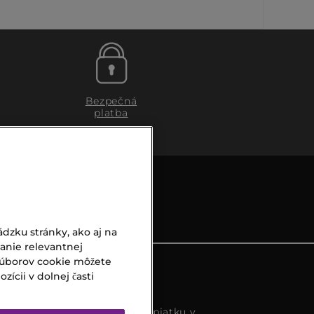
Bezpečná
platba
dzku stránky, ako aj na
vanie relevantnej
súborov cookie môžete
ícii v dolnej časti
s k dispozícií od pondelka do piatku v