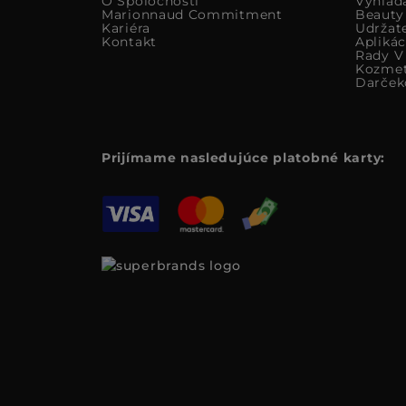
O Spoločnosti
Vyhlad
Marionnaud Commitment
Beauty
Kariéra
Udržat
Kontakt
Apliká
Rady V 
Kozmet
Darček
Prijímame nasledujúce platobné karty: