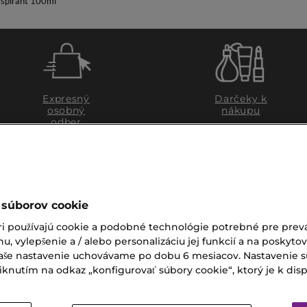
rspirant 100ml
Expresný
Darčeky k
osobný
nákupu
odber
 súborov cookie
ri používajú cookie a podobné technológie potrebné pre prevá
nu, vylepšenie a / alebo personalizáciu jej funkcií a na poskyto
 Vaše nastavenie uchovávame po dobu 6 mesiacov. Nastavenie 
nutím na odkaz „konfigurovať súbory cookie“, ktorý je k dispoz
ZÁKAZNÍCKY SERVIS
Zákaznícky servis je pre vá