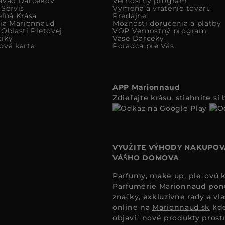
avac Darcekov
Vernostný program
 Servis
Výmena a vrátenie tovaru
eľná Krása
Predajne
cia Marionnaud
Možnosti doručenia a platby
Oblasti Pletovej
VOP Vernostný program
iky
Vase Darceky
ová karta
Poradca pre Vás
APP Marionnaud
Zdieľajte krásu, stiahnite s
VYUŽITE VÝHODY NAKUPOV
VÁŠHO DOMOVA
Parfumy, make up, pleťovú ko
Parfumérie Marionnaud ponúk
značky, exkluzívne rady a vl
online na
Marionnaud.sk
kde
objaviť nové produkty prost