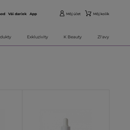
hod
Váš darček
App
Môj účet
Môj košík
dukty
Exkluzivity
K Beauty
Zl'avy