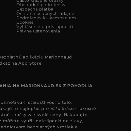
Často kladené otázky
Obchodné podmienky
Bezpečná platba
Ochrana osobných údajov
Podmienky ku kampaniam
Cookies
Vyhlásenie o prístupnosti
Právne ustanovenia
i bezplatnú aplikáciu Marionnaud
ANIA NA MARIONNAUD.SK Z POHODLIA
zmetiku či starostlivosť o telo.
ajú to najlepšie pre Vašu krásu - luxusné
astné značky za skvelé ceny. Nakupujte
 môžete využiť naše špeciálne zľavy,
redníctvom bezplatných vzoriek a