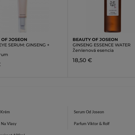
 OF JOSEON
BEAUTY OF JOSEON
EYE SERUM: GINSENG +
GINSENG ESSENCE WATER
L
Ženšenová esencia
érum
18,50 €
€
 Krém
Serum Od Joseon
g Na Vlasy
Parfum Viktor & Rolf