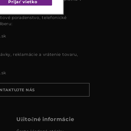
Prijať všetko
tové poradenstvo, telefonické
dberu:
.sk
ávky, reklamácie a vrátenie tovaru,
.sk
NTAKTUJTE NÁS
Užitočné informácie