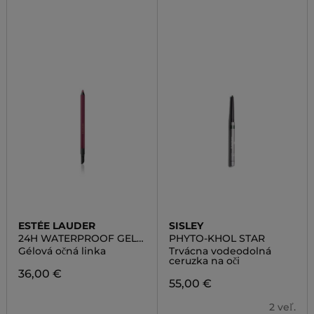
ESTÉE LAUDER
SISLEY
24H WATERPROOF GEL
PHYTO-KHOL STAR
EYE PENCIL
Gélová očná linka
Trvácna vodeodolná
ceruzka na oči
36,00 €
55,00 €
2 veľ.