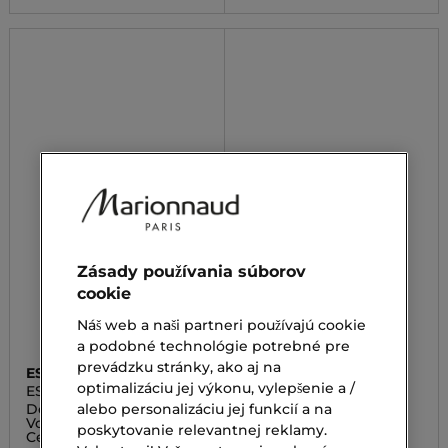
Zásady používania súborov
cookie
Náš web a naši partneri používajú cookie
a podobné technológie potrebné pre
prevádzku stránky, ako aj na
ESTÉE LAUDER
SHISEIDO
optimalizáciu jej výkonu, vylepšenie a /
ESTEE LAUDER MAKE UP
MICROLINER INK
alebo personalizáciu jej funkcií a na
Double Wear Infinite
Ceruzka na oči
Vodeodolná Eyeliner -
poskytovanie relevantnej reklamy.
Ceruzka Na Oči
30,00 €