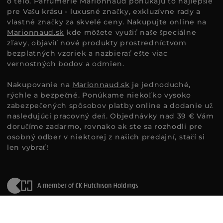
o telo. Parfumérie Marionnaud ponúkajú to najlepšie
pre Vašu krásu - luxusné značky, exkluzívne rady a
vlastné značky za skvelé ceny. Nakupujte online na
Marionnaud.sk
kde môžete využiť naše špeciálne
zľavy, objaviť nové produkty prostredníctvom
bezplatných vzoriek a nazbierať ešte viac
vernostných bodov a odmien.
Nakupovanie na
Marionnaud.sk
je jednoduché,
rýchle a bezpečné. Ponúkame niekoľko vysoko
zabezpečených spôsobov platby online a dodanie už
nasledujúci pracovný deň. Objednávky nad 39 € Vám
doručíme zadarmo, rovnako ak ste sa rozhodli pre
osobný odber v niektorej z našich predajní, stačí si
len vybrať!