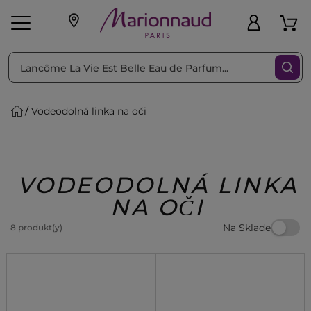
Triediť podľa
Filtrovať
Vodeodolná linka na oči
o pleť
Líčenie
Vône
vé
K
Exkluzivity
Zl'avy
dukty
Beauty
VODEODOLNÁ LINKA
NA OČI
Na Sklade
8 produkt(y)