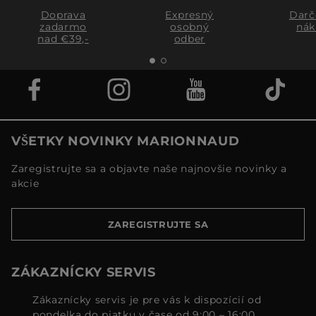
Doprava
Expresný
Darč
zadarmo
osobný
nák
nad €39,-
odber
VŠETKY NOVINKY MARIONNAUD
Zaregistrujte sa a objavte naše najnovšie novinky a
akcie
ZAREGISTRUJTE SA
ZÁKAZNÍCKY SERVIS
Zákaznícky servis je pre vás k dispozícií od
pondelka do piatku v čase od 9:00 – 16:00.