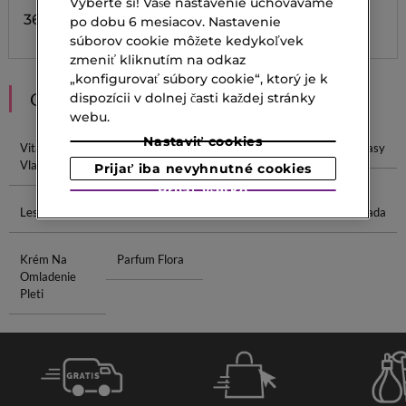
Vyberte si! Vaše nastavenie uchovávame
36,20 €
po dobu 6 mesiacov. Nastavenie
súborov cookie môžete kedykoľvek
zmeniť kliknutím na odkaz
„konfigurovať súbory cookie“, ktorý je k
ODPORÚČANIA
dispozícii v dolnej časti každej stránky
webu.
Nastaviť cookies
Vitamíny Na
Kvapky Do
Masky Na
Kefa Na Vlasy
Vlasy
Očí
Vlasy
Prijať iba nevyhnutné cookies
Prijať všetko
Lesk Na Pery
Lak Na Vlasy
Wella Maska
Lancôme Sada
Krém Na
Parfum Flora
Omladenie
Pleti