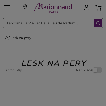
Triediť podľa
Filtrovať
Lesk na pery
o pleť
Líčenie
Vône
vé
K
Exkluzivity
Zl'avy
dukty
Beauty
LESK NA PERY
Na Sklade
53 produkt(y)