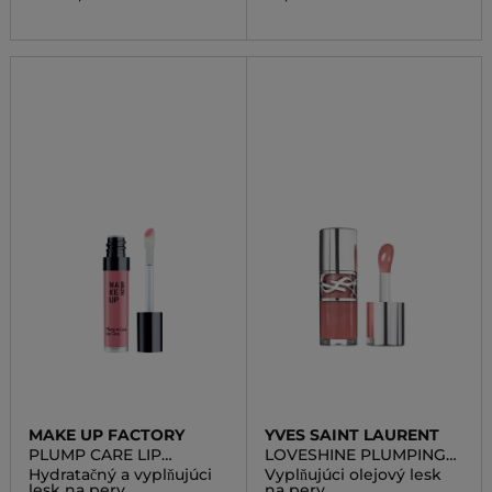
MAKE UP FACTORY
YVES SAINT LAURENT
PLUMP CARE LIP
LOVESHINE PLUMPING
COOSTER
LIP OIL
Hydratačný a vyplňujúci
Vyplňujúci olejový lesk
lesk na pery
na pery