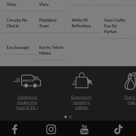
Vlasy
Vlasy
Ceruzka Na
Peptidový
Wella Oil
Gucci Guilty
Obočie
Toner
Reflections
Eau De
Parfum
Eau Sauvage
Korres Telové
Mlieko
Doprava
Expresný
Darč
zadarmo
osobný
nák
nad €39,-
odber