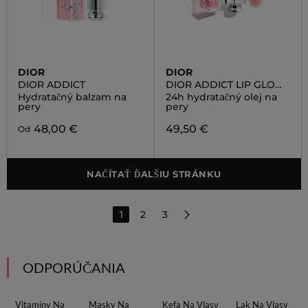
DIOR
DIOR
DIOR ADDICT
DIOR ADDICT LIP GLOW
OIL
Hydratačný balzam na
24h hydratačný olej na
pery
pery
48,00 €
49,50 €
Od
NAČÍTAŤ ĎALŠIU STRÁNKU
1
2
3
ODPORÚČANIA
Vitamíny Na
Masky Na
Kefa Na Vlasy
Lak Na Vlasy