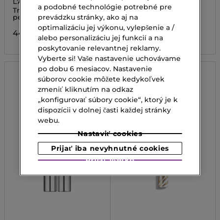
L'ABSOLU PLUMPER
LIP IDÔLE JUICY TREAT
a podobné technológie potrebné pre
Transparentný lesk na
Lesk na pery
pery
prevádzku stránky, ako aj na
59,00 €
optimalizáciu jej výkonu, vylepšenie a /
44,00 €
alebo personalizáciu jej funkcií a na
poskytovanie relevantnej reklamy.
Vyberte si! Vaše nastavenie uchovávame
po dobu 6 mesiacov. Nastavenie
súborov cookie môžete kedykoľvek
zmeniť kliknutím na odkaz
„konfigurovať súbory cookie“, ktorý je k
dispozícii v dolnej časti každej stránky
webu.
Nastaviť cookies
Prijať iba nevyhnutné cookies
Prijať všetko