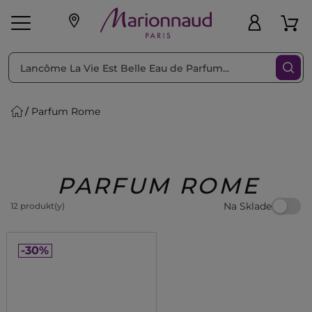
Triediť podľa
Filtrovať
Parfum Rome
o pleť
Líčenie
Vône
vé
K
Exkluzivity
Zl'avy
dukty
Beauty
PARFUM ROME
Na Sklade
12 produkt(y)
-30%