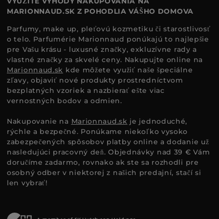
VYUŽITE VÝHODY NAKUPOVANIA NA
MARIONNAUD.SK Z POHODLIA VÁŠHO DOMOVA
Parfumy, make up, pleťovú kozmetiku či starostlivosť
o telo. Parfumérie Marionnaud ponúkajú to najlepšie
pre Vašu krásu - luxusné značky, exkluzívne rady a
vlastné značky za skvelé ceny. Nakupujte online na
Marionnaud.sk
kde môžete využiť naše špeciálne
zľavy, objaviť nové produkty prostredníctvom
bezplatných vzoriek a nazbierať ešte viac
vernostných bodov a odmien.
Nakupovanie na
Marionnaud.sk
je jednoduché,
rýchle a bezpečné. Ponúkame niekoľko vysoko
zabezpečených spôsobov platby online a dodanie už
nasledujúci pracovný deň. Objednávky nad 39 € Vám
doručíme zadarmo, rovnako ak ste sa rozhodli pre
osobný odber v niektorej z našich predajní, stačí si
len vybrať!