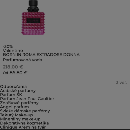
-30%
Valentino
BORN IN ROMA EXTRADOSE DONNA
Parfumovaná voda
218,00 €
86,80 €
Od
3 veľ.
Odporúčania
Arabské parfumy
Parfum SK
Parfum Jean Paul Gaultier
Značkové parfémy
Angel parfum
Svieže dámske parfémy
Tekutý Make-up
Minerálny make-up
Dekoratívna kozmetika
Clinique Krém na tvár