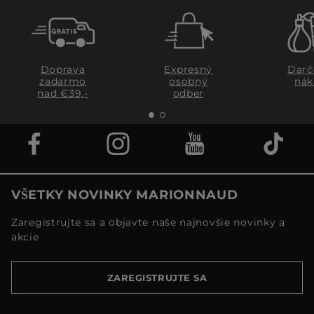
Doprava
Expresný
Darč
zadarmo
osobný
nák
nad €39,-
odber
VŠETKY NOVINKY MARIONNAUD
Zaregistrujte sa a objavte naše najnovšie novinky a
akcie
ZAREGISTRUJTE SA