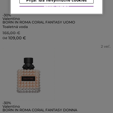
Prijať iba nevyhnutné cookies
Prijať všetko
-30%
Valentino
BORN IN ROMA CORAL FANTASY UOMO
Toaletná voda
166,00 €
109,00 €
Od
2 veľ.
-30%
Valentino
BORN IN ROMA CORAL FANTASY DONNA