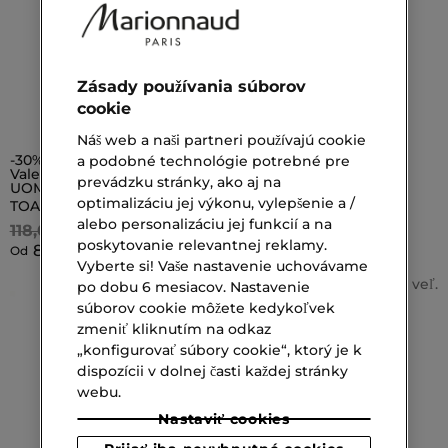
Zásady používania súborov
cookie
Náš web a naši partneri používajú cookie
-30%
a podobné technológie potrebné pre
Valentino
prevádzku stránky, ako aj na
UOMO BORN IN ROMA
optimalizáciu jej výkonu, vylepšenie a /
TOALETNÁ VODA PRE MUŽOV
alebo personalizáciu jej funkcií a na
118,00 €
poskytovanie relevantnej reklamy.
82,60 €
Od
Vyberte si! Vaše nastavenie uchovávame
2 veľ.
po dobu 6 mesiacov. Nastavenie
súborov cookie môžete kedykoľvek
zmeniť kliknutím na odkaz
„konfigurovať súbory cookie“, ktorý je k
dispozícii v dolnej časti každej stránky
webu.
Nastaviť cookies