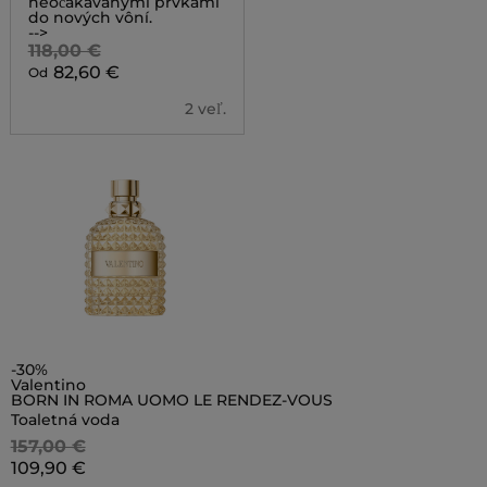
neočakávanými prvkami
do nových vôní.
-->
118,00 €
82,60 €
Od
2 veľ.
-30%
Valentino
BORN IN ROMA UOMO LE RENDEZ-VOUS
Toaletná voda
157,00 €
109,90 €