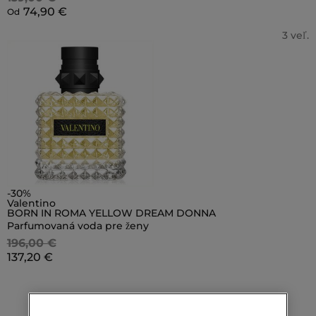
74,90 €
Od
3 veľ.
-30%
Valentino
BORN IN ROMA YELLOW DREAM DONNA
Parfumovaná voda pre ženy
196,00 €
137,20 €