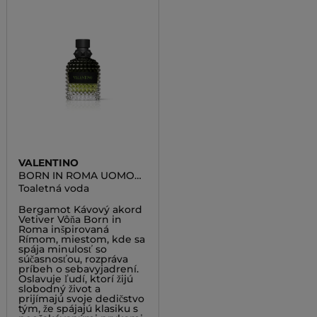
VALENTINO
BORN IN ROMA UOMO
GREEN STRAVAGANZA
Toaletná voda
Bergamot Kávový akord
Vetiver Vôňa Born in
Roma inšpirovaná
Rímom, miestom, kde sa
spája minulosť so
súčasnosťou, rozpráva
príbeh o sebavyjadrení.
Oslavuje ľudí, ktorí žijú
slobodný život a
prijímajú svoje dedičstvo
tým, že spájajú klasiku s