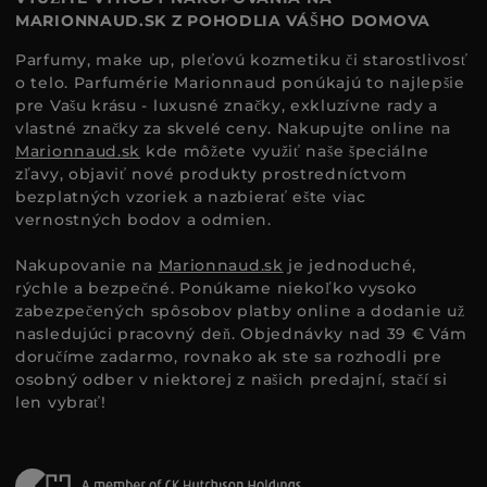
MARIONNAUD.SK Z POHODLIA VÁŠHO DOMOVA
Parfumy, make up, pleťovú kozmetiku či starostlivosť
o telo. Parfumérie Marionnaud ponúkajú to najlepšie
pre Vašu krásu - luxusné značky, exkluzívne rady a
vlastné značky za skvelé ceny. Nakupujte online na
Marionnaud.sk
kde môžete využiť naše špeciálne
zľavy, objaviť nové produkty prostredníctvom
bezplatných vzoriek a nazbierať ešte viac
vernostných bodov a odmien.
Nakupovanie na
Marionnaud.sk
je jednoduché,
rýchle a bezpečné. Ponúkame niekoľko vysoko
zabezpečených spôsobov platby online a dodanie už
nasledujúci pracovný deň. Objednávky nad 39 € Vám
doručíme zadarmo, rovnako ak ste sa rozhodli pre
osobný odber v niektorej z našich predajní, stačí si
len vybrať!