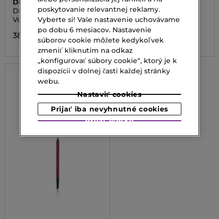
DIOR
SHISEIDO
poskytovanie relevantnej reklamy.
DIORSHOW
MICROLINER INK
Vyberte si! Vaše nastavenie uchovávame
Vodeodolná očná linka
Ceruzka na oči
po dobu 6 mesiacov. Nastavenie
38,00 €
30,00 €
súborov cookie môžete kedykoľvek
zmeniť kliknutím na odkaz
„konfigurovať súbory cookie“, ktorý je k
dispozícii v dolnej časti každej stránky
webu.
Nastaviť cookies
Prijať iba nevyhnutné cookies
Prijať všetko