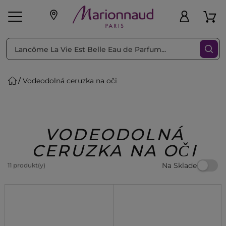
Triediť podľa
Filtrovať
Vodeodolná ceruzka na oči
o pleť
Líčenie
Vône
vé
K
Exkluzivity
Zl'avy
dukty
Beauty
VODEODOLNÁ
CERUZKA NA OČI
Na Sklade
11 produkt(y)