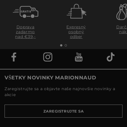
Doprava
Expresný
Darč
zadarmo
osobný
nák
nad €39,-
odber
VŠETKY NOVINKY MARIONNAUD
Zaregistrujte sa a objavte naše najnovšie novinky a
akcie
ZAREGISTRUJTE SA