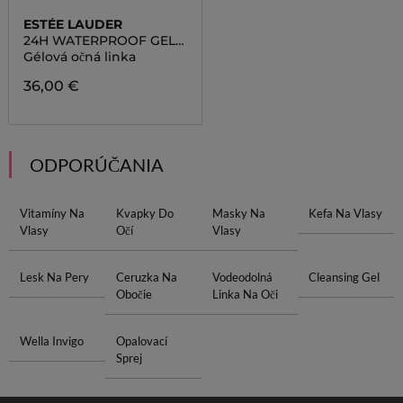
ESTÉE LAUDER
24H WATERPROOF GEL
EYE PENCIL
Gélová očná linka
36,00 €
ODPORÚČANIA
Vitamíny Na
Kvapky Do
Masky Na
Kefa Na Vlasy
Vlasy
Očí
Vlasy
Lesk Na Pery
Ceruzka Na
Vodeodolná
Cleansing Gel
Obočie
Linka Na Oči
Wella Invigo
Opalovací
Sprej