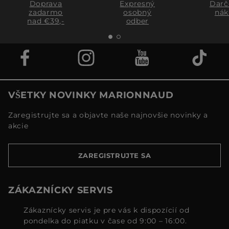
Doprava
Expresný
Darč
zadarmo
osobný
nák
nad €39,-
odber
VŠETKY NOVINKY MARIONNAUD
Zaregistrujte sa a objavte naše najnovšie novinky a
akcie
ZAREGISTRUJTE SA
ZÁKAZNÍCKY SERVIS
Zákaznícky servis je pre vás k dispozícií od
pondelka do piatku v čase od 9:00 – 16:00.