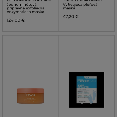
MASK
Jednominútová
Vyživujúca pleťová
prípravná exfoliačná
maska
enzymatická maska
47,20 €
124,00 €