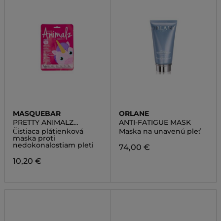
MASQUEBAR
ORLANE
PRETTY ANIMALZ
ANTI-FATIGUE MASK
UNICORN
Čistiaca plátienková
Maska na unavenú pleť
maska proti
nedokonalostiam pleti
74,00 €
10,20 €