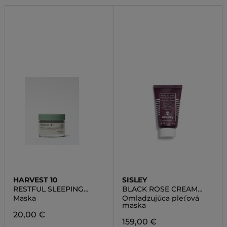
HARVEST 10
SISLEY
RESTFUL SLEEPING
BLACK ROSE CREAM
MASK
MASK
Maska
Omladzujúca pleťová
maska
20,00 €
159,00 €