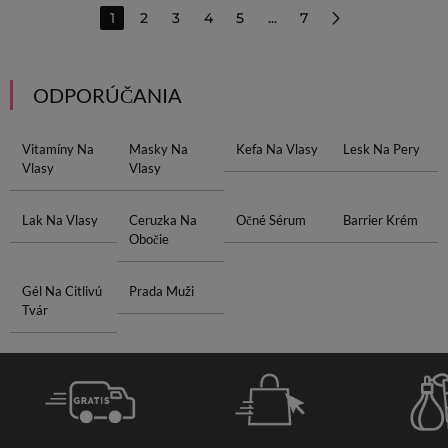
1
2
3
4
5
...
7
ODPORÚČANIA
Vitamíny Na
Masky Na
Kefa Na Vlasy
Lesk Na Pery
Vlasy
Vlasy
Lak Na Vlasy
Ceruzka Na
Očné Sérum
Barrier Krém
Obočie
Gél Na Citlivú
Prada Muži
Tvár