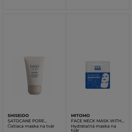
SHISEIDO
MITOMO
SATOCANE PORE
FACE NECK MASK WITH
PURIFYING SCRUB MASK
HYALURON ACID AND
Čistiaca maska na tvár
Hydratačná maska na
MED PLANT CICA
tvár