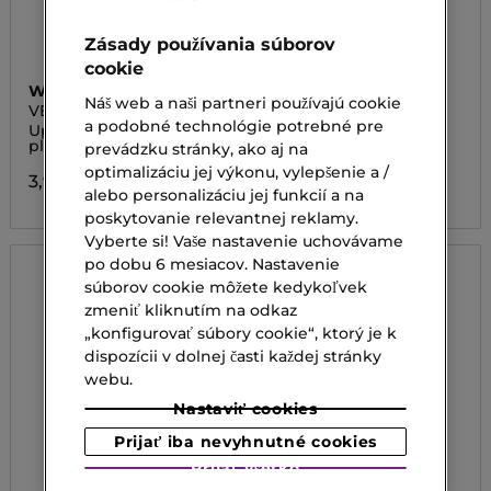
Zásady používania súborov
cookie
WHEN SIMPLY
MAX CLINIC
Náš web a naši partneri používajú cookie
VEGAN GREEN TEA
PRO HYALURON
a podobné technológie potrebné pre
SOOTHING & RELAXING
SLEEPING MASK
Upokojujúca a relaxačná
Nočná pleťová maska
SHEET MASK
pleťová maska
prevádzku stránky, ako aj na
23,00 €
optimalizáciu jej výkonu, vylepšenie a /
3,90 €
alebo personalizáciu jej funkcií a na
poskytovanie relevantnej reklamy.
Vyberte si! Vaše nastavenie uchovávame
po dobu 6 mesiacov. Nastavenie
súborov cookie môžete kedykoľvek
zmeniť kliknutím na odkaz
„konfigurovať súbory cookie“, ktorý je k
dispozícii v dolnej časti každej stránky
webu.
Nastaviť cookies
Prijať iba nevyhnutné cookies
Prijať všetko