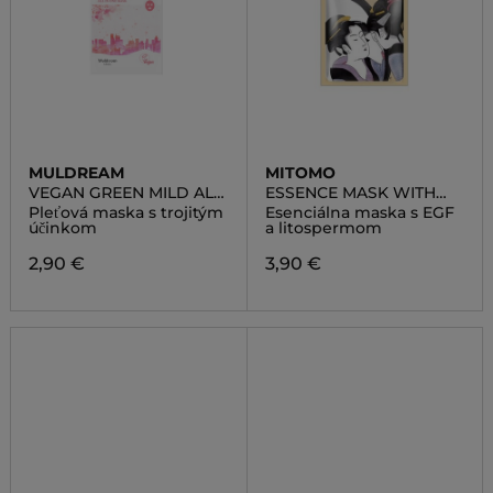
MULDREAM
MITOMO
VEGAN GREEN MILD ALL
ESSENCE MASK WITH
IN ONE MASK
EGF AND
Pleťová maska s trojitým
Esenciálna maska s EGF
LITHOSPERMUM
účinkom
a litospermom
2,90 €
3,90 €