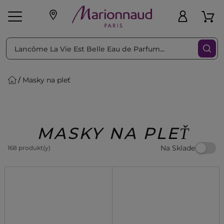
Triediť podľa
Filtrovať
Masky na pleť
o pleť
Líčenie
Vône
vé
K
Exkluzivity
Zl'avy
dukty
Beauty
MASKY NA PLEŤ
Na Sklade
168 produkt(y)