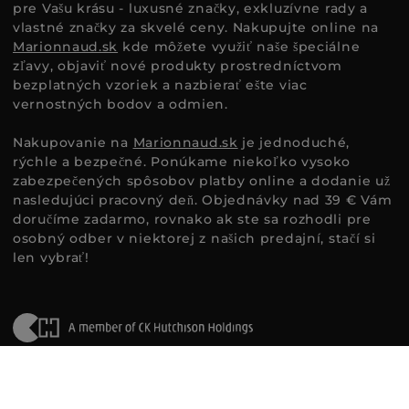
pre Vašu krásu - luxusné značky, exkluzívne rady a
vlastné značky za skvelé ceny. Nakupujte online na
Marionnaud.sk
kde môžete využiť naše špeciálne
zľavy, objaviť nové produkty prostredníctvom
bezplatných vzoriek a nazbierať ešte viac
vernostných bodov a odmien.
Nakupovanie na
Marionnaud.sk
je jednoduché,
rýchle a bezpečné. Ponúkame niekoľko vysoko
zabezpečených spôsobov platby online a dodanie už
nasledujúci pracovný deň. Objednávky nad 39 € Vám
doručíme zadarmo, rovnako ak ste sa rozhodli pre
osobný odber v niektorej z našich predajní, stačí si
len vybrať!