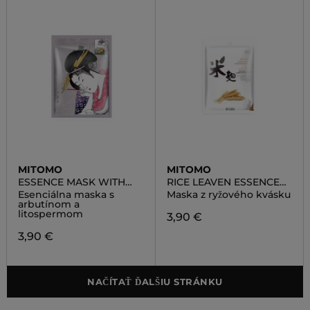
MITOMO
MITOMO
ESSENCE MASK WITH
RICE LEAVEN ESSENCE
ARBUTIN AND
MASK
Esenciálna maska s
Maska z ryžového kvásku
LITHOSPERMUM
arbutínom a
litospermom
3,90 €
3,90 €
NAČÍTAŤ ĎALŠIU STRÁNKU