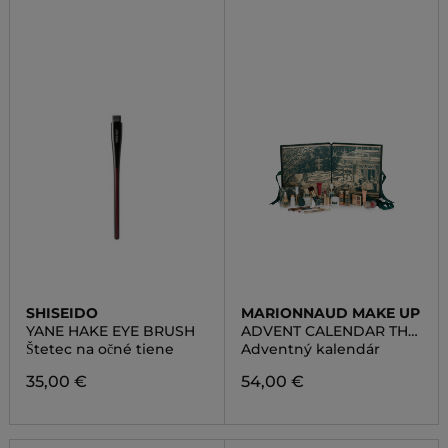
SHISEIDO
MARIONNAUD MAKE UP
YANE HAKE EYE BRUSH
ADVENT CALENDAR THE
ENCHANTED GARDEN
Štetec na očné tiene
Adventný kalendár
35,00 €
54,00 €