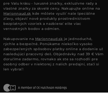
pre Vašu krásu - luxusné značky, exkluzívne rady a
vlastné značky za skvelé ceny. Nakupujte online na
Marionnaud.sk
kde môžete využiť naše špeciálne
zľavy, objaviť nové produkty prostredníctvom
bezplatných vzoriek a nazbierať ešte viac
vernostných bodov a odmien.
Nakupovanie na
Marionnaud.sk
je jednoduché,
rýchle a bezpečné. Ponúkame niekoľko vysoko
zabezpečených spôsobov platby online a dodanie už
nasledujúci pracovný deň. Objednávky nad 39 € Vám
doručíme zadarmo, rovnako ak ste sa rozhodli pre
osobný odber v niektorej z našich predajní, stačí si
len vybrať!