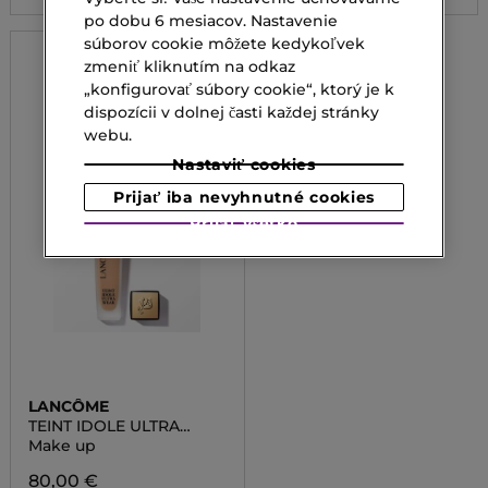
po dobu 6 mesiacov. Nastavenie
súborov cookie môžete kedykoľvek
zmeniť kliknutím na odkaz
„konfigurovať súbory cookie“, ktorý je k
dispozícii v dolnej časti každej stránky
webu.
Nastaviť cookies
Prijať iba nevyhnutné cookies
Prijať všetko
LANCÔME
TEINT IDOLE ULTRA
WEAR
Make up
80,00 €