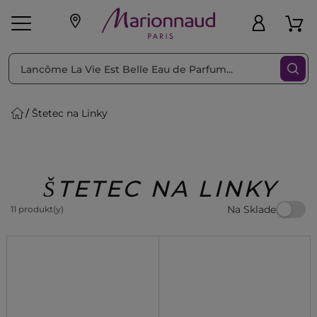
Triediť podľa
Filtrovať
Štetec na Linky
o pleť
Líčenie
Vône
vé
K
Exkluzivity
Zl'avy
dukty
Beauty
ŠTETEC NA LINKY
Na Sklade
11 produkt(y)