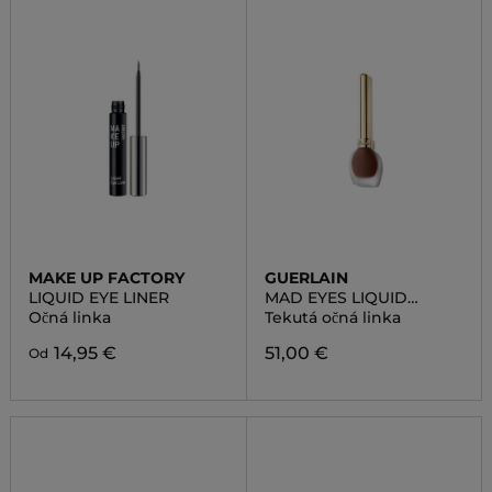
MAKE UP FACTORY
GUERLAIN
LIQUID EYE LINER
MAD EYES LIQUID
EYELINER
Očná linka
Tekutá očná linka
14,95 €
51,00 €
Od