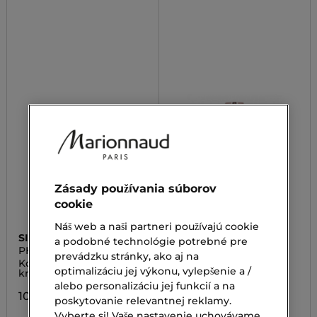
Zásady používania súborov
cookie
Náš web a naši partneri používajú cookie
SISLEY
NAM
a podobné technológie potrebné pre
PHYTO-CERNES ÉCLAT
SMART FLAWLESS
prevádzku stránky, ako aj na
FOUNDATION
Korektor na tmavé
Make -up
optimalizáciu jej výkonu, vylepšenie a /
kruhy pod očami
16,90 €
alebo personalizáciu jej funkcií a na
107,00 €
poskytovanie relevantnej reklamy.
Vyberte si! Vaše nastavenie uchovávame