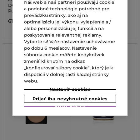
Náš web a naši partneri používajú cookie
DOUBLE WEAR SHEER
PARURE GOLD SKIN
a podobné technológie potrebné pre
LOOSE POWDER
DIAMOND MICRO-
Púder
Zdokonaľujúci a
POWDER
rozjasňujúci púder
prevádzku stránky, ako aj na
61,00 €
optimalizáciu jej výkonu, vylepšenie a /
97,00 €
alebo personalizáciu jej funkcií a na
poskytovanie relevantnej reklamy.
Vyberte si! Vaše nastavenie uchovávame
po dobu 6 mesiacov. Nastavenie
súborov cookie môžete kedykoľvek
zmeniť kliknutím na odkaz
„konfigurovať súbory cookie“, ktorý je k
dispozícii v dolnej časti každej stránky
webu.
Nastaviť cookies
Prijať iba nevyhnutné cookies
Prijať všetko