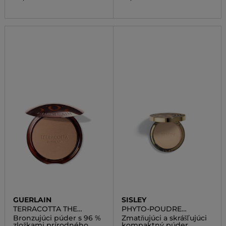
GUERLAIN
SISLEY
TERRACOTTA THE
PHYTO-POUDRE
BRONZING POWDER
COMPACTE
Bronzujúci púder s 96 %
Zmatňujúci a skrášľujúci
zložkami prírodného
kompaktný púder