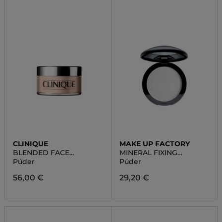
CLINIQUE
MAKE UP FACTORY
BLENDED FACE
MINERAL FIXING
POWDER AND BRUSH
POWDER
Púder
Púder
56,00 €
29,20 €