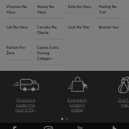
Vitamíny Na
Masky Na
Kefa Na Vlasy
Peeling Na
Vlasy
Vlasy
Tvár
Lak Na Vlasy
Ceruzka Na
Lesk Na Telo
Bronzer Sun
Obočie
Parfum Pre
Clarins Extra
Ženy
Firming
Collagen
Doprava
Expresný
Darč
zadarmo
osobný
nák
nad €39,-
odber