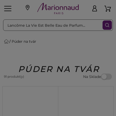
Triediť podľa
Filtrovať
Púder na tvár
o pleť
Líčenie
Vône
vé
K
Exkluzivity
Zl'avy
dukty
Beauty
PÚDER NA TVÁR
Na Sklade
91 produkt(y)