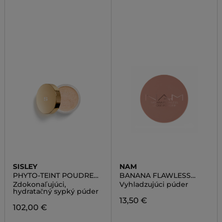
SISLEY
NAM
PHYTO-TEINT POUDRE
BANANA FLAWLESS
LIBRE
LOOSE POWDER
Zdokonaľujúci,
Vyhladzujúci púder
hydratačný sypký púder
13,50 €
102,00 €