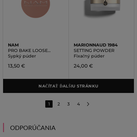
NAM
MARIONNAUD 1984
PRO BAKE LOOSE
SETTING POWDER
POWDER
Sypký púder
Fixačný púder
13,50 €
24,00 €
NAČÍTAŤ ĎALŠIU STRÁNKU
1
2
3
4
ODPORÚČANIA