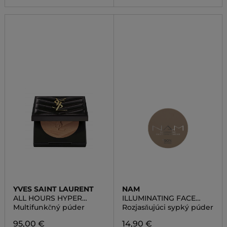
YVES SAINT LAURENT
NAM
ALL HOURS HYPER
ILLUMINATING FACE
FINISH POWDER
LOOSE POWDER
Multifunkčný púder
Rozjasňujúci sypký púder
95,00 €
14,90 €