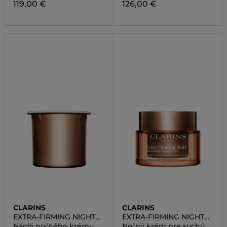
119,00 €
126,00 €
CLARINS
CLARINS
EXTRA-FIRMING NIGHT
EXTRA-FIRMING NIGHT
CREAM DRY SKIN
CREAM DRY SKIN
Náplň nočného krému
Nočný krém pre suchú