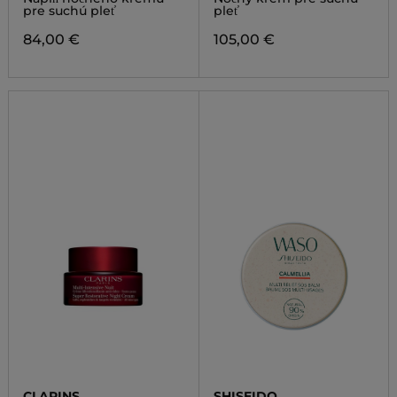
pre suchú pleť
pleť
84,00 €
105,00 €
CLARINS
SHISEIDO