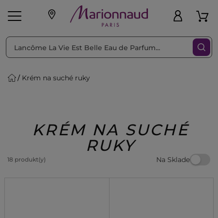
Triediť podľa
Filtrovať
Krém na suché ruky
o pleť
Líčenie
Vône
vé
K
Exkluzivity
Zl'avy
dukty
Beauty
KRÉM NA SUCHÉ
RUKY
Na Sklade
18 produkt(y)