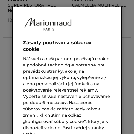
SUPER RESTORATIVE
CALMELLIA MULTI RELIEF
NIGHT CREAM
SOS BALM
Nočný krém
SOS hydratačný balzám
126,00 €
27,00 €
Zásady používania súborov
cookie
Náš web a naši partneri používajú cookie
a podobné technológie potrebné pre
prevádzku stránky, ako aj na
optimalizáciu jej výkonu, vylepšenie a /
alebo personalizáciu jej funkcií a na
poskytovanie relevantnej reklamy.
Vyberte si! Vaše nastavenie uchovávame
po dobu 6 mesiacov. Nastavenie
súborov cookie môžete kedykoľvek
zmeniť kliknutím na odkaz
„konfigurovať súbory cookie“, ktorý je k
dispozícii v dolnej časti každej stránky
webu.