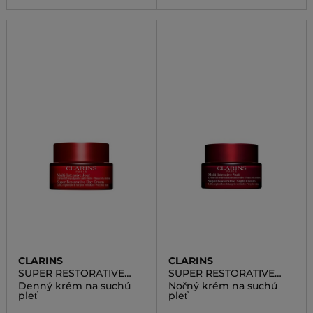
CLARINS
CLARINS
SUPER RESTORATIVE
SUPER RESTORATIVE
DAY CREAM VERY DRY
NIGHT CREAM VERY DRY
Denný krém na suchú
Nočný krém na suchú
SKIN
SKIN
pleť
pleť