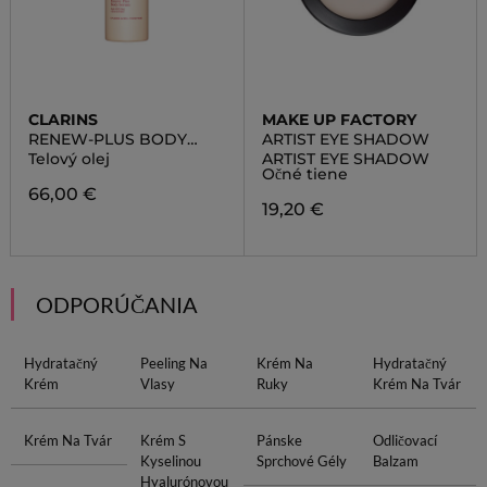
CLARINS
MAKE UP FACTORY
RENEW-PLUS BODY
ARTIST EYE SHADOW
SERUM
Telový olej
ARTIST EYE SHADOW
Očné tiene
66,00 €
19,20 €
ODPORÚČANIA
Hydratačný
Peeling Na
Krém Na
Hydratačný
Krém
Vlasy
Ruky
Krém Na Tvár
Krém Na Tvár
Krém S
Pánske
Odličovací
Kyselinou
Sprchové Gély
Balzam
Hyalurónovou