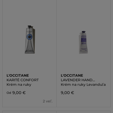
L'OCCITANE
L'OCCITANE
KARITÉ CONFORT
LAVENDER HAND
CREAM
Krém na ruky
Krém na ruky Levanduľa
9,00 €
9,00 €
Od
2 veľ.