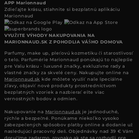
APP Marionnaud
Zdieľajte krásu, stiahnite si bezplatnú aplikáciu
Marionnaud
VYUŽITE VÝHODY NAKUPOVANIA NA
MARIONNAUD.SK Z POHODLIA VÁŠHO DOMOVA
Parfumy, make up, pleťovú kozmetiku či starostlivosť
o telo. Parfumérie Marionnaud ponúkajú to najlepšie
pre Vašu krásu - luxusné značky, exkluzívne rady a
vlastné značky za skvelé ceny. Nakupujte online na
Marionnaud.sk
kde môžete využiť naše špeciálne
zľavy, objaviť nové produkty prostredníctvom
bezplatných vzoriek a nazbierať ešte viac
vernostných bodov a odmien.
Nakupovanie na
Marionnaud.sk
je jednoduché,
rýchle a bezpečné. Ponúkame niekoľko vysoko
zabezpečených spôsobov platby online a dodanie už
nasledujúci pracovný deň. Objednávky nad 39 € Vám
doručíme zadarmo, rovnako ak ste sa rozhodli pre