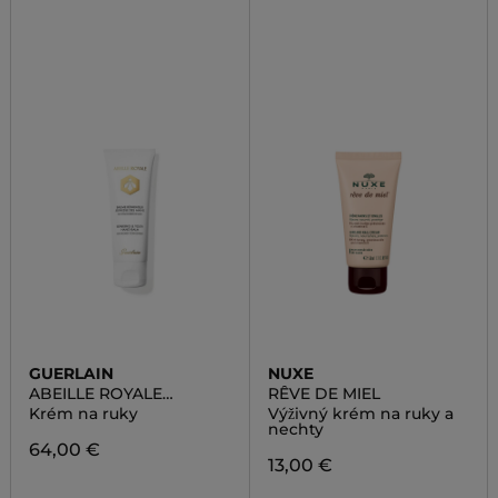
GUERLAIN
NUXE
ABEILLE ROYALE
RÊVE DE MIEL
REPAIRING & YOUTH
Krém na ruky
Výživný krém na ruky a
HAND BALM
nechty
64,00 €
13,00 €