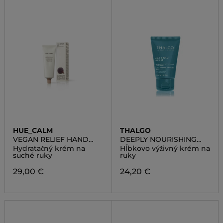
HUE_CALM
THALGO
VEGAN RELIEF HAND
DEEPLY NOURISHING
CREAM
HAND CREAM
Hydratačný krém na
Hĺbkovo výživný krém na
suché ruky
ruky
29,00 €
24,20 €