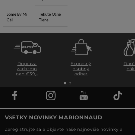
Some By Mi
Tekuté Očné
Gél
Tiene
Doprava
Expresný
Darč
zadarmo
osobný
nák
nad €39,-
odber
VŠETKY NOVINKY MARIONNAUD
Zaregistrujte sa a objavte naše najnovšie novinky a