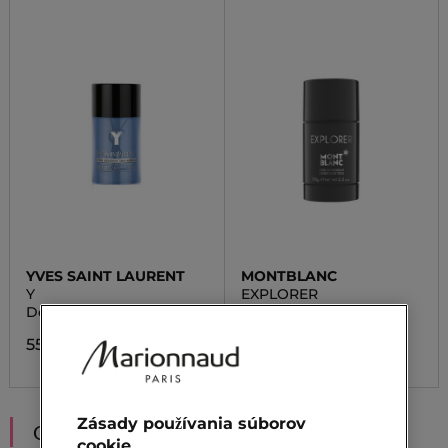
YVES SAINT LAURENT
MONTBLANC
Y
EXPLORER
Deodorant Pre Mužov
Deodorant
55,00 €
24,00 €
Zásady používania súborov
ODPORÚČANIA
cookie