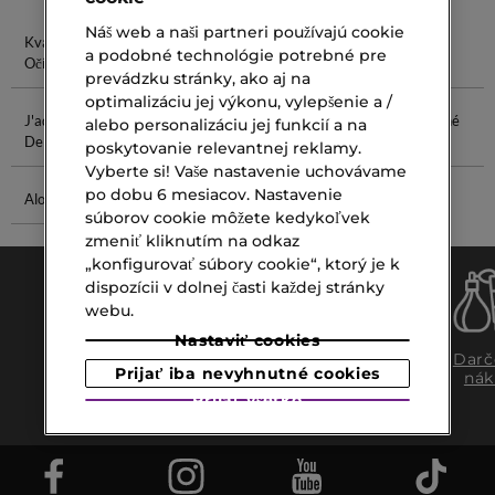
Náš web a naši partneri používajú cookie
Kvapky Do
Tampony Do
Pena Do
Bomba Do
a podobné technológie potrebné pre
Očí
Vody
Kúpeľa
Kúpeľa
prevádzku stránky, ako aj na
optimalizáciu jej výkonu, vylepšenie a /
J'adore Eau
Odličovací
Some By Mi
Tekuté Očné
alebo personalizáciu jej funkcií a na
De Parfum
Balzam
Gél
Tiene
poskytovanie relevantnej reklamy.
Vyberte si! Vaše nastavenie uchovávame
po dobu 6 mesiacov. Nastavenie
Aloe Vera Gél
Ružový Rúž
súborov cookie môžete kedykoľvek
zmeniť kliknutím na odkaz
„konfigurovať súbory cookie“, ktorý je k
dispozícii v dolnej časti každej stránky
webu.
Nastaviť cookies
Doprava
Expresný
Darč
Prijať iba nevyhnutné cookies
zadarmo
osobný
nák
nad €39,-
odber
Prijať všetko