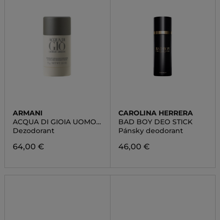
ARMANI
CAROLINA HERRERA
ACQUA DI GIOIA UOMO
BAD BOY DEO STICK
DEO STICK
Dezodorant
Pánsky deodorant
64,00 €
46,00 €