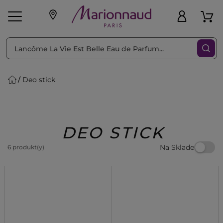
Triediť podľa
Filtrovať
Deo stick
o pleť
Líčenie
Vône
vé
K
Exkluzivity
Zl'avy
dukty
Beauty
DEO STICK
Na Sklade
6 produkt(y)