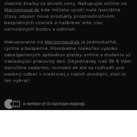
vlastné značky za skvelé ceny. Nakupujte online na
Marionnaud.sk
kde môžete využiť naše špeciálne
zľavy, objaviť nové produkty prostredníctvom
bezplatných vzoriek a nazbierať ešte viac
vernostných bodov a odmien.
Nakupovanie na
Marionnaud.sk
je jednoduché,
rýchle a bezpečné. Ponúkame niekoľko vysoko
zabezpečených spôsobov platby online a dodanie už
nasledujúci pracovný deň. Objednávky nad 39 € Vám
doručíme zadarmo, rovnako ak ste sa rozhodli pre
osobný odber v niektorej z našich predajní, stačí si
len vybrať!