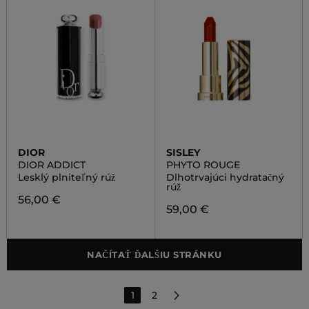
DIOR
SISLEY
DIOR ADDICT
PHYTO ROUGE
Lesklý plniteľný rúž
Dlhotrvajúci hydratačný
rúž
56,00 €
59,00 €
NAČÍTAŤ ĎALŠIU STRÁNKU
1
2