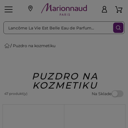
Triediť podľa
Filtrovať
Puzdro na kozmetiku
o pleť
Líčenie
Vône
vé
K
Exkluzivity
Zl'avy
dukty
Beauty
PUZDRO NA
KOZMETIKU
Na Sklade
47 produkt(y)