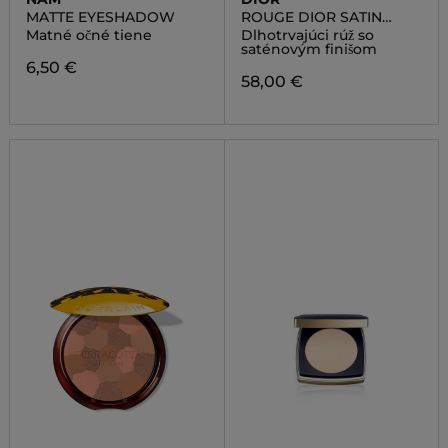
MATTE EYESHADOW
ROUGE DIOR SATIN
LIPSTICK
Matné očné tiene
Dlhotrvajúci rúž so
saténovým finišom
6,50 €
58,00 €