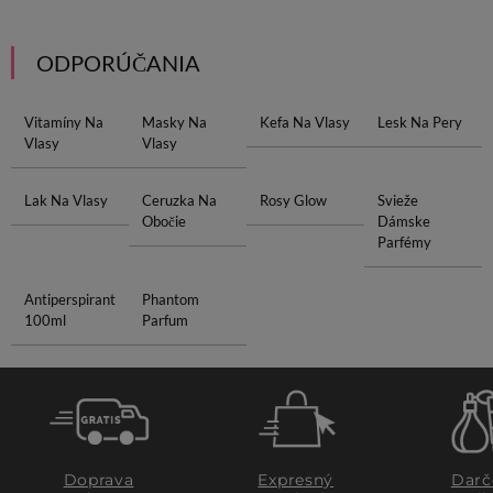
ODPORÚČANIA
Vitamíny Na
Masky Na
Kefa Na Vlasy
Lesk Na Pery
Vlasy
Vlasy
Lak Na Vlasy
Ceruzka Na
Rosy Glow
Svieže
Obočie
Dámske
Parfémy
Antiperspirant
Phantom
100ml
Parfum
Doprava
Expresný
Darč