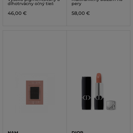
dlhotrvácny očný tieň
pery
46,00 €
58,00 €
NAM
DIOR