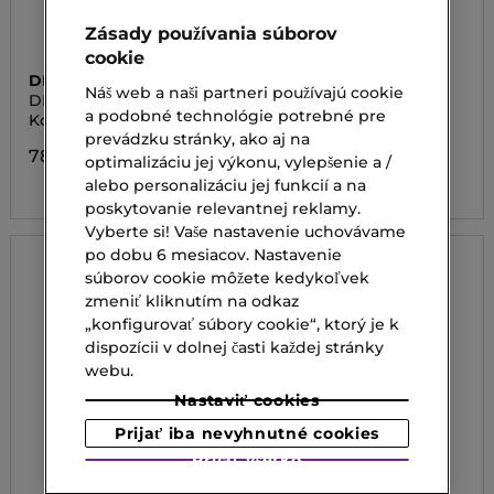
Zásady používania súborov
cookie
DIOR
SISLEY
Náš web a naši partneri používajú cookie
DIORSKIN FOREVER
PHYTO LIP BALM
a podobné technológie potrebné pre
Kompaktný púder
Hydratačný a vyživujúci
balzam na pery
prevádzku stránky, ako aj na
78,00 €
optimalizáciu jej výkonu, vylepšenie a /
55,00 €
alebo personalizáciu jej funkcií a na
poskytovanie relevantnej reklamy.
Vyberte si! Vaše nastavenie uchovávame
po dobu 6 mesiacov. Nastavenie
súborov cookie môžete kedykoľvek
zmeniť kliknutím na odkaz
„konfigurovať súbory cookie“, ktorý je k
dispozícii v dolnej časti každej stránky
webu.
Nastaviť cookies
Prijať iba nevyhnutné cookies
Prijať všetko