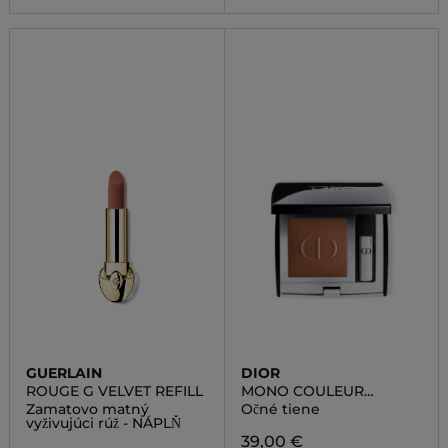
GUERLAIN
DIOR
ROUGE G VELVET REFILL
MONO COULEUR
COUTURE
Zamatovo matný
Očné tiene
vyživujúci rúž - NÁPLŇ
39,00 €