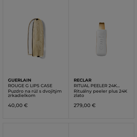
GUERLAIN
RECLAR
ROUGE G LIPS CASE
RITUAL PEELER 24K
GOLD
Puzdro na rúž s dvojitým
Rituálny peeler plus 24K
zrkadielkom
zlato
40,00 €
279,00 €