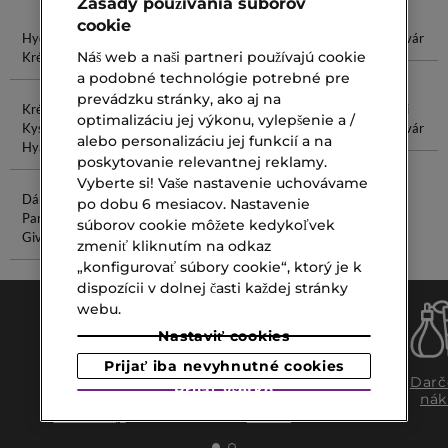
Zásady používania súborov
cookie
Hydratačný
Krém Na
Hydratačný
Krém Na Tvár
Náš web a naši partneri používajú cookie
Krém
Ruky
Krém Na Tvár
a podobné technológie potrebné pre
prevádzku stránky, ako aj na
Krém S
Očný Krém
Phantom
Upokojujúci
optimalizáciu jej výkonu, vylepšenie a /
Kyselinou
Parfum
Krém Na Tvár
alebo personalizáciu jej funkcií a na
Hyalurónovou
poskytovanie relevantnej reklamy.
Vyberte si! Vaše nastavenie uchovávame
Dámsky
Cool Water
po dobu 6 mesiacov. Nastavenie
Parfum
súborov cookie môžete kedykoľvek
Givenchy
zmeniť kliknutím na odkaz
„konfigurovať súbory cookie“, ktorý je k
dispozícii v dolnej časti každej stránky
webu.
Nastaviť cookies
Prijať iba nevyhnutné cookies
Doprava
Expresný
Darč
Prijať všetko
zadarmo
osobný
nák
nad €39,-
odber