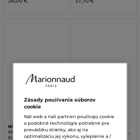
24,00 €
37,70 €
Zásady používania súborov
cookie
Náš web a naši partneri používajú cookie
a podobné technológie potrebné pre
NUXE
NUXE
prevádzku stránky, ako aj na
PRODIGIEUX LE PARFUM
PRODIGIEUX LE PARFUM
optimalizáciu jej výkonu, vylepšenie a /
FLORAL
Parfumovaná voda
Parfumovaná voda