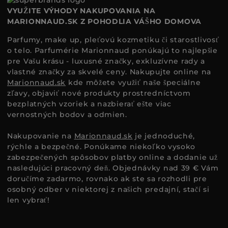
VYUŽITE VÝHODY NAKUPOVANIA NA
MARIONNAUD.SK Z POHODLIA VÁŠHO DOMOVA
Parfumy, make up, pleťovú kozmetiku či starostlivosť
o telo. Parfumérie Marionnaud ponúkajú to najlepšie
pre Vašu krásu - luxusné značky, exkluzívne rady a
vlastné značky za skvelé ceny. Nakupujte online na
Marionnaud.sk
kde môžete využiť naše špeciálne
zľavy, objaviť nové produkty prostredníctvom
bezplatných vzoriek a nazbierať ešte viac
vernostných bodov a odmien.
Nakupovanie na
Marionnaud.sk
je jednoduché,
rýchle a bezpečné. Ponúkame niekoľko vysoko
zabezpečených spôsobov platby online a dodanie už
nasledujúci pracovný deň. Objednávky nad 39 € Vám
doručíme zadarmo, rovnako ak ste sa rozhodli pre
osobný odber v niektorej z našich predajní, stačí si
len vybrať!