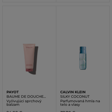
PAYOT
CALVIN KLEIN
BAUME DE DOUCHE
SILKY COCONUT
BIEN-ÊTRET
Vyživujúci sprchový
Parfumovaná hmla na
balzam
telo a vlasy