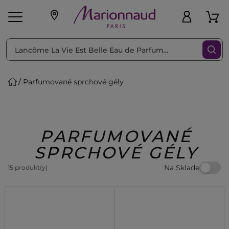
Triediť podľa
Filtrovať
Parfumované sprchové gély
o pleť
Líčenie
Vône
vé
K
Exkluzivity
Zl'avy
dukty
Beauty
PARFUMOVANÉ
SPRCHOVÉ GÉLY
Na Sklade
15 produkt(y)