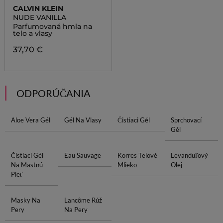
CALVIN KLEIN
NUDE VANILLA
Parfumovaná hmla na
telo a vlasy
37,70 €
ODPORÚČANIA
Aloe Vera Gél
Gél Na Vlasy
Čistiaci Gél
Sprchovací
Gél
Čistiaci Gél
Eau Sauvage
Korres Telové
Levanduľový
Na Mastnú
Mlieko
Olej
Pleť
Masky Na
Lancôme Rúž
Pery
Na Pery