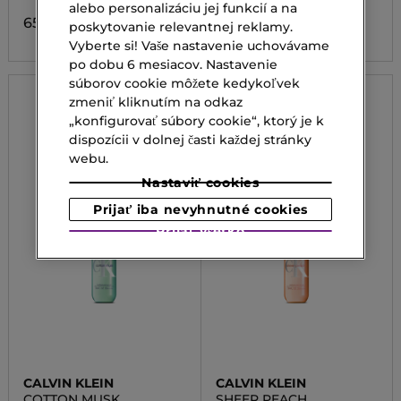
alebo personalizáciu jej funkcií a na
65,00 €
65,00 €
poskytovanie relevantnej reklamy.
Vyberte si! Vaše nastavenie uchovávame
po dobu 6 mesiacov. Nastavenie
súborov cookie môžete kedykoľvek
zmeniť kliknutím na odkaz
„konfigurovať súbory cookie“, ktorý je k
dispozícii v dolnej časti každej stránky
webu.
Nastaviť cookies
Prijať iba nevyhnutné cookies
Prijať všetko
CALVIN KLEIN
CALVIN KLEIN
COTTON MUSK
SHEER PEACH