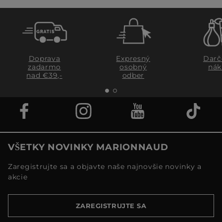
Doprava
Expresný
Darč
zadarmo
osobný
nák
nad €39,-
odber
VŠETKY NOVINKY MARIONNAUD
Zaregistrujte sa a objavte naše najnovšie novinky a
akcie
ZAREGISTRUJTE SA