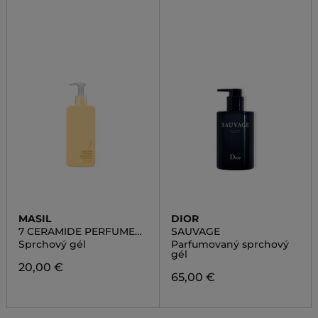
MASIL
DIOR
7 CERAMIDE PERFUME
SAUVAGE
SHOWER GEL SWEET
Sprchový gél
Parfumovaný sprchový
FLOWER
gél
20,00 €
65,00 €