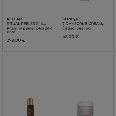
RECLAR
CLINIQUE
RITUAL PEELER 24K
7 DAY SCRUB CREAM
GOLD
RINSE -OFF FORMULA
Rituálny peeler plus 24K
Čistiaci peeling
zlato
45,00 €
279,00 €