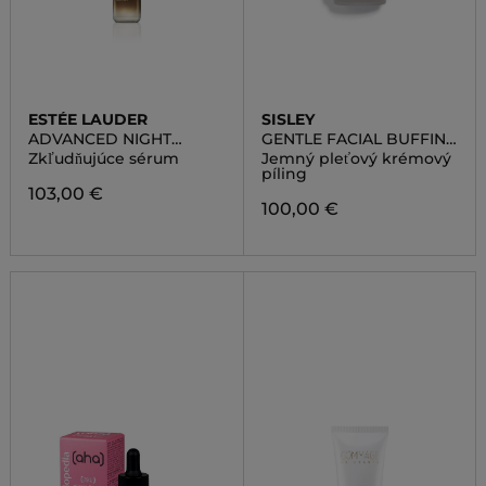
ESTÉE LAUDER
SISLEY
ADVANCED NIGHT
GENTLE FACIAL BUFFING
REPAIR RESCUE
CREAM
Zkľudňujúce sérum
Jemný pleťový krémový
SOLUTION
píling
103,00 €
100,00 €