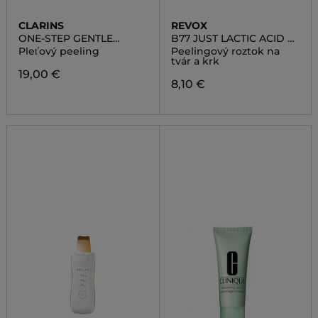
CLARINS
REVOX
ONE-STEP GENTLE
B77 JUST LACTIC ACID +
EXFOLIATING CLEANSER
HA
Pleťový peeling
Peelingový roztok na
tvár a krk
19,00 €
8,10 €