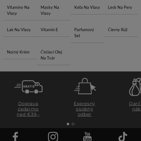
Vitamíny Na
Masky Na
Kefa Na Vlasy
Lesk Na Pery
Vlasy
Vlasy
Lak Na Vlasy
Vitamín E
Parfumový
Čierny Rúž
Set
Nočný Krém
Čistiaci Olej
Na Tvár
Doprava
Expresný
Darč
zadarmo
osobný
nák
nad €39,-
odber