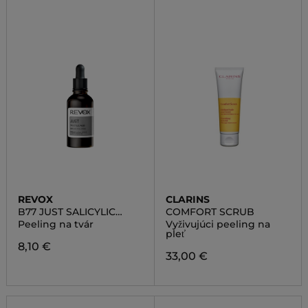
REVOX
CLARINS
B77 JUST SALICYLIC
COMFORT SCRUB
ACID 2%
Peeling na tvár
Vyživujúci peeling na
pleť
8,10 €
33,00 €