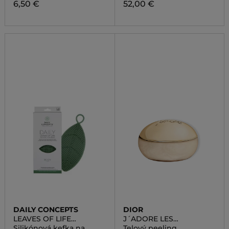
6,50 €
52,00 €
DAILY CONCEPTS
DIOR
LEAVES OF LIFE
J´ADORE LES
SILICONE SCRUBBER
ADORABLES
Silikónová kefka na
Telový peeling