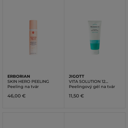
ERBORIAN
JIGOTT
SKIN HERO PEELING
VITA SOLUTION 12
CALMING. PEELING GEL
Peeling na tvár
Peelingový gél na tvár
46,00 €
11,50 €