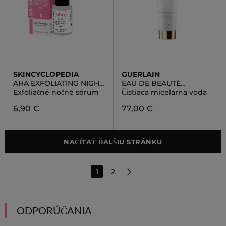
SKINCYCLOPEDIA
GUERLAIN
AHA EXFOLIATING NIGHT
EAU DE BEAUTÉ
FACE SERUM WITH 20%
MICCELAR LOTION
Exfoliačné nočné sérum
Čistiaca micelárna voda
LACTIS, GLYCOLIC AND
MANDELIC ACIDS
6,90 €
77,00 €
NAČÍTAŤ ĎALŠIU STRÁNKU
1
2
ODPORÚČANIA