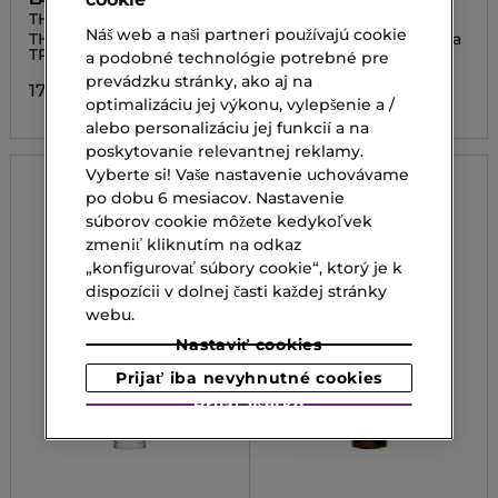
THE RESURFACING
DREAM SKIN
Náš web a naši partneri používajú cookie
TREATMENT
THE RESURFACING
1 min peelingová maska
TREATMENT
a podobné technológie potrebné pre
89,00 €
prevádzku stránky, ako aj na
170,00 €
optimalizáciu jej výkonu, vylepšenie a /
alebo personalizáciu jej funkcií a na
poskytovanie relevantnej reklamy.
Vyberte si! Vaše nastavenie uchovávame
po dobu 6 mesiacov. Nastavenie
súborov cookie môžete kedykoľvek
zmeniť kliknutím na odkaz
„konfigurovať súbory cookie“, ktorý je k
dispozícii v dolnej časti každej stránky
webu.
Nastaviť cookies
Prijať iba nevyhnutné cookies
Prijať všetko