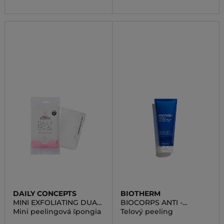
DAILY CONCEPTS
BIOTHERM
MINI EXFOLIATING DUAL
BIOCORPS ANTI -
TEXTURE SCRUBBER
ROUGHNESS PEELING
Mini peelingová špongia
Telový peeling
BODY SCRUB