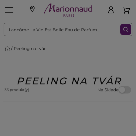
Triediť podľa
Filtrovať
Peeling na tvár
o pleť
Líčenie
Vône
vé
K
Exkluzivity
Zl'avy
dukty
Beauty
PEELING NA TVÁR
Na Sklade
35 produkt(y)