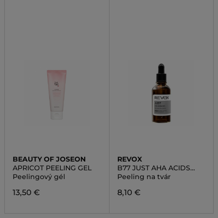
BEAUTY OF JOSEON
REVOX
APRICOT PEELING GEL
B77 JUST AHA ACIDS
30%
Peelingový gél
Peeling na tvár
13,50 €
8,10 €