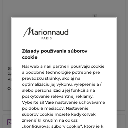
Zásady používania súborov
cookie
Náš web a naši partneri používajú cookie
PRADA
PRADA
a podobné technológie potrebné pre
PARADOXE
PARADOXE REFILL
prevádzku stránky, ako aj na
Parfumovaná voda
Parfumovaná voda.
Náplň.
optimalizáciu jej výkonu, vylepšenie a /
105,00 €
Od
alebo personalizáciu jej funkcií a na
175,00 €
poskytovanie relevantnej reklamy.
3 veľ.
122,50 €
Vyberte si! Vaše nastavenie uchovávame
po dobu 6 mesiacov. Nastavenie
súborov cookie môžete kedykoľvek
zmeniť kliknutím na odkaz
-30%
-30%
„konfigurovať súbory cookie“, ktorý je k