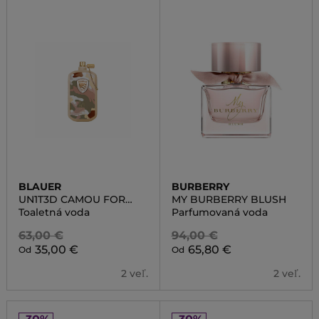
BLAUER
BURBERRY
UN1T3D CAMOU FOR
MY BURBERRY BLUSH
WOMAN
Toaletná voda
Parfumovaná voda
63,00 €
94,00 €
35,00 €
65,80 €
Od
Od
2 veľ.
2 veľ.