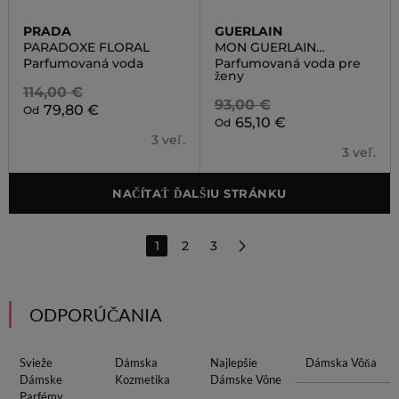
PRADA
GUERLAIN
PARADOXE FLORAL
MON GUERLAIN
SPARKLING BOUQUET
Parfumovaná voda
Parfumovaná voda pre
ženy
114,00 €
93,00 €
79,80 €
Od
65,10 €
Od
3 veľ.
3 veľ.
NAČÍTAŤ ĎALŠIU STRÁNKU
1
2
3
ODPORÚČANIA
Svieže
Dámska
Najlepšie
Dámska Vôňa
Dámske
Kozmetika
Dámske Vône
Parfémy