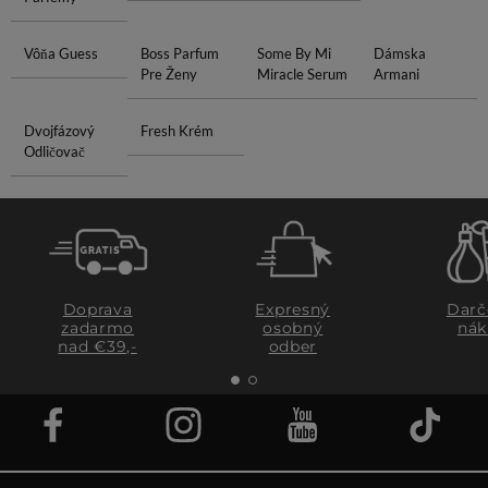
Vôňa Guess
Boss Parfum
Some By Mi
Dámska
Pre Ženy
Miracle Serum
Armani
Dvojfázový
Fresh Krém
Odličovač
Doprava
Expresný
Darč
zadarmo
osobný
nák
nad €39,-
odber