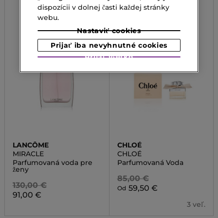
dispozícii v dolnej časti každej stránky
webu.
Nastaviť cookies
Prijať iba nevyhnutné cookies
Prijať všetko
LANCÔME
CHLOÉ
MIRACLE
CHLOÉ
Parfumovaná voda pre
Parfumovaná Voda
ženy
85,00 €
130,00 €
59,50 €
Od
91,00 €
3 veľ.