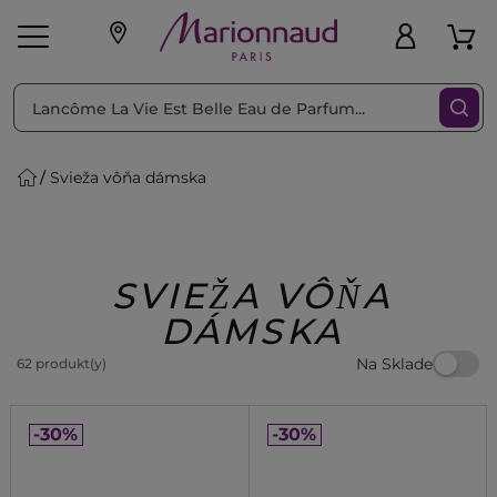
Triediť podľa
Filtrovať
Svieža vôňa dámska
o pleť
Líčenie
Vône
vé
K
Exkluzivity
Zl'avy
dukty
Beauty
SVIEŽA VÔŇA
DÁMSKA
Na Sklade
62 produkt(y)
-30%
-30%