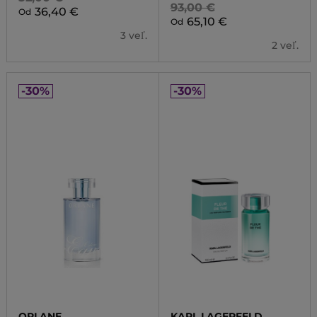
93,00 €
36,40 €
Od
65,10 €
Od
3 veľ.
2 veľ.
-30%
-30%
ORLANE
KARL LAGERFELD