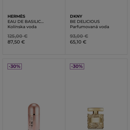
HERMÈS
DKNY
EAU DE BASILIC
BE DELICIOUS
POURPRE
Kolínska voda
Parfumovaná voda
125,00 €
93,00 €
87,50 €
65,10 €
-30%
-30%