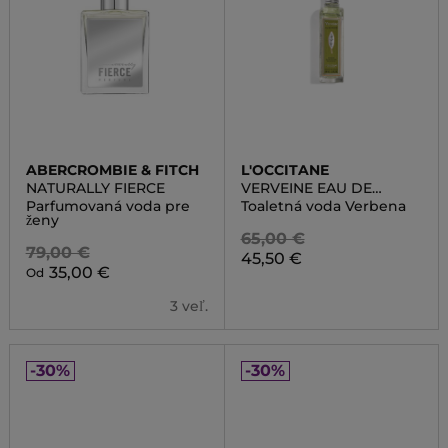
ABERCROMBIE & FITCH
L'OCCITANE
NATURALLY FIERCE
VERVEINE EAU DE
TOILETTE
Parfumovaná voda pre
Toaletná voda Verbena
ženy
65,00 €
79,00 €
45,50 €
35,00 €
Od
3 veľ.
-30%
-30%